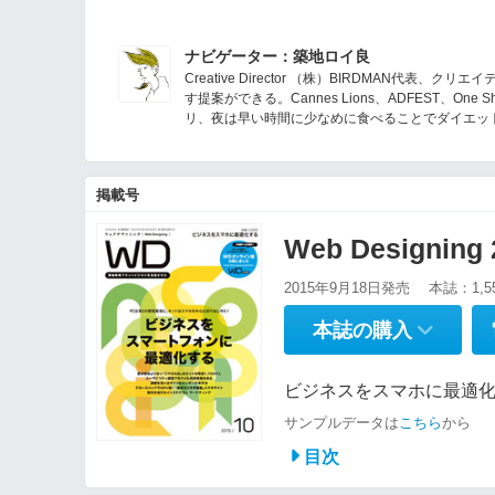
ナビゲーター：築地ロイ良
Creative Director （株）BIRDMAN
す提案ができる。Cannes Lions、ADFEST、O
リ、夜は早い時間に少なめに食べることでダイエッ
掲載号
Web Designin
2015年9月18日発売
本誌：1,5
本誌の購入
ビジネスをスマホに最適
サンプルデータは
こちら
から
目次