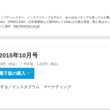
代表、クリエイティブディレクター。インタラクティブを中心に、あらゆるメディアを使って人が
ne Show、SPIKES ASIA、広告電通賞など国内外にて100以上の賞を受賞。朝と昼はガ
トに成功。
http://birdman.ne.jp/
g 2015年10月号
59円（税込） ／ PDF版：1,222円（税込）
電子版の購入
化する／インスタグラム マーケティング