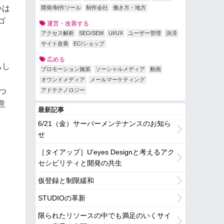
いは
開発/制作ツール
制作会社
働き方・地方
ゴ
運営・改善する
アクセス解析
SEO/SEM
UI/UX
ユーザー管理
決済
サイト改善
EC/ショップ
広める
もし
プロモーション施策
ソーシャルメディア
動画
。
オウンドメディア
メールマーケティング
つ
アドテクノロジー
意
最新記事
6/21（金）サーバーメンテナンスのお知ら
せ
［タイアップ］U'eyes Designと考えるアク
セシビリティと開発の共生
仮登録と制限緩和
STUDIOの革新
限られたリソースの中でも満足のいくサイ