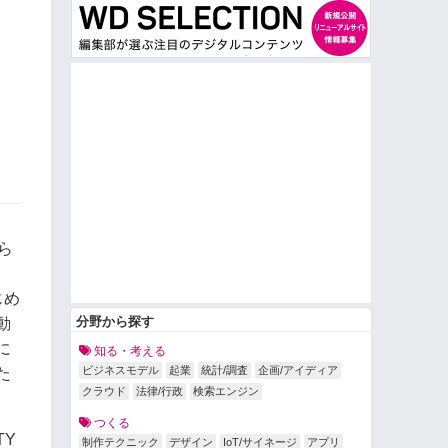
ら
じめ
分野から探す
動
に
知る・考える
ビジネスモデル
起業
統計/調査
企画/アイディア
た
クラウド
法律/行政
検索エンジン
つくる
TY
制作テクニック
デザイン
IoT/サイネージ
アプリ