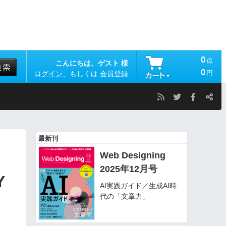
0
点
こんにちは、ゲスト 様
0
円
ログイン
、もしくは
会員登録
最新刊
Web Designing
2025年12月号
Y
AI実践ガイド／生成AI時
代の「文章力」