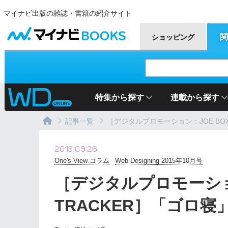
マイナビ出版の雑誌・書籍の紹介サイト
マイナビBOOKS
関
ショッピング
特集から探す
連載から探す
記事一覧
［デジタルプロモーション：JOE BOXER 
2015.09.26
One's View コラム
Web Designing 2015年10月号
［デジタルプロモーション：J
TRACKER］「ゴロ