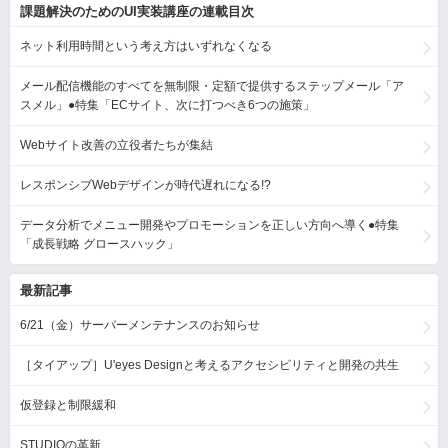
課題解決のためのUI実装講座の連載目次
ネット利用時間という考え方はいずれなくなる
メール配信機能のすべてを無制限・定額で提供するステップメール「ア
スメル」●特集「ECサイト、次に打つべき6つの施策」
Webサイト改善の立役者たちが集結
レスポンシブWebデザインが時代遅れになる!?
データ分析でメニュー開発やプロモーションを正しい方向へ導く●特集
「成長戦略 グロースハック」
最新記事
6/21（金）サーバーメンテナンスのお知らせ
［タイアップ］U'eyes Designと考えるアクセシビリティと開発の共生
仮登録と制限緩和
STUDIOの革新