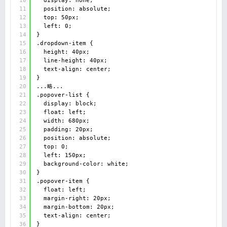
11
position: absolute;
12
top: 50px;
13
left: 0; 
14
}
15
.dropdown-item {
16
height: 40px;
17
line-height: 40px;
18
text-align: center; 
19
}
20
...略...
21
.popover-list {
22
display: block;
23
float: left;
24
width: 680px;
25
padding: 20px;
26
position: absolute;
27
top: 0;
28
left: 150px;
29
background-color: white; 
30
}
31
.popover-item {
32
float: left;
33
margin-right: 20px;
34
margin-bottom: 20px;
35
text-align: center; 
36
}