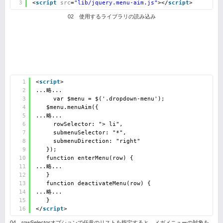
3
<
script
src
=
"lib/jquery.menu-aim.js"
></
script
>
02 使用するライブラリの読み込み
1
<
script
>
2
...略...
3
var $menu = $('.dropdown-menu');
4
$menu.menuAim({
5
...略...
6
rowSelector: "> li",
7
submenuSelector: "*",
8
submenuDirection: "right"
9
});
10
function enterMenu(row) {
11
...略...
12
}
13
function deactivateMenu(row) {
14
...略...
15
}
16
</
script
>
04 rowSelectorオプションで任意のリストを指定すると、メガメニューの対象を