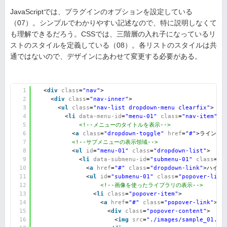
JavaScriptでは、プラグインのオプションを設定している
（07）。シンプルでわかりやすい記述なので、特に説明しなくて
も理解できるだろう。CSSでは、三階層の入れ子になっているリ
ストのスタイルを定義している（08）。各リストのスタイルは共
通ではないので、デザインにあわせて変更する必要がある。
1
<
div
class
=
"nav"
>
2
<
div
class
=
"nav-inner"
>
3
<
ul
class
=
"nav-list dropdown-menu clearfix"
>
4
<
li
data-menu-id
=
"menu-01"
class
=
"nav-item"
>
5
<!--メニューのタイトルを表示-->
6
<
a
class
=
"dropdown-toggle"
href
=
"#"
>ラインナッ
7
<!--サブメニューの表示領域-->
8
<
ul
id
=
"menu-01"
class
=
"dropdown-list"
>
9
<
li
data-submenu-id
=
"submenu-01"
class
=
"d
10
<
a
href
=
"#"
class
=
"dropdown-link"
>ハイブ
11
<
ul
id
=
"submenu-01"
class
=
"popover-list
12
<!--画像を使ったライブラリの表示-->
13
<
li
class
=
"popover-item"
>
14
<
a
href
=
"#"
class
=
"popover-link"
>
15
<
div
class
=
"popover-content"
>
16
<
img
src
=
"./images/sample_01.jp