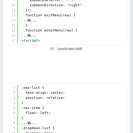
9
submenuSelector: "*",
10
submenuDirection: "right"
11
});
12
function exitMenu(row) {
13
...略...
14
}
15
function enterMenu(row) {
16
...略...
17
</
script
>
07 JavaScriptの抜粋
1
.nav-list {
2
text-align: center;
3
position: relative; 
4
}
5
.nav-item {
6
float: left; 
7
}
8
...略...
9
.dropdown-list {
10
display: none;