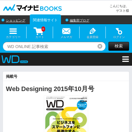
マイナビBOOKS
こんにちは、
ゲスト様
関連情報サイト
ショッピング
編集部ブログ
0
カテゴリー
カート
メルマガ
会員登録
ログイン
検索
リセット
掲載号
Web Designing 2015年10月号