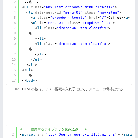
2
...略...
3
<
ul
class
=
"nav-list dropdown-menu clearfix"
>
4
<
li
data-menu-id
=
"menu-01"
class
=
"nav-item"
>
5
<
a
class
=
"dropdown-toggle"
href
=
"#"
>Coffee</
a
>
6
<
ul
id
=
"menu-01"
class
=
"dropdown-list"
>
7
<
li
class
=
"dropdown-item clearfix"
>
8
...略...
9
</
li
>
10
<
li
class
=
"dropdown-item clearfix"
>
11
...略...
12
</
li
>
13
</
ul
>
14
</
li
>
15
</
ul
>
16
...略...
17
</
body
>
02 HTMLの抜粋。リスト要素を入れ子にして、メニューの骨格とする
1
<!-- 使用するライブラリを読み込み -->
2
<
script
src
=
"lib/jQuery/jquery-1.11.3.min.js"
></
script