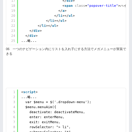
17
</
div
>
18
<
span
class
=
"popover-title"
>ハイブリ
19
</
a
>
20
</
li
></
ul
>
21
</
li
></
ul
>
22
</
li
></
ul
>
23
</
div
>
24
</
div
>
25
...略...
06 一つのナビゲーション内にリストを入れ子にする方法でメガメニューが実装で
きる
1
<
script
>
2
...略...
3
var $menu = $('.dropdown-menu');
4
$menu.menuAim({
5
deactivate: deactivateMenu,
6
enter: enterMenu,
7
exit: exitMenu,
8
rowSelector: "> li",