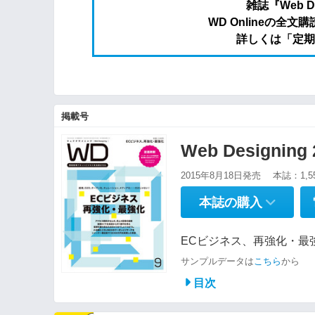
雑誌『Web 
WD Onlineの
詳しくは「定期
掲載号
Web Designin
2015年8月18日発売
本誌：1,5
本誌の購入
ECビジネス、再強化・最強
サンプルデータは
こちら
から
目次