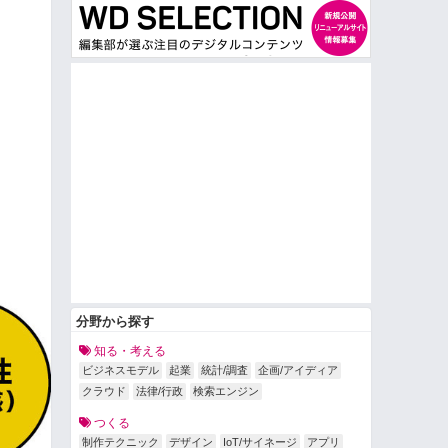
分野から探す
知る・考える
ビジネスモデル
起業
統計/調査
企画/アイディア
クラウド
法律/行政
検索エンジン
つくる
制作テクニック
デザイン
IoT/サイネージ
アプリ