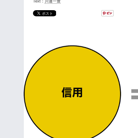
Text：
川連一豊