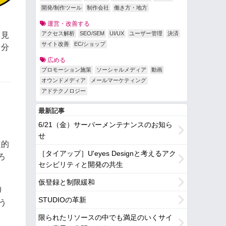
開発/制作ツール
制作会社
働き方・地方
運営・改善する
アクセス解析
SEO/SEM
UI/UX
ユーザー管理
決済
と見
サイト改善
EC/ショップ
を分
広める
プロモーション施策
ソーシャルメディア
動画
オウンドメディア
メールマーケティング
アドテクノロジー
最新記事
6/21（金）サーバーメンテナンスのお知ら
せ
定的
［タイアップ］U'eyes Designと考えるアク
ろ
セシビリティと開発の共生
仮登録と制限緩和
り
STUDIOの革新
う
限られたリソースの中でも満足のいくサイ