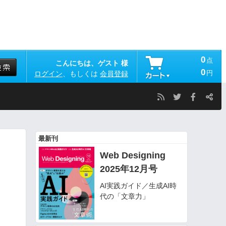
0
点
こんにちは、ゲスト 様
0
円
ログイン
、もしくは
会員登録
最新刊
Web Designing
2025年12月号
AI実践ガイド／生成AI時
代の「文章力」