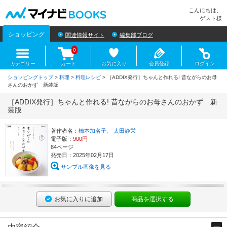
マイナビBOOKS
こんにちは、
ゲスト様
ショッピング
関連情報サイト
編集部ブログ
0
カテゴリー
カート
お気に入り
会員登録
ログイン
ショッピングトップ
>
料理
>
料理レシピ
> ［ADDIX発行］ちゃんと作れる! 昔ながらのお母
さんのおかず 新装版
［ADDIX発行］ちゃんと作れる! 昔ながらのお母さんのおかず 新
装版
著作者名：
橋本加名子
、
太田静栄
電子版：
900円
84ページ
発売日：2025年02月17日
サンプル画像を見る
お気に入りに追加
商品を選択する