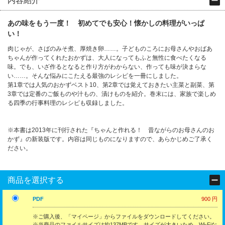
内容紹介
あの味をもう一度！ 初めてでも安心！懐かしの料理がいっぱ
い！
肉じゃが、さばのみそ煮、厚焼き卵……。子どものころにお母さんやおばあ
ちゃんが作ってくれたおかずは、大人になってもふと無性に食べたくなる
味。でも、いざ作るとなると作り方がわからない、作っても味が決まらな
い……。そんな悩みにこたえる最強のレシピを一冊にしました。
第1章では人気のおかずベスト10、第2章では覚えておきたい主菜と副菜、第
3章では定番のご飯ものや汁もの、漬けものを紹介。巻末には、家族で楽しめ
る四季の行事料理のレシピも収録しました。
※本書は2013年に刊行された『ちゃんと作れる！ 昔ながらのお母さんのお
かず』の新装版です。内容は同じものになりますので、あらかじめご了承く
ださい。
商品を選択する
PDF
900 円
※ご購入後、「マイページ」からファイルをダウンロードしてください。
※当商品のファイルサイズは約137MBです。サイズが大きいため、Wi-Fiな