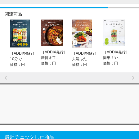
関連商品
［ADDIX発行］
［ADDIX発行］
［ADDIX発行］
［ADDIX発行］
糖質オフ...
簡単！や...
10分で...
夫婦ふた...
価格：円
価格：円
価格：円
価格：円
最近チェックした商品