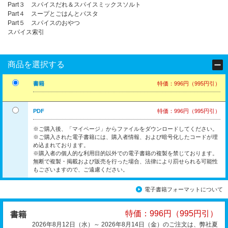
Part３ スパイスだれ＆スパイスミックスソルト
Part４ スープとごはんとパスタ
Part５ スパイスのおやつ
スパイス索引
商品を選択する
書籍
特価：996円（995円引）
PDF
特価：996円（995円引）
※ご購入後、「マイページ」からファイルをダウンロードしてください。
※ご購入された電子書籍には、購入者情報、および暗号化したコードが埋
め込まれております。
※購入者の個人的な利用目的以外での電子書籍の複製を禁じております。
無断で複製・掲載および販売を行った場合、法律により罰せられる可能性
もございますので、ご遠慮ください。
電子書籍フォーマットについて
特価：996円（995円引）
書籍
2026年8月12日（水）～ 2026年8月14日（金）のご注文は、弊社夏