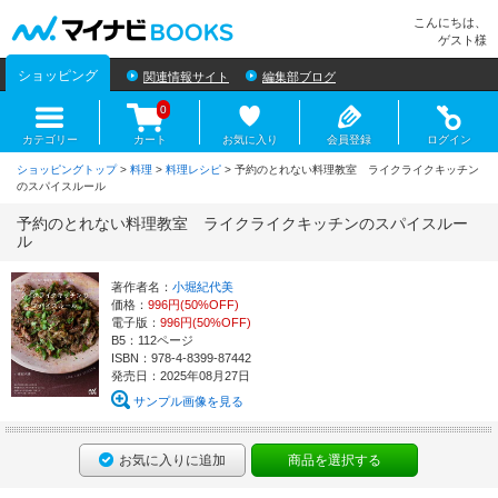
マイナビBOOKS
こんにちは、
ゲスト様
ショッピング
関連情報サイト
編集部ブログ
0
カテゴリー
カート
お気に入り
会員登録
ログイン
ショッピングトップ
>
料理
>
料理レシピ
> 予約のとれない料理教室 ライクライクキッチン
のスパイスルール
予約のとれない料理教室 ライクライクキッチンのスパイスルー
ル
著作者名：
小堀紀代美
価格：
996円(50%OFF)
電子版：
996円(50%OFF)
B5：112ページ
ISBN：978-4-8399-87442
発売日：2025年08月27日
サンプル画像を見る
お気に入りに追加
商品を選択する