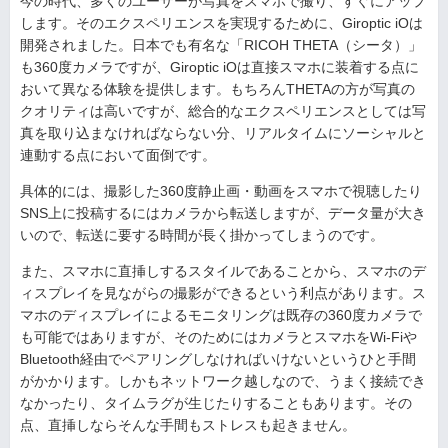
今の時代、多くのユーザーが写真をスマホで撮り、すぐにアップ
します。そのエクスペリエンスを実現するために、Giroptic iOは
開発されました。日本でも有名な「RICOH THETA（シータ）」
も360度カメラですが、Giroptic iOは直接スマホに装着する点に
おいて異なる体験を提供します。もちろんTHETAの方が写真の
クオリティは高いですが、総合的なエクスペリエンスとしては写
真を取り込まなければならない分、リアルタイムにソーシャルと
連動する点において面倒です。
具体的には、撮影した360度静止画・動画をスマホで視聴したり
SNS上に投稿するにはカメラから転送しますが、データ量が大き
いので、転送に要する時間が長く掛かってしまうのです。
また、スマホに直挿しするスタイルであることから、スマホのデ
ィスプレイを見ながらの撮影ができるという利点があります。ス
マホのディスプレイによるモニタリングは既存の360度カメラで
も可能ではありますが、そのためにはカメラとスマホをWi-Fiや
Bluetooth経由でペアリングしなければいけないというひと手間
がかかります。しかもネットワーク越しなので、うまく接続でき
なかったり、タイムラグが生じたりすることもあります。その
点、直挿しならそんな手間もストレスも起きません。