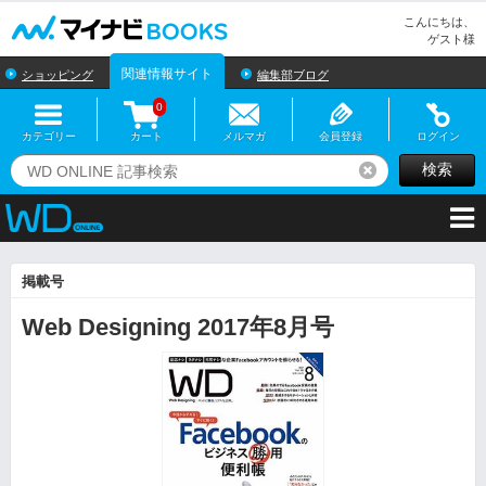
マイナビBOOKS
こんにちは、
ゲスト様
関連情報サイト
ショッピング
編集部ブログ
0
カテゴリー
カート
メルマガ
会員登録
ログイン
検索
リセット
掲載号
Web Designing 2017年8月号