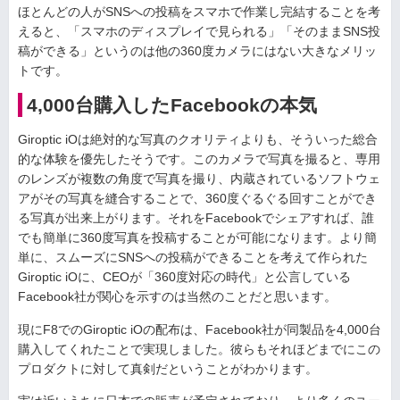
ほとんどの人がSNSへの投稿をスマホで作業し完結することを考
えると、「スマホのディスプレイで見られる」「そのままSNS投
稿ができる」というのは他の360度カメラにはない大きなメリッ
トです。
4,000台購入したFacebookの本気
Giroptic iOは絶対的な写真のクオリティよりも、そういった総合
的な体験を優先したそうです。このカメラで写真を撮ると、専用
のレンズが複数の角度で写真を撮り、内蔵されているソフトウェ
アがその写真を縫合することで、360度ぐるぐる回すことができ
る写真が出来上がります。それをFacebookでシェアすれば、誰
でも簡単に360度写真を投稿することが可能になります。より簡
単に、スムーズにSNSへの投稿ができることを考えて作られた
Giroptic iOに、CEOが「360度対応の時代」と公言している
Facebook社が関心を示すのは当然のことだと思います。
現にF8でのGiroptic iOの配布は、Facebook社が同製品を4,000台
購入してくれたことで実現しました。彼らもそれほどまでにこの
プロダクトに対して真剣だということがわかります。