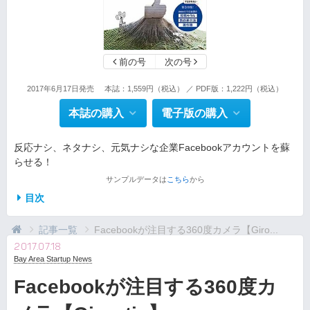
前の号
次の号
2017年6月17日発売
本誌：1,559円（税込） ／ PDF版：1,222円（税込）
本誌の購入
電子版の購入
反応ナシ、ネタナシ、元気ナシな企業Facebookアカウントを蘇
らせる！
サンプルデータは
こちら
から
目次
記事一覧
Facebookが注目する360度カメラ【Giro...
2017.07.18
Bay Area Startup News
Facebookが注目する360度カ