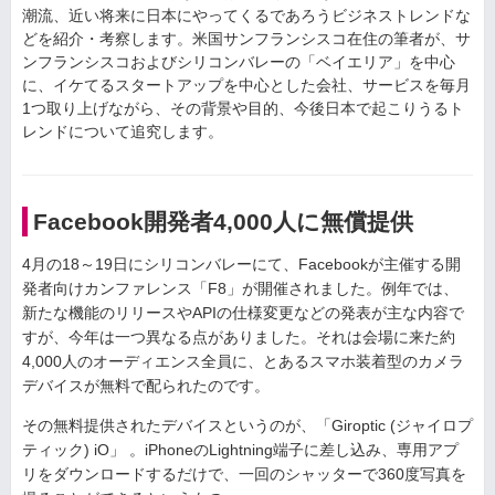
潮流、近い将来に日本にやってくるであろうビジネストレンドな
どを紹介・考察します。米国サンフランシスコ在住の筆者が、サ
ンフランシスコおよびシリコンバレーの「ベイエリア」を中心
に、イケてるスタートアップを中心とした会社、サービスを毎月
1つ取り上げながら、その背景や目的、今後日本で起こりうるト
レンドについて追究します。
Facebook開発者4,000人に無償提供
4月の18～19日にシリコンバレーにて、Facebookが主催する開
発者向けカンファレンス「F8」が開催されました。例年では、
新たな機能のリリースやAPIの仕様変更などの発表が主な内容で
すが、今年は一つ異なる点がありました。それは会場に来た約
4,000人のオーディエンス全員に、とあるスマホ装着型のカメラ
デバイスが無料で配られたのです。
その無料提供されたデバイスというのが、「Giroptic (ジャイロプ
ティック) iO」 。iPhoneのLightning端子に差し込み、専用アプ
リをダウンロードするだけで、一回のシャッターで360度写真を