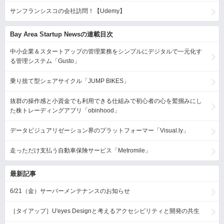
サンフランシスコの会社訪問！【Udemy】
Bay Area Startup Newsの連載目次
中小企業＆スタートアップの管理業務をシンプルにデジタルで一元化す
る管理システム「Gusto」
乗り捨て型シェアサイクル「JUMP BIKES」
抜群の操作感と小資金でも利用できる仕組みで初心者の心を鷲掴みにし
た株トレーディングアプリ「obinhood」
データビジュアリゼーション界のプラットフォーマー「Visual.ly」
走っただけ支払う自動車保険サービス「Metromile」
最新記事
6/21（金）サーバーメンテナンスのお知らせ
［タイアップ］U'eyes Designと考えるアクセシビリティと開発の共生