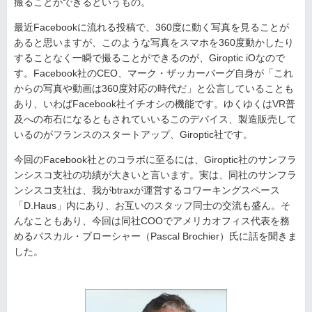
撮ることができるというもの。
最近Facebookに流れる投稿で、360度に動く写真を見ることが
あると思いますが、このような写真をスマホを360度動かしたり
することなく一瞬で撮ることができるのが、Giroptic iOなので
す。Facebook社のCEO、マーク・ザッカーバーグ自身が「これ
からの写真や動画は360度対応の時代だ」と公言していることも
あり、いわばFacebook社イチオシの機能です。ゆくゆくはVR普
及への布石になるともされていいるこのデバイス、製造販売して
いるのがフランスのスタートアップ、Giroptic社です。
今回のFacebook社とのコラボに至るには、Giroptic社のサンフラ
ンシスコ支社の功績が大きいと言います。実は、同社のサンフラ
ンシスコ支社は、我がbtraxが運営するコワーキングスペース
「D.Haus」内にあり、お互いのスタッフ同士の交流も盛ん。そ
んなこともあり、今回は同社COOでアメリカオフィス代表を務
めるパスカル・ブローシャー（Pascal Brochier）氏に話を聞きま
した。