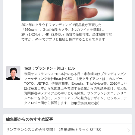
2014年にクラウドファンディングで商品化が実現した
「360cam」。3つの光学カメラ、3つのマイクを搭載し、
2K（1,024p）、4K（2,048p）画質で撮影可能。単体撮影可能
ですが、Wi-Fiでアプリと接続し操作することもできます
Text：ブランドン・片山・ヒル
米国サンフランシスコに本社のある日・米市場向けブランディング／
マーケティング会社Btrax社CEO。主要クライアントは、カルビー、
TOTO、JETRO、伊藤忠商事、Expedia、TripAdvisor等。2010年より
ほぼ毎週日本から米国進出を希望する企業からの相談を受け、地元投
資関係者やメディアとのやりとりも頻繁。サンフランシスコ、シリコ
ンバレーを中心に、スタートアップの魅力をデザイン、ビジネス、テ
クノロジー面から解説します。
http://btrax.com/jp/
編集部からのおすすめ記事
サンフランシスコの会社訪問！【自動運転トラック OTTO】