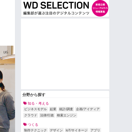
分野から探す
知る・考える
ビジネスモデル
起業
統計/調査
企画/アイディア
クラウド
法律/行政
検索エンジン
つくる
制作テクニック
デザイン
IoT/サイネージ
アプリ