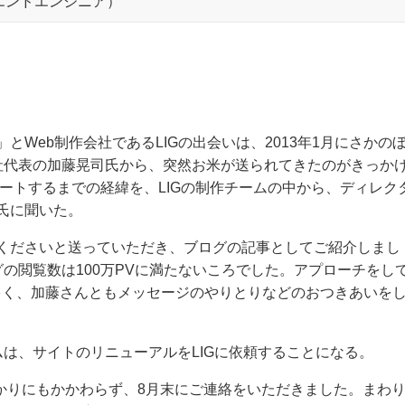
エンドエンジニア）
Web制作会社であるLIGの出会いは、2013年1月にさかの
同社代表の加藤晃司氏から、突然お米が送られてきたのがきっか
タートするまでの経緯を、LIGの制作チームの中から、ディレク
氏に聞いた。
くださいと送っていただき、ブログの記事としてご紹介しまし
グの閲覧数は100万PVに満たないころでした。アプローチをし
とも多く、加藤さんともメッセージのやりとりなどのおつきあいを
は、サイトのリニューアルをLIGに依頼することになる。
ばかりにもかかわらず、8月末にご連絡をいただきました。まわ