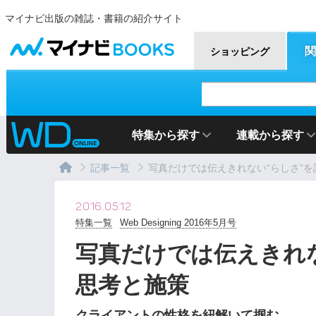
マイナビ出版の雑誌・書籍の紹介サイト
マイナビBOOKS
関
ショッピング
特集から探す
連載から探す
記事一覧
写真だけでは伝えきれない“らしさ”を設
2016.05.12
特集一覧
Web Designing 2016年5月号
写真だけでは伝えきれ
思考と施策
クライアントの性格を紐解いて掴む