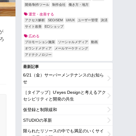
開発/制作ツール
制作会社
働き方・地方
運営・改善する
アクセス解析
SEO/SEM
UI/UX
ユーザー管理
決済
サイト改善
EC/ショップ
が
広める
ろ
プロモーション施策
ソーシャルメディア
動画
オウンドメディア
メールマーケティング
アドテクノロジー
最新記事
6/21（金）サーバーメンテナンスのお知ら
せ
［タイアップ］U'eyes Designと考えるアク
セシビリティと開発の共生
仮登録と制限緩和
STUDIOの革新
限られたリソースの中でも満足のいくサイ