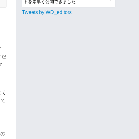
トを素早く公開できました
Tweets by WD_editors
ぼ
けだ
タ
てく
して
りの