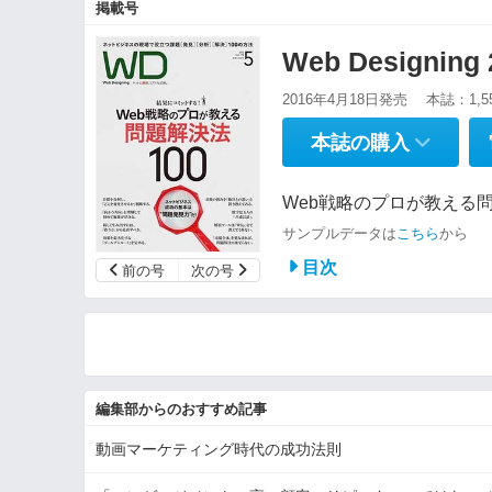
掲載号
Web Designin
2016年4月18日発売
本誌：1,5
本誌の購入
Web戦略のプロが教える問
サンプルデータは
こちら
から
目次
前の号
次の号
編集部からのおすすめ記事
動画マーケティング時代の成功法則