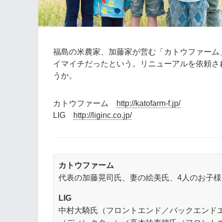
福島の米農家、加藤家が営む「カトウファーム
イマイチだったという。リニューアルを依頼され
うか。
カトウファーム
http://katofarm-f.jp/
LIG
http://liginc.co.jp/
カトウファーム
代表の加藤晃司氏、妻の絵美氏、4人のお子様
LIG
中村大騎氏（フロントエンド／バックエンド