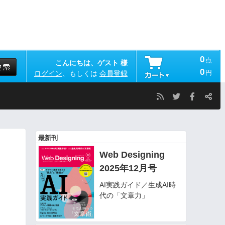
0
点
こんにちは、ゲスト 様
0
円
ログイン
、もしくは
会員登録
最新刊
Web Designing
2025年12月号
AI実践ガイド／生成AI時
代の「文章力」