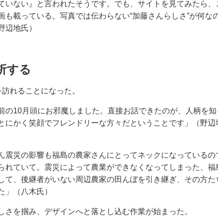
ていない』と言われたそうです。でも、サイトを見てみたら、
画も載っている。写真では伝わらない“加藤さんらしさ”が何な
野辺地氏）
析する
を訪れることになった。
前の10月頭にお邪魔しました。直接お話できたのが、人柄を知
とにかく笑顔でフレンドリーな方々だということです」（野辺
ん震災の影響も福島の農家さんにとってネックになっているの
られていて。震災によって農業ができなくなってしまった、福
して、後継者がいない周辺農家の田んぼを引き継ぎ、その方た
た」（八木氏）
しさを掴み、デザインへと落とし込む作業が始まった。