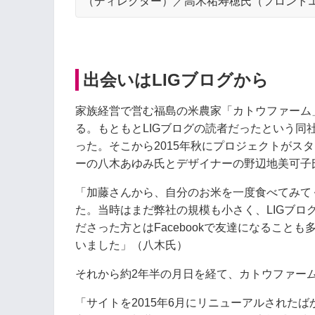
（ディレクター）／高木祐寿穂氏（フロント
出会いはLIGブログから
家族経営で営む福島の米農家「カトウファーム」と
る。もともとLIGブログの読者だったという
った。そこから2015年秋にプロジェクトがス
ーの八木あゆみ氏とデザイナーの野辺地美可子
「加藤さんから、自分のお米を一度食べてみて
た。当時はまだ弊社の規模も小さく、LIGブロ
ださった方とはFacebookで友達になるこ
いました」（八木氏）
それから約2年半の月日を経て、カトウファーム
「サイトを2015年6月にリニューアルされた