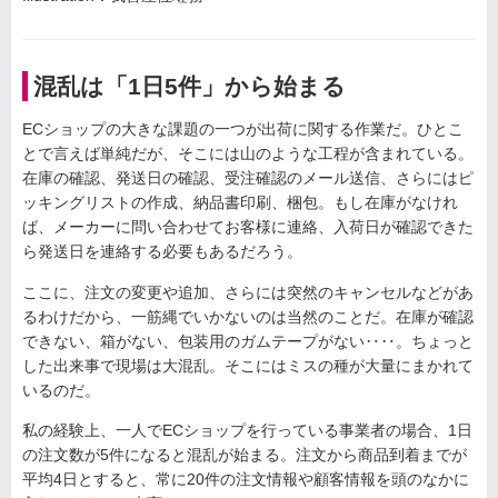
混乱は「1日5件」から始まる
ECショップの大きな課題の一つが出荷に関する作業だ。ひとこ
とで言えば単純だが、そこには山のような工程が含まれている。
在庫の確認、発送日の確認、受注確認のメール送信、さらにはピ
ッキングリストの作成、納品書印刷、梱包。もし在庫がなけれ
ば、メーカーに問い合わせてお客様に連絡、入荷日が確認できた
ら発送日を連絡する必要もあるだろう。
ここに、注文の変更や追加、さらには突然のキャンセルなどがあ
るわけだから、一筋縄でいかないのは当然のことだ。在庫が確認
できない、箱がない、包装用のガムテープがない‥‥。ちょっと
した出来事で現場は大混乱。そこにはミスの種が大量にまかれて
いるのだ。
私の経験上、一人でECショップを行っている事業者の場合、1日
の注文数が5件になると混乱が始まる。注文から商品到着までが
平均4日とすると、常に20件の注文情報や顧客情報を頭のなかに