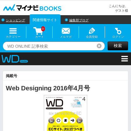
マイナビBOOKS
こんにちは、
ゲスト様
関連情報サイト
ショッピング
編集部ブログ
0
カテゴリー
カート
メルマガ
会員登録
ログイン
検索
リセット
掲載号
Web Designing 2016年4月号