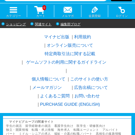
0
カテゴリー
カート
メルマガ
会員登録
ログイン
ショッピング
関連サイト
編集部ブログ
マイナビ出版
利用規約
オンライン販売について
特定商取引法に関する記載
ゲームソフトの利用に関するガイドライン
｜
個人情報について
このサイトの使い方
メールマガジン
広告出稿について
よくあるご質問
お問い合わせ
PURCHASE GUIDE (ENGLISH)
マイナビグループの関連サイト
学生の就活
留学経験者の就活
看護学生向け
医学生・研修医向け
独立・開業情報
転職・求人情報
海外求人
転職エージェント
アルバイト
パート
ミドル・シニアの求人
福祉・介護の転職／パート
高校生の進路情報