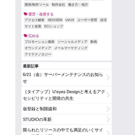
開発/制作ツール
制作会社
働き方・地方
運営・改善する
アクセス解析
SEO/SEM
UI/UX
ユーザー管理
決済
サイト改善
EC/ショップ
広める
プロモーション施策
ソーシャルメディア
動画
オウンドメディア
メールマーケティング
アドテクノロジー
最新記事
6/21（金）サーバーメンテナンスのお知ら
せ
［タイアップ］U'eyes Designと考えるアク
セシビリティと開発の共生
仮登録と制限緩和
STUDIOの革新
限られたリソースの中でも満足のいくサイ