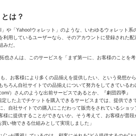
トとは？
Pal」や「Yahoo!ウォレット」のような、いわゆるウォレット系
を利用しているユーザーなら、そのアカウントに登録された配
組みだ。
川拓也さんは、このサービスを「まず第一に、お客様のことを考
もそも、お客様により多くの品揃えを提供したい、という発想か
もちろん自社サイトでの品揃えについて努力をしてきているわ
-can.com/）さんのような出前サービスであるとか、『劇団四季』
ような席種まで指定した上でチケットを購入できるサービスまでは、提供でき
に、自社サイトでの購入にこだわって販売をされているショッ
客様に提供することができないか。そう考えて、お客様が普段
てお買い物できる仕組みとして実現しました」
マゾンが重視しているのは、顧客にそれを“どう提供するのか”と