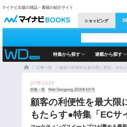
マイナビ出版の雑誌・書籍の紹介サイト
マイナビBOOKS
関
ショッピング
特集から探す
連載から探す
記事一覧
顧客の利便性を最大限に実現。それが事
2016.03.23
特集一覧
Web Designing 2016年4月号
顧客の利便性を最大限
もたらす●特集「ECサ
マーケティングスイートプロが薦める最新