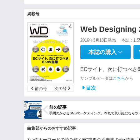
掲載号
Web Designin
2016年3月18日発売
本誌：1,5
本誌の購入
ECサイト、次に打つべき6つの
サンプルデータは
こちら
から
目次
前の号
次の号
前の記事
編集部からのおすすめ記事
7つのキーワードで読み解くEC業界の近未来の形●特集「