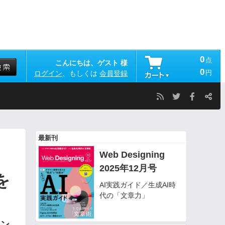
0
点
こんにちは、ゲスト 様
0
円
ログイン
、もしくは
会員登録
最新刊
Web Designing
2025年12月号
を
AI実践ガイド／生成AI時
代の「文章力」
」
メン