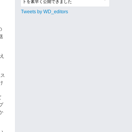
トを素早く公開できました
Tweets by WD_editors
の
送
え
らス
け
て
プ
か
い