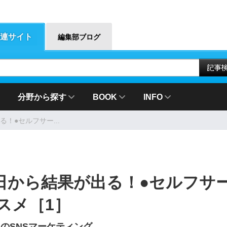
連サイト
編集部ブログ
分野から探す
BOOK
INFO
！●セルフサー...
日から結果が出る！●セルフサ
ススメ［1］
のSNSマーケティング