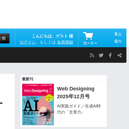
0
点
こんにちは、ゲスト 様
0
円
ログイン
、もしくは
会員登録
最新刊
Web Designing
2025年12月号
ー
AI実践ガイド／生成AI時
代の「文章力」