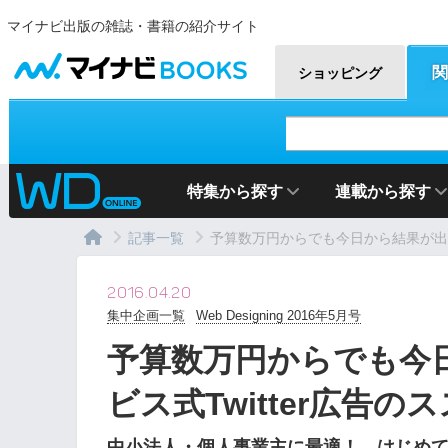
マイナビ出版の雑誌・書籍の紹介サイト
マイナビBOOKS
関
ショッピング
特集から探す
連載から探す
記事一覧
予算数万円からでも今日から結果が出る
2016.04.20
集中企画一覧
Web Designing 2016年5月号
予算数万円からでも今
ビス式Twitter広告の
中小法人・個人事業主に最適！ はじめて