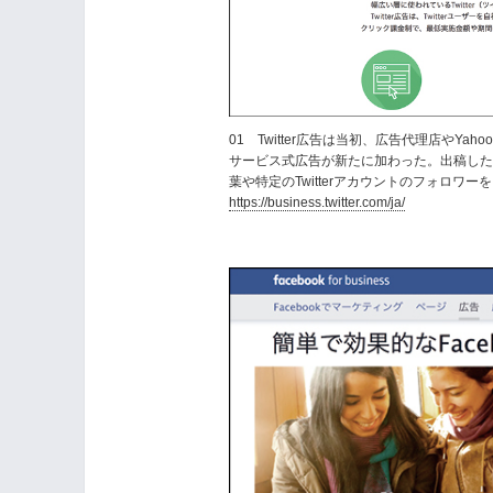
01 Twitter広告は当初、広告代理店やYa
サービス式広告が新たに加わった。出稿し
葉や特定のTwitterアカウントのフォロワ
https://business.twitter.com/ja/