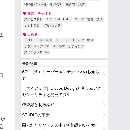
開発/制作ツール
制作会社
働き方・地方
運営・改善する
アクセス解析
SEO/SEM
UI/UX
ユーザー管理
決済
サイト改善
EC/ショップ
ば
広める
プロモーション施策
ソーシャルメディア
動画
オウンドメディア
メールマーケティング
アドテクノロジー
最新記事
6/21（金）サーバーメンテナンスのお知ら
知
せ
［タイアップ］U'eyes Designと考えるアク
セシビリティと開発の共生
仮登録と制限緩和
STUDIOの革新
増や
限られたリソースの中でも満足のいくサイ
品