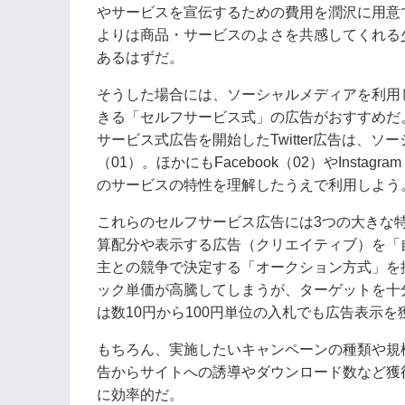
やサービスを宣伝するための費用を潤沢に用意
よりは商品・サービスのよさを共感してくれる
あるはずだ。
そうした場合には、ソーシャルメディアを利用
きる「セルフサービス式」の広告がおすすめだ。
サービス式広告を開始したTwitter広告は、
（01）。ほかにもFacebook（02）やIns
のサービスの特性を理解したうえで利用しよう
これらのセルフサービス広告には3つの大きな
算配分や表示する広告（クリエイティブ）を「
主との競争で決定する「オークション方式」を
ック単価が高騰してしまうが、ターゲットを十分に
は数10円から100円単位の入札でも広告表示を
もちろん、実施したいキャンペーンの種類や規
告からサイトへの誘導やダウンロード数など獲
に効率的だ。