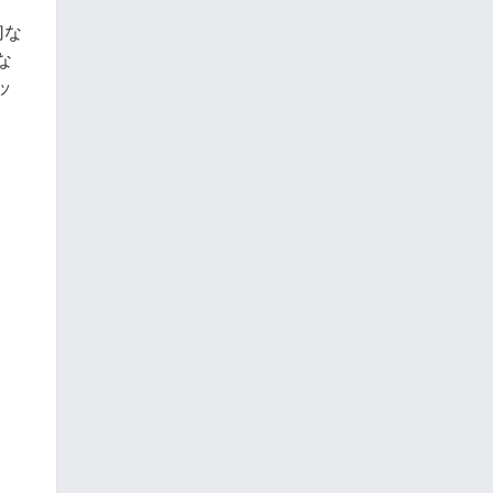
切な
な
ッ