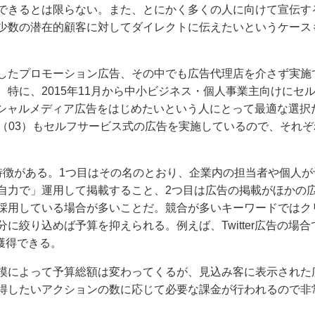
できるとは限らない。また、とにかく多くの人に向けて宣伝す
少数の潜在的顧客に対してダイレクトに伝えたいというケース
したプロモーション広告、その中でも広告代理店を介さず実施
特に、2015年11月から中小ビジネス・個人事業主向けにセ
ソーシャルメディア広告をはじめたいという人にとって最適な選択
tagram（03）もセルフサービス式の広告を実施しているので、それ
。
特徴がある。1つ目はその名のとおり、企業内の担当者や個人が
自力で」運用して掲載すること、2つ目は広告の掲載がほかの
採用している場合が多いことだ。競合が多いキーワードではク
絞り込めば予算を抑えられる。例えば、Twitter広告の場合
獲得できる。
模によって予算総額は変わってくるが、見込み客に表示された
得したいアクションの数に応じて必要な課金が行われるので非