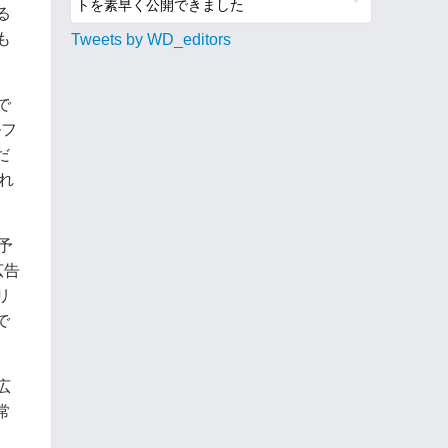
トを素早く公開できました
る
も
Tweets by WD_editors
で
ルフ
だ
ぞれ
予
広告
リ
で
広
常