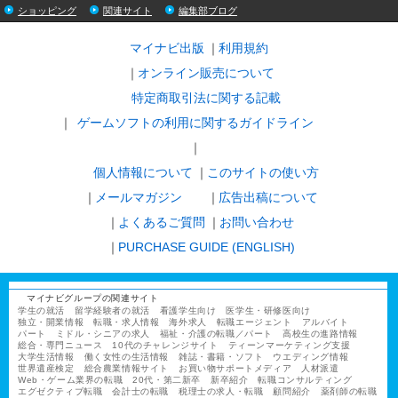
ショッピング
関連サイト
編集部ブログ
マイナビ出版
利用規約
オンライン販売について
特定商取引法に関する記載
ゲームソフトの利用に関するガイドライン
｜
個人情報について
このサイトの使い方
メールマガジン
広告出稿について
よくあるご質問
お問い合わせ
PURCHASE GUIDE (ENGLISH)
マイナビグループの関連サイト
学生の就活
留学経験者の就活
看護学生向け
医学生・研修医向け
独立・開業情報
転職・求人情報
海外求人
転職エージェント
アルバイト
パート
ミドル・シニアの求人
福祉・介護の転職／パート
高校生の進路情報
総合・専門ニュース
10代のチャレンジサイト
ティーンマーケティング支援
大学生活情報
働く女性の生活情報
雑誌・書籍・ソフト
ウエディング情報
世界遺産検定
総合農業情報サイト
お買い物サポートメディア
人材派遣
Web・ゲーム業界の転職
20代・第二新卒
新卒紹介
転職コンサルティング
エグゼクティブ転職
会計士の転職
税理士の求人・転職
顧問紹介
薬剤師の転職