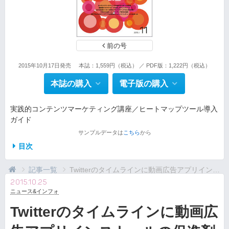
前の号
2015年10月17日発売
本誌：1,559円（税込） ／ PDF版：1,222円（税込）
本誌の購入
電子版の購入
実践的コンテンツマーケティング講座／ヒートマップツール導入
ガイド
サンプルデータは
こちら
から
目次
記事一覧
Twitterのタイムラインに動画広告アプリインス...
2015.10.25
ニュース&インフォ
Twitterのタイムラインに動画広