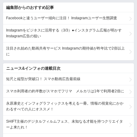
編集部からのおすすめ記事
Facebookと違うユーザー傾向に注目！ Instagramユーザー生態調査
Instagramをビジネスに活用する（3/3）●インスタグラム広報が明かす
Instagram広告の狙い
注目され始めた動画共有サービス Instagramの期待値が昨年比で2倍以上
に
ニュース&インフォの連載目次
短尺と縦型が突破口！ スマホ動画広告最前線
スマホ利用者の約半数がスマホでフリマ メルカリは1年で利用者2倍に
永原康史とインフォグラフィックスを考える一冊。情報の視覚化にかか
わるすべての人にオススメ！
SHIFT主催のデジタルフィルムフェス、未知なる才能を持つクリエイタ
ーよ来たれ！