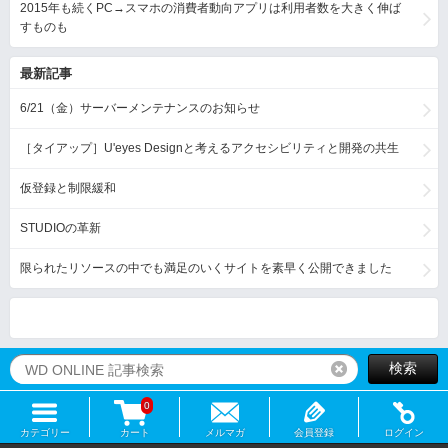
2015年も続くPC→スマホの消費者動向アプリは利用者数を大きく伸ば
すものも
最新記事
6/21（金）サーバーメンテナンスのお知らせ
［タイアップ］U'eyes Designと考えるアクセシビリティと開発の共生
仮登録と制限緩和
STUDIOの革新
限られたリソースの中でも満足のいくサイトを素早く公開できました
検索
リセット
0
カテゴリー
カート
メルマガ
会員登録
ログイン