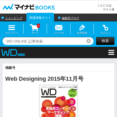
マイナビBOOKS
こんにちは、
ゲスト様
関連情報サイト
ショッピング
編集部ブログ
0
カテゴリー
カート
メルマガ
会員登録
ログイン
検索
リセット
掲載号
Web Designing 2015年11月号