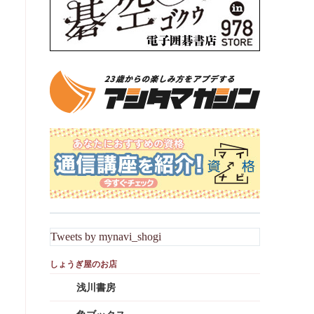
Tweets by mynavi_shogi
浅川書房