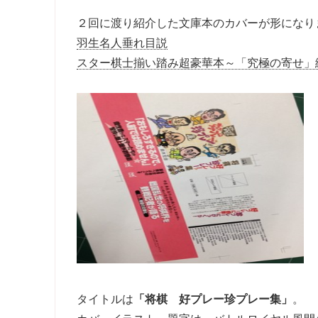
２回に渡り紹介した文庫本のカバーが形になり
羽生名人垂れ目説
スター棋士揃い踏み超豪華本～「究極の寄せ」
タイトルは
「将棋 好プレー珍プレー集」
。