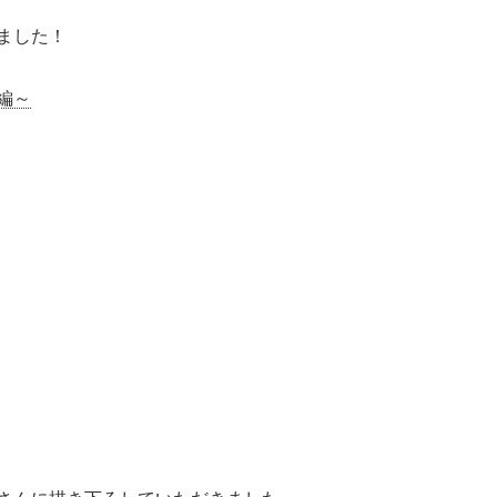
ました！
編～