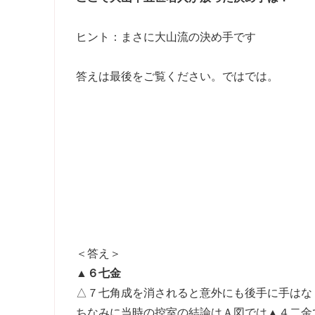
ヒント：まさに大山流の決め手です
答えは最後をご覧ください。ではでは。
＜答え＞
▲６七金
△７七角成を消されると意外にも後手に手はな
ちなみに当時の控室の結論はＡ図では▲４二金