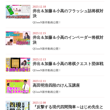
2023.12.18
井出＆加藤＆小高のフラッシュ詰将棋対
決
QUeeeN新作動画公開！
2023.12.15
井出＆加藤＆小高のインベーダー将棋対
決
QUeeeN新作動画公開！
2023.12.13
井出＆加藤＆小高の将棋クエスト団体戦
QUeeeN新作動画公開！
2023.12.11
高田明浩四段のけん玉講座
QUeeeN新作動画公開！
2023.12.08
『反撃する現代四間飛車～はじめ先生と