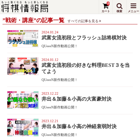
0
”戦術・講座”の記事一覧
すべての記事を見る
2024.01.24
武富女流初段とフラッシュ詰将棋対決
QUeeeN新作動画公開！
2024.01.12
武富女流初段の好きな料理BEST３を当
てよう
QUeeeN新作動画公開！
2023.12.22
井出＆加藤＆小高の大富豪対決
QUeeeN新作動画公開！
2023.12.21
井出＆加藤＆小高の神経衰弱対決
QUeeeN新作動画公開！