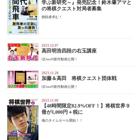
学ぶ新研究～』発売記念！鈴木肇アマと
の将棋クエスト対局者募集
挑戦者求む！
2023.12.07
高田明浩四段の右玉講座
QUeeeN新作動画公開！
2023.11.28
加藤＆高田 将棋クエスト団体戦
QUeeeN新作動画公開！
2023.11.09
【48時間限定82.9%OFF！】将棋世界９
冊が1,000円＋税に
魂のタイムセール開始！！