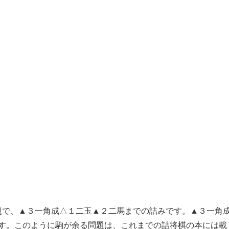
問題で、▲３一角成△１二玉▲２二馬までの詰みです。▲３一角
す。このように駒が余る問題は、これまでの詰将棋の本には載