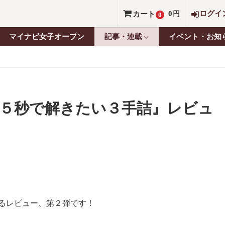
0
ログイ
カート
円
0
マイナビ女子オープン
記事・連載
イベント・お知
『５秒で解きたい３手詰』レビュ
よるレビュー、第２弾です！