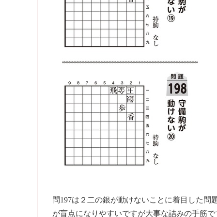
問197は２二の銀が動けないことに着目した
が盲点になりやすいですが大事な詰みの手筋で