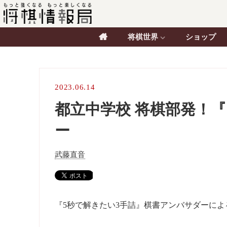
将棋世界
ショップ
2023.06.14
都立中学校 将棋部発！
ー
武藤直音
『5秒で解きたい3手詰』棋書アンバサダーに