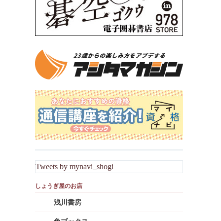
Tweets by mynavi_shogi
浅川書房