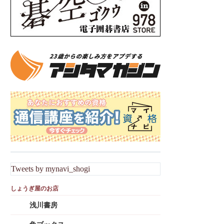
Tweets by mynavi_shogi
浅川書房