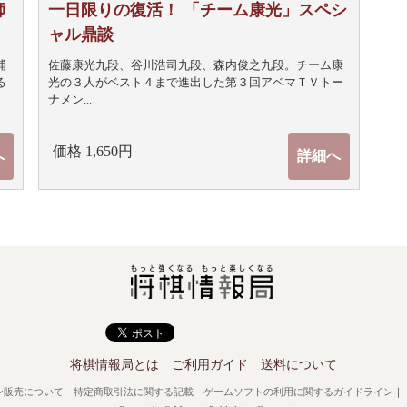
師
一日限りの復活！ 「チーム康光」スペシ
ャル鼎談
浦
佐藤康光九段、谷川浩司九段、森内俊之九段。チーム康
る
光の３人がベスト４まで進出した第３回アベマＴＶトー
ナメン...
価格 1,650円
へ
詳細へ
将棋情報局とは
ご利用ガイド
送料について
ン販売について
特定商取引法に関する記載
ゲームソフトの利用に関するガイドライン
｜