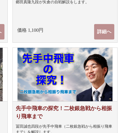
郷田真隆九段が矢倉の自戦解説をします。
価格 1,100円
へ
詳細へ
先手中飛車の探究！二枚銀急戦から相振
り飛車まで
冨田誠也四段が先手中飛車（二枚銀急戦から相振り飛車
まで）を解説します。