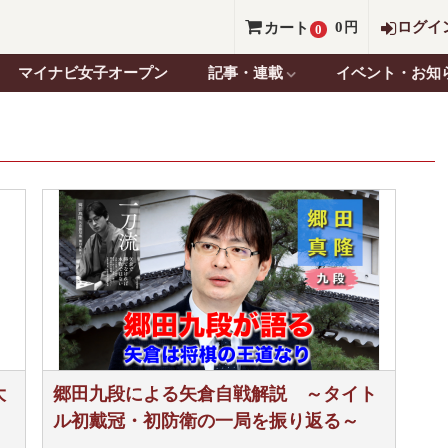
0
ログイ
カート
円
0
マイナビ女子オープン
記事・連載
イベント・お知
大
郷田九段による矢倉自戦解説 ～タイト
ル初戴冠・初防衛の一局を振り返る～