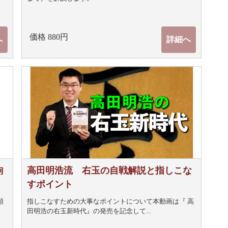
価格 880円
へ
詳細へ
駒
高田明浩流 右玉の自戦解説と指しこな
すポイント
順
指しこなすための大事なポイントについて
本動画は『 高
田明浩の右玉新時代』の発売を記念して...