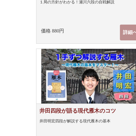
１局の方針がわかる！瀬川六段の自戦解説
価格 880円
詳細
井田四段が語る現代雁木のコツ
井田明宏四段が解説する現代雁木の基本