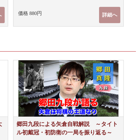
価格 880円
へ
詳細へ
大
郷田九段による矢倉自戦解説 ～タイト
ル初戴冠・初防衛の一局を振り返る～