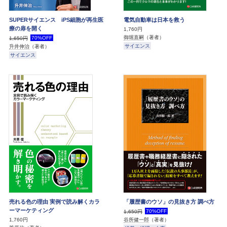
SUPERサイエンス iPS細胞が再生医
電気自動車は日本を救う
療の扉を開く
1,760円
御堀直嗣
（著者）
70%OFF
1,650円
サイエンス
升井伸治
（著者）
サイエンス
売れる色の理由 実例で読み解くカラ
「履歴書のウソ」の見抜き方 調べ方
ーマーケティング
70%OFF
1,650円
1,760円
谷所健一郎
（著者）