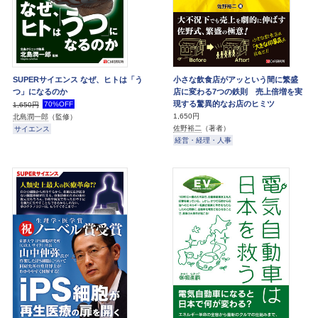
SUPERサイエンス なぜ、ヒトは「う
小さな飲食店がアッという間に繁盛
つ」になるのか
店に変わる7つの鉄則 売上倍増を実
現する驚異的なお店のヒミツ
70%OFF
1,650円
1,650円
北島潤一郎
（監修）
佐野裕二
（著者）
サイエンス
経営・経理・人事