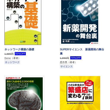
ネットワーク構築の基礎
SUPERサイエンス 新薬開発の舞台
裏
50%OFF
1,885円
70%OFF
Gene
（著者）
1,650円
ネットワーク
星作男
（著者）
サイエンス