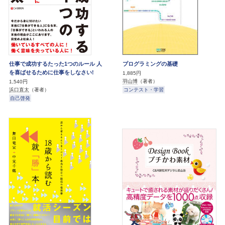
仕事で成功するたった1つのルール 人
プログラミングの基礎
を喜ばせるために仕事をしなさい!
1,885円
羽山博
（著者）
1,540円
コンテスト・学習
浜口直太
（著者）
自己啓発