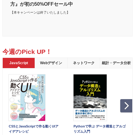
方』が初の50%OFFセール中
【本キャンペーンは終了いたしました】
今週のPick UP！
JavaScript
Webデザイン
ネットワーク
統計・データ分析
CSSとJavaScriptで作る動くUIア
Pythonで学ぶ データ構造とアルゴ
イデアレシピ
リズム入門