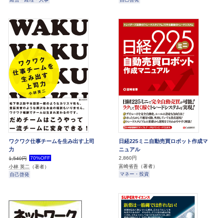
ワクワク仕事チームを生み出す上司
日経225ミニ自動売買ロボット作成マ
力
ニュアル
70%OFF
2,860円
1,540円
富崎省吾
（著者）
小林 英二
（著者）
マネー・投資
自己啓発