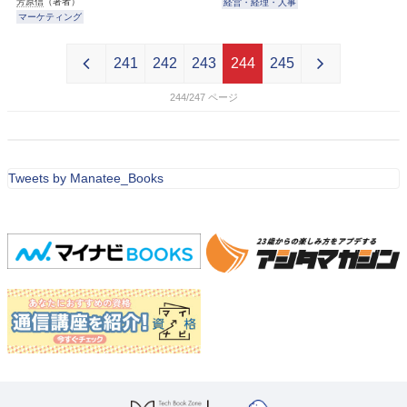
芳原信
（著者）
経営・経理・人事
マーケティング
241
242
243
244
245
244/247
Tweets by Manatee_Books