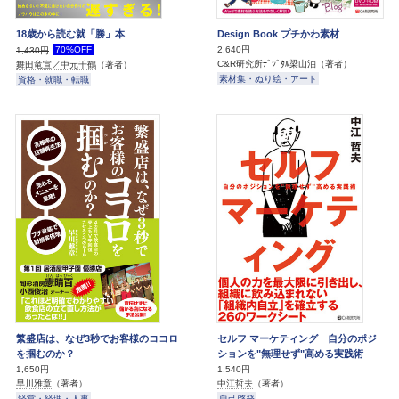
18歳から読む就「勝」本
Design Book プチかわ素材
70%OFF
2,640円
1,430円
C&R研究所ﾃﾞｼﾞﾀﾙ梁山泊
（著者）
舞田竜宣／中元千鶴
（著者）
素材集・ぬり絵・アート
資格・就職・転職
繁盛店は、なぜ3秒でお客様のココロ
セルフ マーケティング 自分のポジ
を掴むのか？
ションを"無理せず"高める実践術
1,650円
1,540円
早川雅章
（著者）
中江哲夫
（著者）
経営・経理・人事
自己啓発