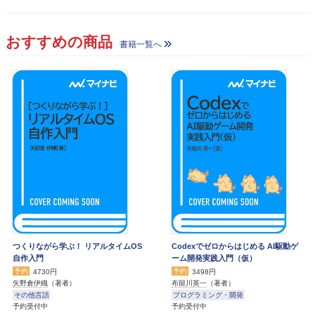
おすすめの商品
書籍一覧へ
つくりながら学ぶ！ リアルタイムOS
Codexでゼロからはじめる AI駆動ゲ
自作入門
ーム開発実践入門（仮）
予約
予約
4730円
3498円
矢野倉伊織
（著者）
布留川英一
（著者）
その他言語
プログラミング・開発
予約受付中
予約受付中