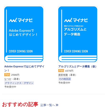
Adobe Expressではじめてデザイ
アルゴリズムとデータ構造（仮）
ン！
予約
4378円
予約
渡部有隆
（著者）
2596円
その他言語
なつか
（著者）
予約受付中
グラフィックス・デザイン
予約受付中
おすすめの記事
記事一覧へ