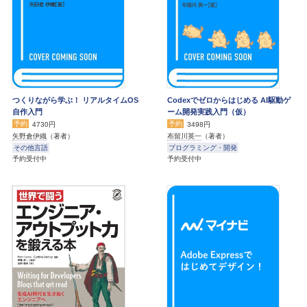
つくりながら学ぶ！ リアルタイムOS
Codexでゼロからはじめる AI駆動ゲ
自作入門
ーム開発実践入門（仮）
予約
予約
4730円
3498円
矢野倉伊織
（著者）
布留川英一
（著者）
その他言語
プログラミング・開発
予約受付中
予約受付中