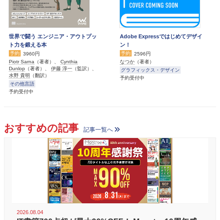
世界で闘う エンジニア・アウトプッ
Adobe Expressではじめてデザイ
ト力を鍛える本
ン！
予約
予約
3960円
2596円
Piotr Sarna
（著者）、
Cynthia
なつか
（著者）
Dunlop
（著者）、
伊藤 淳一
（監訳）、
グラフィックス・デザイン
水野 貴明
（翻訳）
予約受付中
その他言語
予約受付中
おすすめの記事
記事一覧へ
2026.08.04