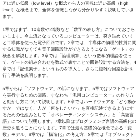
アに近い低級（low level）な概念から人の直観に近い高級（high
level）な概念まで、全体を俯瞰しながら分かりやすく説明していき
ます。
1章ではまず、10進数や2進数など「数字の表し方」についておさら
いします。今主流となっているコンピューターは、突き詰めていく
と半導体を使った電子回路です。2章では、半導体の物理的性質に関
する知識がなくても電子回路設計ができるようになる「ゲート」の
概念を解説します。3章では「論理演算」という数学的理論を使っ
て、ゲートの組み合わせを数式で表すことで回路設計する方法を、4
章では「記憶素子」というものを導入し、さらに複雑な回路設計を
行う手法を説明します。
5章からは「ソフトウェア」の話になります。5章ではソフトウェア
を実行するための回路、すなわち「汎用コンピューター」の作り方
と動かし方について説明します。6章ではハードウェアを「どう動か
すか」ではなく、人が「何をしたいか」を直接記述できるようにす
るための仕組みとして「オペレーティング・システム」と「高級言
語」について説明します。7章以降はプログラミング言語の高級化の
歴史を追うことになります。7章では最も基礎的な概念である「変
数」モデル、8章では「構造化」の考え方、9章では「オブジェクト