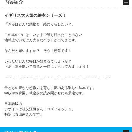
内容紹介
イギリス大人気の絵本シリーズ！
「きみはどんな動物と一緒にくらしたい？」
この本の中には、いままで誰も飼ったことのない
地球上でいちばん大きなペットが出てきます。
なんだと思いますか？ そう！恐竜です！
いったいどんな毎日が始まるでしょうか？
さあ、本を開いて恐竜と一緒にくらしてみましょう！
・‥…━…‥・‥…━…‥・‥…━…‥・‥…━…‥・‥…━…‥
子どもの豊かな想像力を育む、夢のある楽しい絵本です。
学校や保育園、就寝前の読み聞かせにも最適です。
日本語版の
デザインは祖父江慎さん＋コズフィッシュ、
翻訳は青山南さんです。