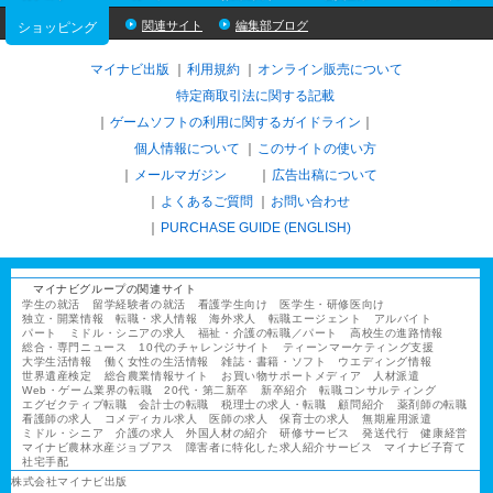
関連サイト
編集部ブログ
ショッピング
マイナビ出版
利用規約
オンライン販売について
特定商取引法に関する記載
ゲームソフトの利用に関するガイドライン
｜
個人情報について
このサイトの使い方
メールマガジン
広告出稿について
よくあるご質問
お問い合わせ
PURCHASE GUIDE (ENGLISH)
マイナビグループの関連サイト
学生の就活
留学経験者の就活
看護学生向け
医学生・研修医向け
独立・開業情報
転職・求人情報
海外求人
転職エージェント
アルバイト
パート
ミドル・シニアの求人
福祉・介護の転職／パート
高校生の進路情報
総合・専門ニュース
10代のチャレンジサイト
ティーンマーケティング支援
大学生活情報
働く女性の生活情報
雑誌・書籍・ソフト
ウエディング情報
世界遺産検定
総合農業情報サイト
お買い物サポートメディア
人材派遣
Web・ゲーム業界の転職
20代・第二新卒
新卒紹介
転職コンサルティング
エグゼクティブ転職
会計士の転職
税理士の求人・転職
顧問紹介
薬剤師の転職
看護師の求人
コメディカル求人
医師の求人
保育士の求人
無期雇用派遣
ミドル・シニア
介護の求人
外国人材の紹介
研修サービス
発送代行
健康経営
マイナビ農林水産ジョブアス
障害者に特化した求人紹介サービス
マイナビ子育て
社宅手配
株式会社マイナビ出版