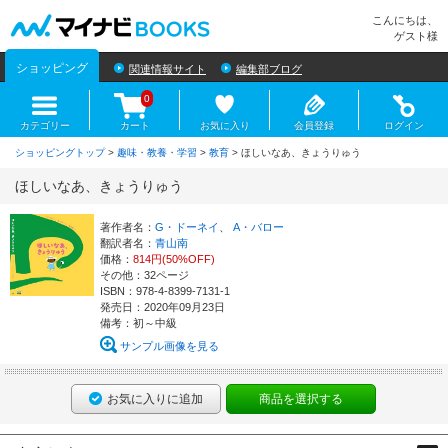
マイナビBOOKS
こんにちは、
ゲスト様
ショッピング
関連情報サイト
編集部ブログ
0
カテゴリー
カート
お気に入り
会員登録
ログイン
ショッピングトップ
>
趣味・教養・学習
>
教育
> ほしいなあ、きょうりゅう
ほしいなあ、きょうりゅう
著作者名：
G・ドーネイ
、
A・バロー
翻訳者名：
青山南
価格：
814円(50%OFF)
その他：32ページ
ISBN：978-4-8399-7131-1
発売日：2020年09月23日
備考：初～中級
サンプル画像を見る
お気に入りに追加
商品を選択する