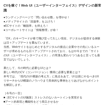
CVを稼ぐ！Web UI（ユーザーインターフェイス）デザインの新常
識
●ランディングページで「問い合わせ数」を増やせ！
●メディアサイトの「回遊率」を上げろ！
●ECサイトの「離脱率」を抑えろ！
●コーポレートサイトは「情報整理」が命！
「DX」のキーワードが巷で飛び交って久しい現在、デジタルが提供する体験
は日々アップデートを重ねています。
当然、Webサイトをはじめとするデジタルの接点に企業やその先にいるユー
ザーが求めるものも日々アップデートされており、もはや今までの「サイト
のUI （ユーザーインターフェイス）」の常識も変わりつつあると言っても過
言ではないでしょう。
果たして、今の時代に必要なUIとは？
新しい時代のCV（コンバージョン）獲得に必要な要素とは？
本号では、「現代のUI 構築の考え方」に焦点をあて、UI 以前にやるべきUX
リサーチからUI構築のノウハウまで具体的な事例をとりあげながらポイント
を解説します。
［今号の一言］
■［ECサイトのUI施策］ストレスのないカートインを実現する
■アート的表現と機能性をどう両立させるか