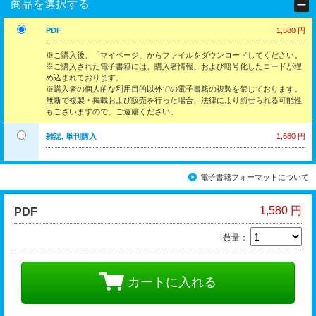
商品を選択する
PDF
1,580 円
※ご購入後、「マイページ」からファイルをダウンロードしてください。
※ご購入された電子書籍には、購入者情報、および暗号化したコードが埋
め込まれております。
※購入者の個人的な利用目的以外での電子書籍の複製を禁じております。
無断で複製・掲載および販売を行った場合、法律により罰せられる可能性
もございますので、ご遠慮ください。
雑誌, 単刊購入
1,680 円
電子書籍フォーマットについて
1,580 円
PDF
数量：
カートに入れる