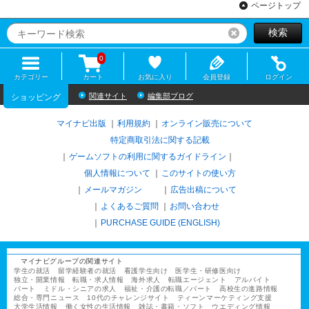
ページトップ
検索
リセット
0
カテゴリー
カート
お気に入り
会員登録
ログイン
関連サイト
編集部ブログ
ショッピング
マイナビ出版
利用規約
オンライン販売について
特定商取引法に関する記載
ゲームソフトの利用に関するガイドライン
｜
個人情報について
このサイトの使い方
メールマガジン
広告出稿について
よくあるご質問
お問い合わせ
PURCHASE GUIDE (ENGLISH)
マイナビグループの関連サイト
学生の就活
留学経験者の就活
看護学生向け
医学生・研修医向け
独立・開業情報
転職・求人情報
海外求人
転職エージェント
アルバイト
パート
ミドル・シニアの求人
福祉・介護の転職／パート
高校生の進路情報
総合・専門ニュース
10代のチャレンジサイト
ティーンマーケティング支援
大学生活情報
働く女性の生活情報
雑誌・書籍・ソフト
ウエディング情報