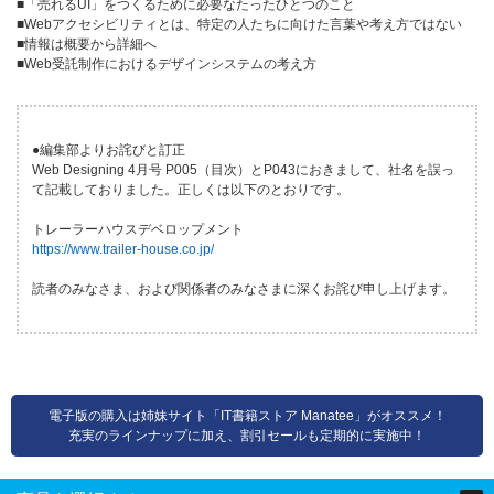
■「売れるUI」をつくるために必要なたったひとつのこと
■Webアクセシビリティとは、特定の人たちに向けた言葉や考え方ではない
■情報は概要から詳細へ
■Web受託制作におけるデザインシステムの考え方
●編集部よりお詫びと訂正
Web Designing 4月号 P005（目次）とP043におきまして、社名を誤っ
て記載しておりました。正しくは以下のとおりです。
トレーラーハウスデベロップメント
https://www.trailer-house.co.jp/
読者のみなさま、および関係者のみなさまに深くお詫び申し上げます。
電子版の購入は姉妹サイト「IT書籍ストア Manatee」がオススメ！
充実のラインナップに加え、割引セールも定期的に実施中！