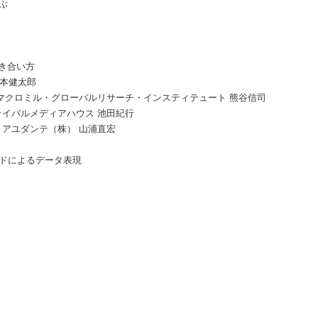
ぶ
き合い方
本健太郎
マクロミル・グローバルリサーチ・インスティテュート 熊谷信司
イバルメディアハウス 池田紀行
アユダンテ（株） 山浦直宏
ードによるデータ表現