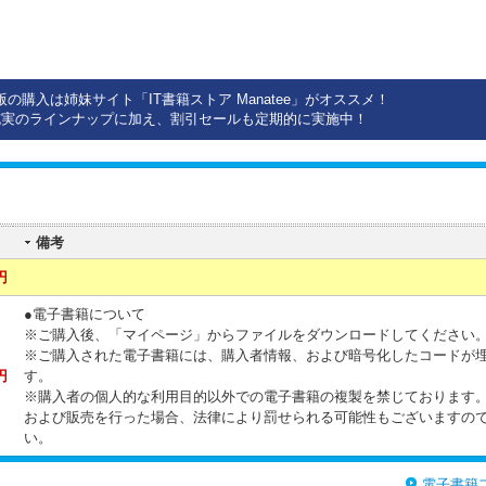
版の購入は姉妹サイト「IT書籍ストア Manatee」がオススメ！
充実のラインナップに加え、割引セールも定期的に実施中！
備考
円
●電子書籍について
※ご購入後、「マイページ」からファイルをダウンロードしてください
※ご購入された電子書籍には、購入者情報、および暗号化したコードが
円
す。
※購入者の個人的な利用目的以外での電子書籍の複製を禁じております
および販売を行った場合、法律により罰せられる可能性もございますの
い。
電子書籍