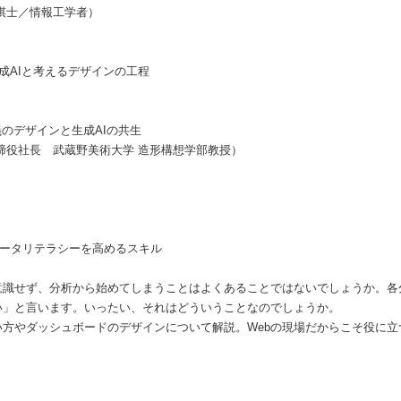
棋士／情報工学者）
 生成AIと考えるデザインの工程
義のデザインと生成AIの共生
締役社長 武蔵野美術大学 造形構想学部教授）
 データリテラシーを高めるスキル
意識せず、分析から始めてしまうことはよくあることではないでしょうか。各
い」と言います。いったい、それはどういうことなのでしょうか。
方やダッシュボードのデザインについて解説。Webの現場だからこそ役に立