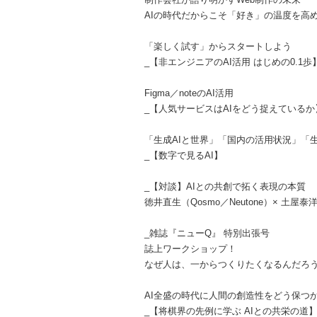
AIの時代だからこそ「好き」の温度を高
「楽しく試す」からスタートしよう
_【非エンジニアのAI活用 はじめの0.1歩
Figma／noteのAI活用
_【人気サービスはAIをどう捉えているか
「生成AIと世界」「国内の活用状況」「
_【数字で見るAI】
_【対談】AIとの共創で拓く表現の本質
徳井直生（Qosmo／Neutone）× 土屋泰洋（D
_雑誌『ニューQ』 特別出張号
誌上ワークショップ！
なぜ人は、一からつくりたくなるんだろ
AI全盛の時代に人間の創造性をどう保つ
_【将棋界の先例に学ぶ AIとの共栄の道