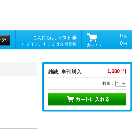
0
点
こんにちは、ゲスト 様
0
円
ログイン
、もしくは
会員登録
1,680 円
雑誌, 単刊購入
数量：