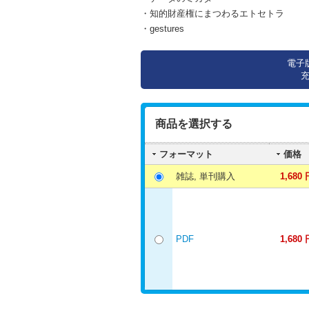
・知的財産権にまつわるエトセトラ
・gestures
電子
商品を選択する
フォーマット
価格
雑誌, 単刊購入
1,680 
PDF
1,680 