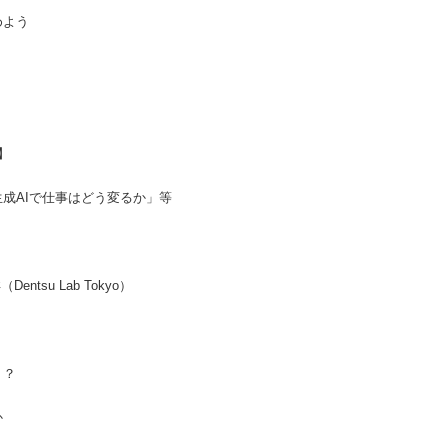
めよう
】
】
生成AIで仕事はどう変るか」等
entsu Lab Tokyo）
う？
か
】