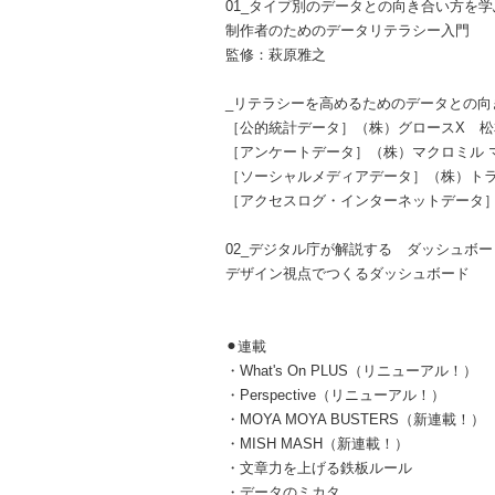
01_タイプ別のデータとの向き合い方を学
制作者のためのデータリテラシー入門
監修：萩原雅之
_リテラシーを高めるためのデータとの向
［公的統計データ］（株）グロースX 松
［アンケートデータ］（株）マクロミル 
［ソーシャルメディアデータ］（株）トラ
［アクセスログ・インターネットデータ］
02_デジタル庁が解説する ダッシュボ
デザイン視点でつくるダッシュボード
⚫︎連載
・What's On PLUS（リニューアル！）
・Perspective（リニューアル！）
・MOYA MOYA BUSTERS（新連載！）
・MISH MASH（新連載！）
・文章力を上げる鉄板ルール
・データのミカタ