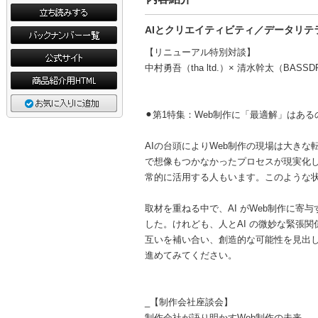
AIとクリエイティビティ／データリテ
【リニューアル特別対談】
中村勇吾（tha ltd.）× 清水幹太（BASS
⚫︎第1特集：Web制作に「最適解」はあ
AIの台頭によりWeb制作の現場は大き
で想像もつかなかったプロセスが現実化し
常的に活用する人もいます。このような状
取材を重ねる中で、AI がWeb制作に
した。けれども、人とAI の微妙な緊張
互いを補い合い、創造的な可能性を見出
進めてみてください。
_【制作会社座談会】
制作会社が語り明かすWeb制作の未来