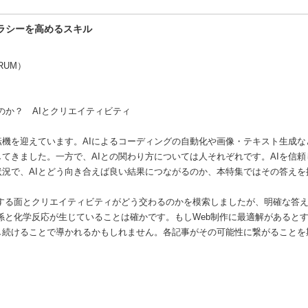
ラシーを高めるスキル
DRUM）
るのか？ AIとクリエイティビティ
な転機を迎えています。AIによるコーディングの自動化や画像・テキスト生成
てきました。一方で、AIとの関わり方については人それぞれです。AIを信
況で、AIとどう向き合えば良い結果につながるのか、本特集ではその答えを
寄与する面とクリエイティビティがどう交わるのかを模索しましたが、明確な答
関係と化学反応が生じていることは確かです。もしWeb制作に最適解があるとす
し続けることで導かれるかもしれません。各記事がその可能性に繋がることを