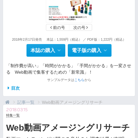
前の号
次の号
2018年2月17日発売
本誌：1,559円（税込） ／ PDF版：1,222円（税込）
本誌の購入
電子版の購入
「制作費が高い」「時間がかかる」「手間がかかる」を一変させ
る Web動画で集客するための「新常識」！
サンプルデータは
こちら
から
目次
記事一覧
Web動画アメージングリサーチ
2018.03.15
特集一覧
Web動画アメージングリサーチ