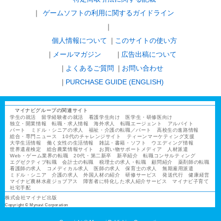
ゲームソフトの利用に関するガイドライン
｜
個人情報について
このサイトの使い方
メールマガジン
広告出稿について
よくあるご質問
お問い合わせ
PURCHASE GUIDE (ENGLISH)
マイナビグループの関連サイト
学生の就活
留学経験者の就活
看護学生向け
医学生・研修医向け
独立・開業情報
転職・求人情報
海外求人
転職エージェント
アルバイト
パート
ミドル・シニアの求人
福祉・介護の転職／パート
高校生の進路情報
総合・専門ニュース
10代のチャレンジサイト
ティーンマーケティング支援
大学生活情報
働く女性の生活情報
雑誌・書籍・ソフト
ウエディング情報
世界遺産検定
総合農業情報サイト
お買い物サポートメディア
人材派遣
Web・ゲーム業界の転職
20代・第二新卒
新卒紹介
転職コンサルティング
エグゼクティブ転職
会計士の転職
税理士の求人・転職
顧問紹介
薬剤師の転職
看護師の求人
コメディカル求人
医師の求人
保育士の求人
無期雇用派遣
ミドル・シニア
介護の求人
外国人材の紹介
研修サービス
発送代行
健康経営
マイナビ農林水産ジョブアス
障害者に特化した求人紹介サービス
マイナビ子育て
社宅手配
株式会社マイナビ出版
Copyright © Mynavi Corporation