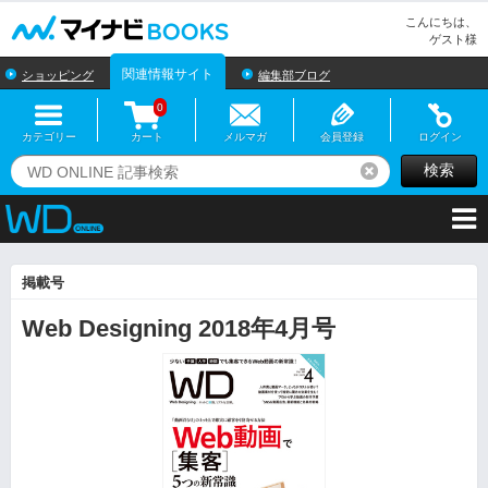
マイナビBOOKS
こんにちは、
ゲスト様
関連情報サイト
ショッピング
編集部ブログ
0
カテゴリー
カート
メルマガ
会員登録
ログイン
検索
リセット
掲載号
Web Designing 2018年4月号