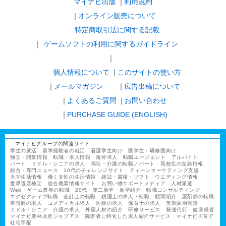
マイナビ出版
利用規約
オンライン販売について
特定商取引法に関する記載
ゲームソフトの利用に関するガイドライン
｜
個人情報について
このサイトの使い方
メールマガジン
広告出稿について
よくあるご質問
お問い合わせ
PURCHASE GUIDE (ENGLISH)
マイナビグループの関連サイト
学生の就活
留学経験者の就活
看護学生向け
医学生・研修医向け
独立・開業情報
転職・求人情報
海外求人
転職エージェント
アルバイト
パート
ミドル・シニアの求人
福祉・介護の転職／パート
高校生の進路情報
総合・専門ニュース
10代のチャレンジサイト
ティーンマーケティング支援
大学生活情報
働く女性の生活情報
雑誌・書籍・ソフト
ウエディング情報
世界遺産検定
総合農業情報サイト
お買い物サポートメディア
人材派遣
Web・ゲーム業界の転職
20代・第二新卒
新卒紹介
転職コンサルティング
エグゼクティブ転職
会計士の転職
税理士の求人・転職
顧問紹介
薬剤師の転職
看護師の求人
コメディカル求人
医師の求人
保育士の求人
無期雇用派遣
ミドル・シニア
介護の求人
外国人材の紹介
研修サービス
発送代行
健康経営
マイナビ農林水産ジョブアス
障害者に特化した求人紹介サービス
マイナビ子育て
社宅手配