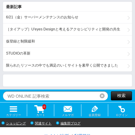
最新記事
6/21（金）サーバーメンテナンスのお知らせ
［タイアップ］U'eyes Designと考えるアクセシビリティと開発の共生
仮登録と制限緩和
STUDIOの革新
限られたリソースの中でも満足のいくサイトを素早く公開できました
検索
リセット
0
カテゴリー
カート
メルマガ
会員登録
ログイン
ショッピング
関連サイト
編集部ブログ