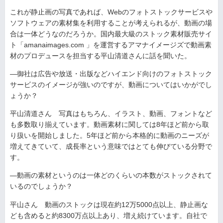
これが静止画の写真であれば、Webのフォトストックサービスや
ソフトウェアの素材集を利用することが考えられるが、動画の場
合は一体どうなのだろうか。国内最大級のストック素材販売サイ
ト「amanaimages.com 」を運営するアマナイメージズで動画素
材のプロデュースを担当する平山清道さんに話を聞いた。
—御社は広告や放送・出版などハイエンド向けのフォトストック
サービスのイメージが強いのですが、動画についてはいかがでし
ょうか？
平山清道さん 写真はもちろん、イラスト、動画、フォントなど
も多数取り揃えています。動画素材に関しては8年ほど前から取
り扱いを開始しました。5年ほど前から本格的に動画のニーズが
増えてきていて、成長率という意味ではとても伸びている分野で
す。
—動画の素材というのは一体どのくらいの本数がストックされて
いるのでしょうか？
平山さん 動画のストックは現在約12万5000点以上、静止画な
ども含めると約8300万点以上あり、増え続けています。自社で