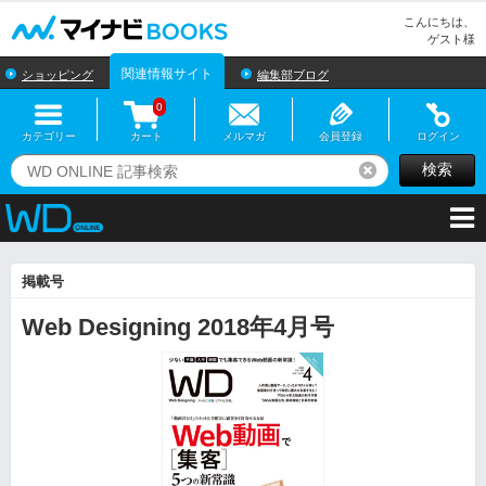
マイナビBOOKS
こんにちは、
ゲスト様
関連情報サイト
ショッピング
編集部ブログ
0
カテゴリー
カート
メルマガ
会員登録
ログイン
検索
リセット
掲載号
Web Designing 2018年4月号