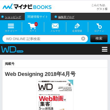
マイナビBOOKS
こんにちは、
ゲスト様
関連情報サイト
ショッピング
編集部ブログ
0
カテゴリー
カート
メルマガ
会員登録
ログイン
検索
リセット
掲載号
Web Designing 2018年4月号