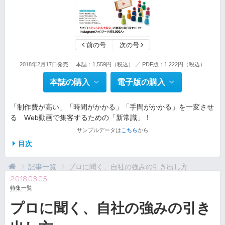
前の号
次の号
2018年2月17日発売
本誌：1,559円（税込） ／ PDF版：1,222円（税込）
本誌の購入
電子版の購入
「制作費が高い」「時間がかかる」「手間がかかる」を一変させ
る Web動画で集客するための「新常識」！
サンプルデータは
こちら
から
目次
記事一覧
プロに聞く、自社の強みの引き出し方
2018.03.05
特集一覧
プロに聞く、自社の強みの引き