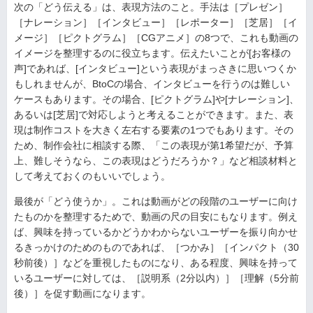
次の「どう伝える」は、表現方法のこと。手法は［プレゼン］
［ナレーション］［インタビュー］［レポーター］［芝居］［イ
メージ］［ピクトグラム］［CGアニメ］の8つで、これも動画の
イメージを整理するのに役立ちます。伝えたいことが[お客様の
声]であれば、[インタビュー]という表現がまっさきに思いつくか
もしれませんが、BtoCの場合、インタビューを行うのは難しい
ケースもあります。その場合、[ピクトグラム]や[ナレーション]、
あるいは[芝居]で対応しようと考えることができます。また、表
現は制作コストを大きく左右する要素の1つでもあります。その
ため、制作会社に相談する際、「この表現が第1希望だが、予算
上、難しそうなら、この表現はどうだろうか？」など相談材料と
して考えておくのもいいでしょう。
最後が「どう使うか」。これは動画がどの段階のユーザーに向け
たものかを整理するためで、動画の尺の目安にもなります。例え
ば、興味を持っているかどうかわからないユーザーを振り向かせ
るきっかけのためのものであれば、［つかみ］［インパクト（30
秒前後）］などを重視したものになり、ある程度、興味を持って
いるユーザーに対しては、［説明系（2分以内）］［理解（5分前
後）］を促す動画になります。