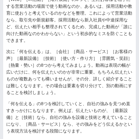
する営業活動の場面で使う動画なのか、あるいは、採用活動や教
育に使おうと考えているのかなどを整理。これによって営業活動
なら、取引先や新規顧客。採用活動なら新入社員や中途採用な
ど、伝えたい相手も整理されてくるため、完成した動画が「誰に
向けた動画なのかわからない」という初歩的なミスを防ぐことも
できます。
次に「何を伝える」は、［会社］［商品・サービス］［お客様の
声］［最新設備］［技術］［使い方・作り方］［雰囲気・笑顔］
［熱量・勢い］の8つから考えてみましょう。動画は表現の幅が
広いだけに、何を伝えたいのかが非常に重要。もちろん伝えたい
ものが複数あっても構いませんが、その分、詳しく紹介すること
は難しくなります。その場合は要素を切り分けて、別の動画にす
ることを検討しましょう。
「何を伝える」の8つを検討していくと、自社の強みを見つめ直
すきっかけにもなります。例えば、伝えたいものが、［最新設
備］と［技術］なら、自社の強みを設備と技術と考えていること
になり、［商品・サービス］なら、その強みをどう伝えるかとい
う表現方法を検討する段階になります。