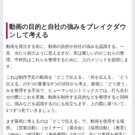
動画の目的と自社の強みをブレイクダウ
ンして考える
動画を発注する前に、動画の目的や自社の強みを認識する。一
見、当たり前のように思えますが、実は難しいのがこれらの整
理。中村氏はこれらを整理するために、上のメソッドを提唱しま
す。
これは制作予定の動画を「どこで伝える」「何を伝える」「どう
伝える」の3つの要素を8つの項目から考え、最後に「どう使う」
かを整理する手法で、ヒューマンセントリックスでは、打ち合わ
せの際にこれを実施。動画を制作する目的などを整理すると同時
に、強みなどを認識するのにも役立ちます。上の図に基づいて、
1つずつ見ていきましょう。
まず最初に考えるのは「どこで伝える」で、動画を使用する場
所。［営業活動］［セミナー］［展示会］［採用活動］［教育］
［Web］［IR活動］［海外展開］の8つで、主にお客様を相手に