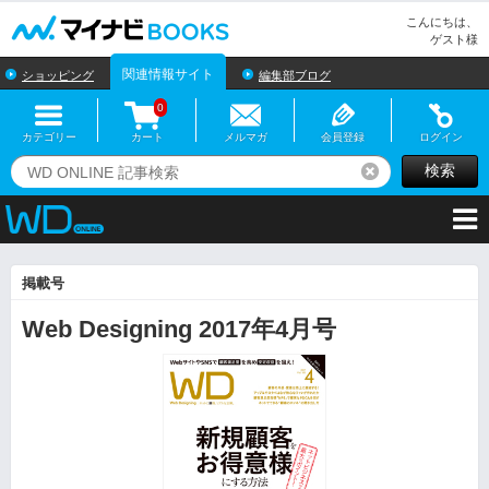
マイナビBOOKS
こんにちは、
ゲスト様
関連情報サイト
ショッピング
編集部ブログ
0
カテゴリー
カート
メルマガ
会員登録
ログイン
検索
リセット
掲載号
Web Designing 2017年4月号