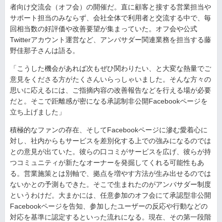
者向け交流会（オフ会）の開催だ。直に顧客と接する営業担当や
サポート担当のみならず、会社全体で利用者と交流する中で、毎
回相当数の好評価や改善要望が集まっていた。オフ会や公式
Twitterアカウント運営など、アンバサダー関連業務を担当する藤
野佳那子さんは語る。
「こうした機会があれば次もぜひ関わりたい、と大変な熱量でご
意見をくださる方がたくさんいらっしゃいました。そんな方々の
思いに応えるには、ご指摘内容の改善報告などを行える場が必要
だと。そこで距離感が密になる承認制非公開Facebookページを
立ち上げました」
積極的なファンの存在、そしてFacebookページに滲む愛着心に
対し、社内からもサービスを差別化する上での強みになるのでは
との意見が出ていた。彼らの口コミがサービスを広げ、彼らが持
つコミュニティが新たなオーナーを発掘してくれる可能性もあ
る。営業施策とは別軸で、拠点を増やす方法が生み出せるのでは
ないかとの予測もできた。そこで生まれたのがアンバサダー制度
というわけだ。大まかには、任意参加のオフ会にて承認型非公開
Facebookページを告知、参加したユーザーの反応や行動などの
対応を基準に認定するといった流れになる。現在、その第一段階