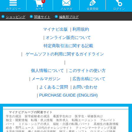
0
カテゴリー
カート
メルマガ
会員登録
ログイン
ショッピング
関連サイト
編集部ブログ
マイナビ出版
利用規約
オンライン販売について
特定商取引法に関する記載
ゲームソフトの利用に関するガイドライン
｜
個人情報について
このサイトの使い方
メールマガジン
広告出稿について
よくあるご質問
お問い合わせ
PURCHASE GUIDE (ENGLISH)
マイナビグループの関連サイト
学生の就活
留学経験者の就活
看護学生向け
医学生・研修医向け
独立・開業情報
転職・求人情報
海外求人
転職エージェント
アルバイト
パート
ミドル・シニアの求人
福祉・介護の転職／パート
高校生の進路情報
総合・専門ニュース
10代のチャレンジサイト
ティーンマーケティング支援
大学生活情報
働く女性の生活情報
雑誌・書籍・ソフト
ウエディング情報