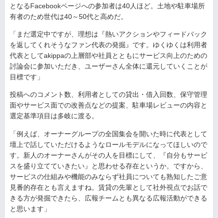
となるFacebookページへの参加者は40人ほど。土地や駐車場所
有者のため世代は40～50代と高めだ。
「まだ選定中ですが、理想は『熱いアクションやフィードバック
を返してくれそうなファン代表の発掘』です。ゆくゆくは利用者
代表としてakippaの上層部や社員とともにサービス向上のための
討論会に参加いただき、ユーザーさん全体に還元していくことが
目標です」
投稿へのコメント数、利用者としての貸出・借入回数、保守管理
面やサービス面での改善点などの提案、駐車場レビューの内容と
選定基準項目は多岐に渡る。
「例えば、オーナーグループの全国集会を開いた時に代表として
壇上で話していただけるようなロールモデルになってほしいので
す。新人のオーナーさんがその人を目標にして、『自分もサービ
スを盛り立てていきたい』と思わせる存在というか。ですから、
サービスの仕組みや機能のみならず社員についても熟知したご意
見番的存在とも言えますね。賃貸の先輩として社外視点でお話で
きる方が発掘できたら、広報チームとも異なる広報活動ができる
と思います」