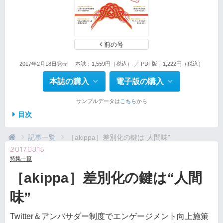
前の号
2017年2月18日発売
本誌：1,559円（税込） ／ PDF版：1,222円（税込）
本誌の購入
電子版の購入
サンプルデータは
こちら
から
目次
記事一覧
［akippa］差別化の鍵は“人間味”
2017.03.15
特集一覧
［akippa］差別化の鍵は“人間
味”
Twitter＆アンバサダー制度でエンゲージメント向上施策