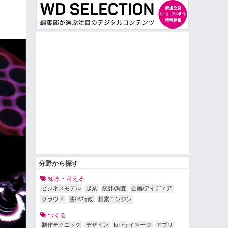
分野から探す
知る・考える
ビジネスモデル
起業
統計/調査
企画/アイディア
クラウド
法律/行政
検索エンジン
つくる
制作テクニック
デザイン
IoT/サイネージ
アプリ