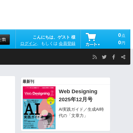
0
点
こんにちは、ゲスト 様
0
円
ログイン
、もしくは
会員登録
最新刊
Web Designing
2025年12月号
AI実践ガイド／生成AI時
代の「文章力」