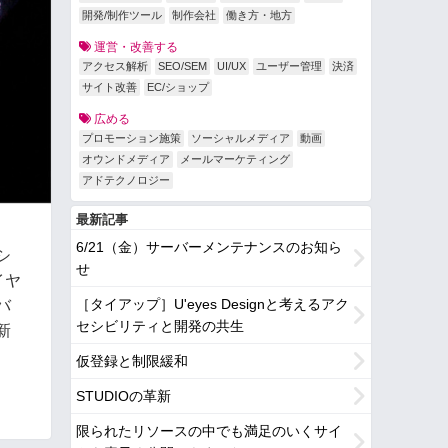
開発/制作ツール
制作会社
働き方・地方
運営・改善する
アクセス解析
SEO/SEM
UI/UX
ユーザー管理
決済
サイト改善
EC/ショップ
広める
プロモーション施策
ソーシャルメディア
動画
オウンドメディア
メールマーケティング
アドテクノロジー
最新記事
6/21（金）サーバーメンテナンスのお知ら
シ
せ
イヤ
［タイアップ］U'eyes Designと考えるアク
バ
セシビリティと開発の共生
新
仮登録と制限緩和
STUDIOの革新
限られたリソースの中でも満足のいくサイ