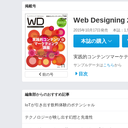
掲載号
Web Designin
2015年10月17日発売
本誌：1,
本誌の購入
実践的コンテンツマーケ
サンプルデータは
こちら
から
目次
前の号
編集部からのおすすめ記事
IoTが引き出す飲料体験のポテンシャル
テクノロジーが映し出す幻想と先進性