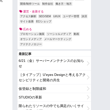
見
開発/制作ツール
制作会社
働き方・地方
運営・改善する
アクセス解析
SEO/SEM
UI/UX
ユーザー管理
決済
サイト改善
EC/ショップ
広める
プロモーション施策
ソーシャルメディア
動画
オウンドメディア
メールマーケティング
アドテクノロジー
最新記事
6/21（金）サーバーメンテナンスのお知ら
せ
［タイアップ］U'eyes Designと考えるアク
セシビリティと開発の共生
仮登録と制限緩和
STUDIOの革新
限られたリソースの中でも満足のいくサイ