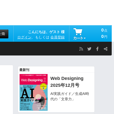
0
点
こんにちは、ゲスト 様
0
円
ログイン
、もしくは
会員登録
最新刊
Web Designing
2025年12月号
AI実践ガイド／生成AI時
代の「文章力」