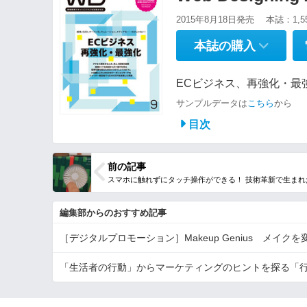
2015年8月18日発売
本誌：1,5
本誌の購入
ECビジネス、再強化・最強
サンプルデータは
こちら
から
目次
前の記事
編集部からのおすすめ記事
［デジタルプロモーション］Makeup Genius メイク
「生活者の行動」からマーケティングのヒントを探る「