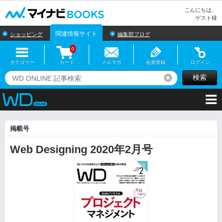
マイナビBOOKS
こんにちは、
ゲスト様
関連情報サイト
ショッピング
編集部ブログ
0
カテゴリー
カート
メルマガ
会員登録
ログイン
検索
リセット
掲載号
Web Designing 2020年2月号