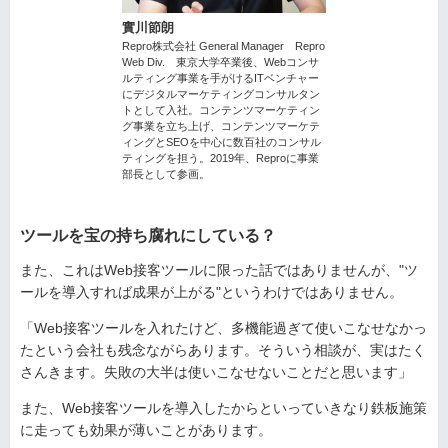
實川節朗
Repro株式会社 General Manager Repro
Web Div. 東京大学卒業後、Webコンサ
ルティング事業を手がけるITベンチャー
にデジタルマーケティングコンサルタン
トとして入社。コンテンツマーケティン
グ事業を立ち上げ、コンテンツマーケテ
ィングとSEOを中心に数百社のコンサル
ティングを担う。2019年、Reproに事業
部長として参画。
ツールを宝の持ち腐れにしている？
また、これはWeb接客ツールに限った話ではありませんが、"ツ
ールを導入すれば成果が上がる"というわけではありません。
「Web接客ツールを入れたけど、多機能過ぎて使いこなせなかっ
たという会社も残念ながらあります。そういう相談が、実はたく
さんきます。失敗の大半は使いこなせないことだと思います」
また、Web接客ツールを導入したからといっていきなり鉄板施策
に走っても効果が薄いことがあります。