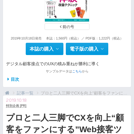
前の号
2019年10月18日発売
本誌：1,560円（税込） ／ PDF版：1,222円（税込）
本誌の購入
電子版の購入
デジタル顧客接点でのUXの積み重ねが勝利に導く
サンプルデータは
こちら
から
目次
記事一覧
プロと二人三脚でCXを向上“顧客をファンにする”W...
2019.10.18
特別企画 [PR]
プロと二人三脚でCXを向上“顧
客をファンにする”Web接客ツ