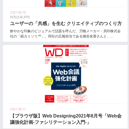
2021.06.18
特別企画 [PR]
ユーザーの「共感」を生む クリエイティブのつくり方
鮮やかな印象のビジュアルで話題を呼んだ、刃物メーカー・貝印株式会
社の「紙カミソリ™」。同社の広報担当である畑谷友香さんと、...
2021.06.17
【ブラウザ版】Web Designing2021年8月号「Web会
議強化計画-ファシリテーション入門-」