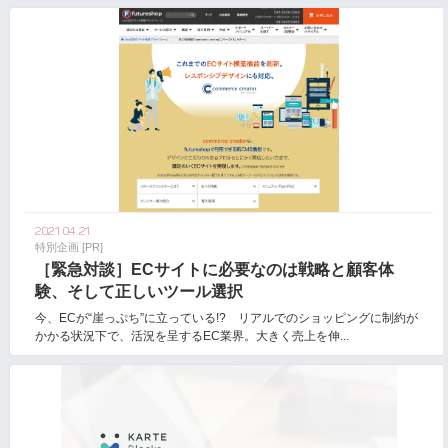
2021.04.21
特別企画 [PR]
［緊急対談］ECサイトに必要なのは戦略と顧客体
験、そして正しいツール選択
今、ECが“崖っぷち”に立っている!? リアルでのショッピングに制約が
かかる状況下で、活況を呈するEC業界。大きく売上を伸...