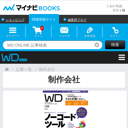
マイナビBOOKS
こんにちは、
ゲスト様
関連情報サイト
ショッピング
編集部ブログ
0
カテゴリー
カート
メルマガ
会員登録
ログイン
検索
リセット
記事一覧
制作会社
制作会社