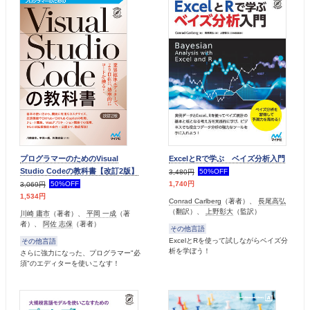
プログラマーのためのVisual
ExcelとRで学ぶ ベイズ分析入門
Studio Codeの教科書【改訂2版】
50%OFF
3,480円
50%OFF
1,740円
3,069円
1,534円
Conrad Carlberg
（著者）、
長尾高弘
（翻訳）、
上野彰大
（監訳）
川崎 庸市
（著者）、
平岡 一成
（著
者）、
阿佐 志保
（著者）
その他言語
ExcelとRを使って試しながらベイズ分
その他言語
析を学ぼう！
さらに強力になった、プログラマー"必
須"のエディターを使いこなす！