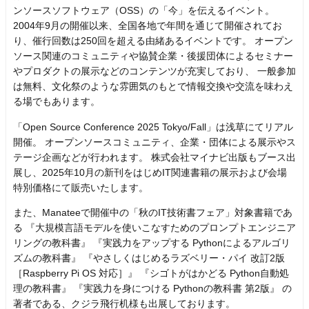
ンソースソフトウェア（OSS）の「今」を伝えるイベント。
2004年9月の開催以来、全国各地で年間を通じて開催されてお
り、催行回数は250回を超える由緒あるイベントです。 オープン
ソース関連のコミュニティや協賛企業・後援団体によるセミナー
やプロダクトの展示などのコンテンツが充実しており、 一般参加
は無料、文化祭のような雰囲気のもとで情報交換や交流を味わえ
る場でもあります。
「Open Source Conference 2025 Tokyo/Fall」は浅草にてリアル
開催。 オープンソースコミュニティ、企業・団体による展示やス
テージ企画などが行われます。 株式会社マイナビ出版もブース出
展し、2025年10月の新刊をはじめIT関連書籍の展示および会場
特別価格にて販売いたします。
また、Manateeで開催中の「秋のIT技術書フェア」対象書籍であ
る 『大規模言語モデルを使いこなすためのプロンプトエンジニア
リングの教科書』 『実践力をアップする Pythonによるアルゴリ
ズムの教科書』 『やさしくはじめるラズベリー・パイ 改訂2版
［Raspberry Pi OS 対応］』 『シゴトがはかどる Python自動処
理の教科書』 『実践力を身につける Pythonの教科書 第2版』 の
著者である、クジラ飛行机様も出展しております。