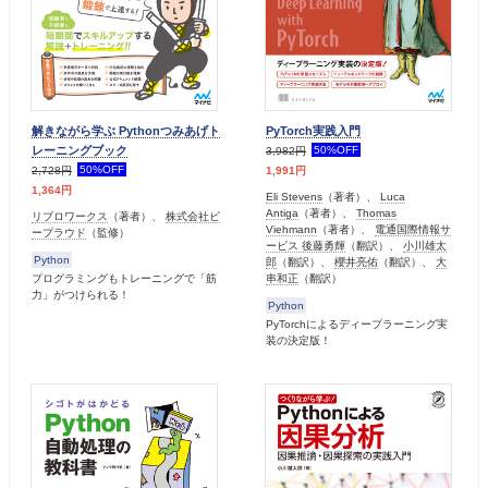
解きながら学ぶ Pythonつみあげト
PyTorch実践入門
レーニングブック
50%OFF
3,982円
50%OFF
1,991円
2,728円
1,364円
Eli Stevens
（著者）、
Luca
Antiga
（著者）、
Thomas
リブロワークス
（著者）、
株式会社ビ
Viehmann
（著者）、
電通国際情報サ
ープラウド
（監修）
ービス 後藤勇輝
（翻訳）、
小川雄太
Python
郎
（翻訳）、
櫻井亮佑
（翻訳）、
大
串和正
（翻訳）
プログラミングもトレーニングで「筋
力」がつけられる！
Python
PyTorchによるディープラーニング実
装の決定版！