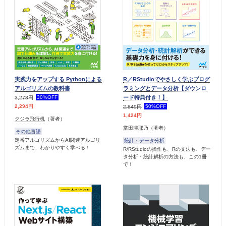
実践力をアップする Pythonによる
R／RStudioでやさしく学ぶプログ
アルゴリズムの教科書
ラミングとデータ分析【ダウンロ
ード特典付き！】
30%OFF
3,278円
50%OFF
2,294円
2,849円
1,424円
クジラ飛行机
（著者）
掌田津耶乃
（著者）
その他言語
定番アルゴリズムからAI関連アルゴリ
統計・データ分析
ズムまで、わかりやすく学べる！
R/RStudioの操作も、Rの文法も、デー
タ分析・統計解析の方法も、この1冊
で！