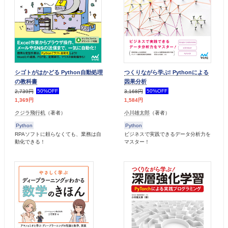
シゴトがはかどる Python自動処理
つくりながら学ぶ! Pythonによる
の教科書
因果分析
50%OFF
50%OFF
2,739円
3,168円
1,369円
1,584円
クジラ飛行机
（著者）
小川雄太郎
（著者）
Python
Python
RPAソフトに頼らなくても、業務は自
ビジネスで実践できるデータ分析力を
動化できる！
マスター！