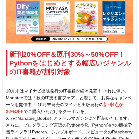
新刊20%OFF＆既刊30%～50%OFF！
Pythonをはじめとする幅広いジャンル
のIT書籍が割引対象
10月末はマイナビ出版発行のIT書籍が続々発売！ それに伴い、
Manateeでは「秋のIT技術書フェア」と題して、お得なキャンペ
ーンを開催中！ 10月末発売のマイナビ出版発行の
新刊4点が
20%OFF
でご購入いただけるクーポンを、
X（
@Manatee_Books
）とメールマガジンにて配信いたします。
さらに、プログラミング言語のPythonやR、Python向けの機械学
習ライブラリPytorch、シングルボードコンピュータのRaspberry
Pi（ラズベリー・パイ）、コードエディタのVisual Studio Code