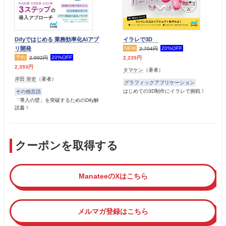
Difyではじめる 業務効率化AIアプ
イラレで3D
リ開発
NEW
20%OFF
2,794円
予約
20%OFF
2,235円
2,992円
2,393円
タマケン
（著者）
岸田 崇史
（著者）
グラフィックアプリケーション
はじめての3D制作にイラレで挑戦！
その他言語
「導入の壁」を突破するためのDify解
説書！
クーポンを取得する
ManateeのXはこちら
メルマガ登録はこちら