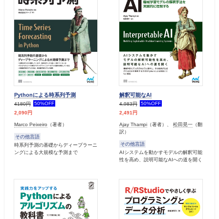
Pythonによる時系列予測
解釈可能なAI
50%OFF
50%OFF
4180円
4,983円
2,090円
2,491円
Marco Peixeiro
（著者）
Ajay Thampi
（著者）、
松田晃一
（翻
訳）
その他言語
その他言語
時系列予測の基礎からディープラーニ
ングによる大規模な予測まで
AIシステムを動かすモデルの解釈可能
性を高め、説明可能なAIへの道を開く