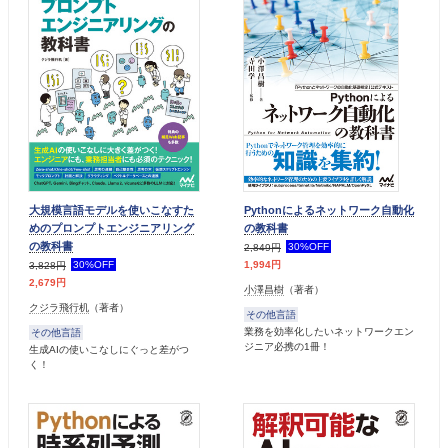
大規模言語モデルを使いこなすた
Pythonによるネットワーク自動化
めのプロンプトエンジニアリング
の教科書
の教科書
30%OFF
2,849円
30%OFF
1,994円
3,828円
2,679円
小澤昌樹
（著者）
クジラ飛行机
（著者）
その他言語
業務を効率化したいネットワークエン
その他言語
ジニア必携の1冊！
生成AIの使いこなしにぐっと差がつ
く！