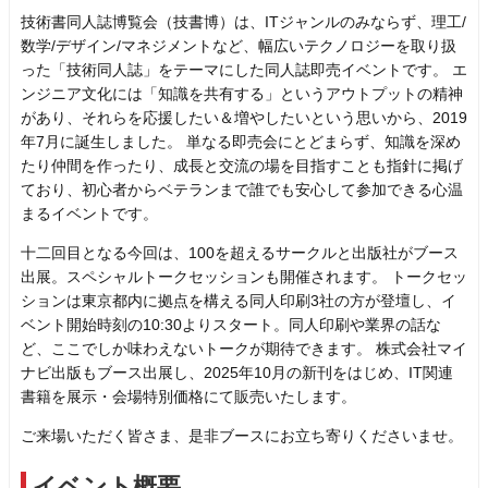
技術書同人誌博覧会（技書博）は、ITジャンルのみならず、理工/
数学/デザイン/マネジメントなど、幅広いテクノロジーを取り扱
った「技術同人誌」をテーマにした同人誌即売イベントです。 エ
ンジニア文化には「知識を共有する」というアウトプットの精神
があり、それらを応援したい＆増やしたいという思いから、2019
年7月に誕生しました。 単なる即売会にとどまらず、知識を深め
たり仲間を作ったり、成長と交流の場を目指すことも指針に掲げ
ており、初心者からベテランまで誰でも安心して参加できる心温
まるイベントです。
十二回目となる今回は、100を超えるサークルと出版社がブース
出展。スペシャルトークセッションも開催されます。 トークセッ
ションは東京都内に拠点を構える同人印刷3社の方が登壇し、イ
ベント開始時刻の10:30よりスタート。同人印刷や業界の話な
ど、ここでしか味わえないトークが期待できます。 株式会社マイ
ナビ出版もブース出展し、2025年10月の新刊をはじめ、IT関連
書籍を展示・会場特別価格にて販売いたします。
ご来場いただく皆さま、是非ブースにお立ち寄りくださいませ。
イベント概要