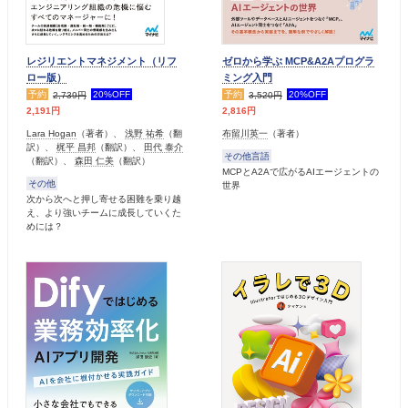
レジリエントマネジメント（リフ
ゼロから学ぶ MCP&A2Aプログラ
ロー版）
ミング入門
予約
20%OFF
予約
20%OFF
2,739円
3,520円
2,191円
2,816円
Lara Hogan
（著者）、
浅野 祐希
（翻
布留川英一
（著者）
訳）、
梶平 昌邦
（翻訳）、
田代 泰介
その他言語
（翻訳）、
森田 仁美
（翻訳）
MCPとA2Aで広がるAIエージェントの
その他
世界
次から次へと押し寄せる困難を乗り越
え、より強いチームに成長していくた
めには？