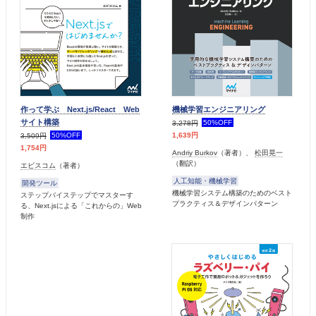
作って学ぶ Next.js/React Web
機械学習エンジニアリング
サイト構築
50%OFF
3,278円
50%OFF
1,639円
3,509円
1,754円
Andriy Burkov
（著者）、
松田晃一
（翻訳）
エビスコム
（著者）
人工知能・機械学習
開発ツール
機械学習システム構築のためのベスト
ステップバイステップでマスターす
プラクティス＆デザインパターン
る、Next.jsによる「これからの」Web
制作