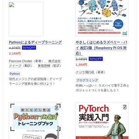
Pythonによるディープラーニング
やさしくはじめるラズベリー・パ
イ 改訂2版［Raspberry Pi OS 対
50%OFF
4,378円
応］
2,189円
50%OFF
2,739円
Francois Chollet
（著者）、
株式会社
1,369円
クイープ
（翻訳）、
巣籠悠輔
（監訳）
クジラ飛行机
（著者）
Python
現代エンジニアの必須知識：ディープ
プログラミング
ラーニング技術を身に付けよう！
作例いっぱい！ ラズパイで電子工作と
ガジェットづくりを楽しもう！