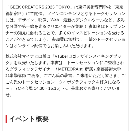
「GEEK CREATORS 2025 TOKYO」は東洋美術専門学校（東京
都新宿区）にて開催。 メインコンテンツとなるトークセッション
には、デザイン、映像、Web、最新のデジタルツールなど、多彩
な分野で第一線を走るクリエイターが集結！ 参加者はトップラン
ナーの知見に触れることで、多くのインスピレーションを受ける
ことができるでしょう。 参加費は無料で、一部のトークセッショ
ンはオンライン配信でもお楽しみいただけます。
株式会社マイナビ出版は『VTuberロゴデザインメイキングブッ
ク』を販売いたします。本書は、トークセッションにご登壇され
るグラフィックデザイナー / METEORA st. 所属 / 京都芸術大学
非常勤講師 である、ごごん氏の著書。ご来場いただく皆さま、ご
ごん氏のトークセッション「タイポグラフィックを好きになろ
～」（C-4会場 14:30 - 15:15）へ、是非お立ち寄りくださいま
せ。
イベント概要