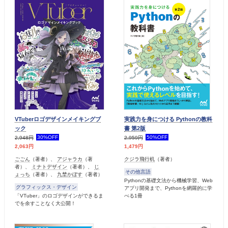
VTuberロゴデザインメイキングブ
実践力を身につける Pythonの教科
ック
書 第2版
30%OFF
50%OFF
2,948円
2,959円
2,063円
1,479円
ごごん
（著者）、
アジャラカ
（著
クジラ飛行机
（著者）
者）、
ミナトデザイン
（著者）、
じ
その他言語
ょっち
（著者）、
九埜かぼす
（著者）
Pythonの基礎文法から機械学習、Web
グラフィックス・デザイン
アプリ開発まで、Pythonを網羅的に学
「VTuber」のロゴデザインができるま
べる1冊
でを余すことなく大公開！