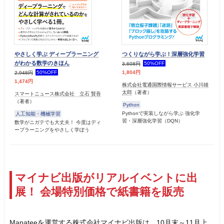
やさしく学ぶ ディープラーニング
つくりながら学ぶ！深層強化学習
がわかる数学のきほん
50%OFF
3,608円
50%OFF
1,804円
2,948円
1,474円
株式会社電通国際情報サービス 小川雄
太郎
（著者）
スマートニュース株式会社 立石 賢吾
（著者）
Python
Pythonで実装しながら学ぶ 強化学
人工知能・機械学習
習・深層強化学習（DQN）
数学がニガテでも大丈夫！ 今度はディ
ープラーニングをやさしく学ぼう
マイナビ出版がリアルイベントに出
展！ 会場特別価格で紙書籍を販売
Manateeを運営する株式会社マイナビ出版は、10月末～11月上