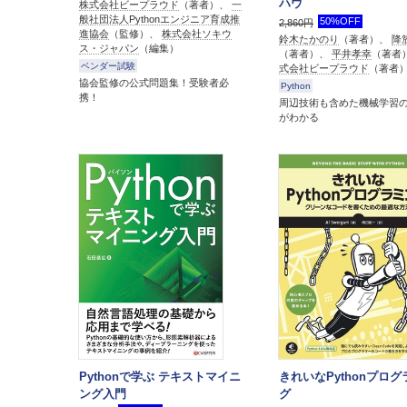
ハウ
株式会社ビープラウド
（著者）、
一
般社団法人Pythonエンジニア育成推
50%OFF
2,860円
進協会
（監修）、
株式会社ソキウ
鈴木たかのり
（著者）、
降
ス・ジャパン
（編集）
（著者）、
平井孝幸
（著者
ベンダー試験
式会社ビープラウド
（著者
協会監修の公式問題集！受験者必
Python
携！
周辺技術も含めた機械学習
がわかる
Pythonで学ぶ テキストマイニ
きれいなPythonプロ
ング入門
グ