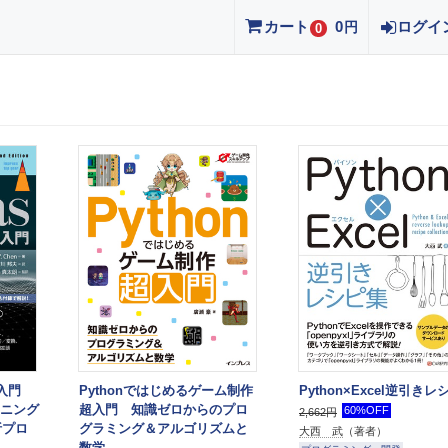
カート
0
ログイ
円
0
入門
Pythonではじめるゲーム制作
Python×Excel逆引き
ーニング
超入門 知識ゼロからのプロ
60%OFF
2,662円
析プロ
グラミング＆アルゴリズムと
大西 武
（著者）
数学