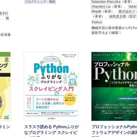
Sebastian Raschka
（著者）
プログラミング・開発
(Hayden) Liu
（著者）、
Vahid
Mirjalili
（著者）、
株式会社ク
籏洋行
（著者）、
福島真太朗
（監訳
）、
株
Python
）
機械学習の基本要素からPyTor
最新手法まで網羅！
の全体像
グラミン
スラスラ読める Pythonふりが
プロフェッショナルPytho
なプログラミング スクレイピ
フトウェアデザインの原