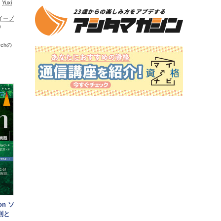
、
Yuxi
イープ
）
chの
n ソ
則と