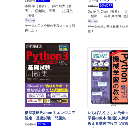
3300円
50%OFF
寺田 学
（著者）、
神沢 雄大
（著
4180円
者）、
@driller
（著者）、
辻 真吾
Daniel Y. Chen
（著者）、
吉
（著者）
（翻訳）、
福島 真太朗
（監
Python
Python
データ加工／分析の実践スキルを習
データ分析の基本技術を体
得しよう
羅！
徹底攻略Python 3 エンジニア
いちばんやさしいPyth
認定［基礎試験］問題集
学習の教本 第2版 人気
教える業務で役立つ実
50%OFF
2,640円