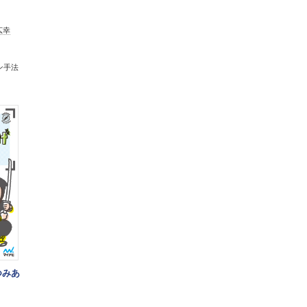
広幸
ン手法
つみあ