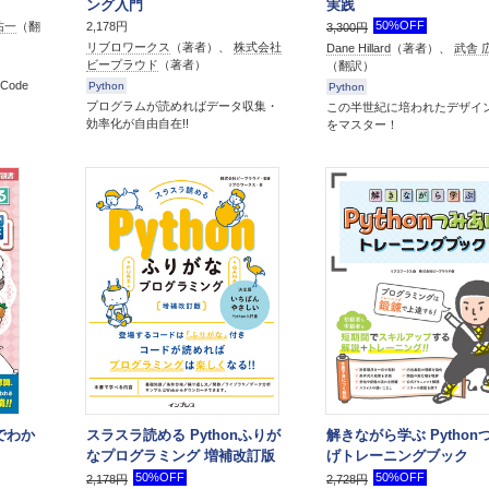
ング入門
実践
50%OFF
佑一
（翻
2,178円
3,300円
リブロワークス
（著者）、
株式会社
Dane Hillard
（著者）、
武舎 
ビープラウド
（著者）
（翻訳）
Code
Python
Python
プログラムが読めればデータ収集・
この半世紀に培われたデザイ
効率化が自由自在!!
をマスター！
でわか
スラスラ読める Pythonふりが
解きながら学ぶ Python
なプログラミング 増補改訂版
げトレーニングブック
50%OFF
50%OFF
2,178円
2,728円