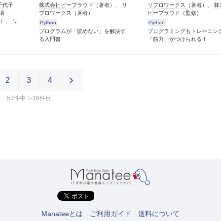
千代子
株式会社ビープラウド
（著者）、
リ
リブロワークス
（著者）、
株
著
ブロワークス
（著者）
ビープラウド
（監修）
ト）、
リ
Python
Python
プログラムが「読めない」を解決す
プログラミングもトレーニン
る入門書
「筋力」がつけられる！
2
3
4
53件中 1-16件目
Manateeとは
ご利用ガイド
送料について