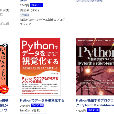
プログラミング・開発
50%OFF
2640円
川 邦夫
廣瀬 豪
（著者）
訳）
Python
知識ゼロからのゲーム制作＆プログ
系的に網
ラミング
on機械
Pythonでデータを視覚化する
Python機械学習プログ
講師が
グ PyTorch＆scikit-lear
50%OFF
2,948円
践ノウ
50%OFF
hima2b4
（著者）
4,620円