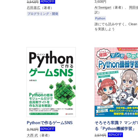
40%OFF
3,608円
3,542円
Al Sweigart
（著者）、
岡田
石田基広
（著者）
訳）
プログラミング・開発
Python
誰にでも読みやすく。Clean 
を実践しよう
Pythonで作るゲームSNS
そろそろ常識？ マンガ
る「Python機械学習」
60%OFF
3,762円
40%OFF
大西 武
（著者）
2,574円