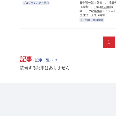
田中賢一郎
（著者）、
澤田
プログラミング・開発
（著者）、
Future Coders
（
者）、
morimaiko
（イラス
ブロワークス
（編集）
人工知能・機械学習
1
記事
記事一覧へ
該当する記事はありません