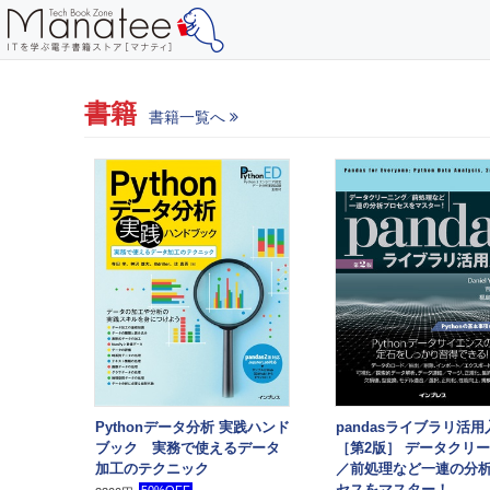
書籍
書籍一覧へ
Pythonデータ分析 実践ハンド
pandasライブラリ活用
ブック 実務で使えるデータ
［第2版］ データクリ
加工のテクニック
／前処理など一連の分
セスをマスター！
50%OFF