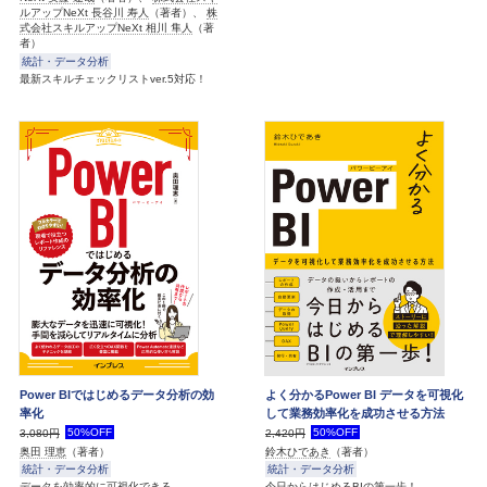
ルアップNeXt 長谷川 寿人
（著者）、
株
式会社スキルアップNeXt 相川 隼人
（著
者）
統計・データ分析
最新スキルチェックリストver.5対応！
Power BIではじめるデータ分析の効
よく分かるPower BI データを可視化
率化
して業務効率化を成功させる方法
50%OFF
50%OFF
3,080円
2,420円
奥田 理恵
（著者）
鈴木ひであき
（著者）
統計・データ分析
統計・データ分析
データを効率的に可視化できる
今日からはじめるBIの第一歩！