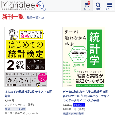
0
新刊一覧
書籍一覧へ
はじめての統計検定2級 テキスト＆問
データに触れながら学ぶ統計学 R言
題集
語のUIツール「Exploratory」で身に
つくデータサイエンスの手法
3,168円
ノマド・ワークス
（著者）
50%OFF
2,750円
統計・データ分析
西田 勘一郎
（著者）
スラスラ読めて易しくわかる
統計・データ分析