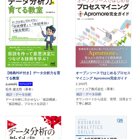
【特典PDF付き】データ分析力を育
オープンソースではじめるプロセス
てる教室
マイニング Apromore完全ガイド
50%OFF
2,200円
2,299円
ハートコア株式会社
（著者）
松本 健太郎
（著者）
統計・データ分析
統計・データ分析
ダウンロードから設定、管理、活用まで
データ分析に欠かせない「仮説構築」
丁寧に解説
「仮説検証」プロセスを詳説！