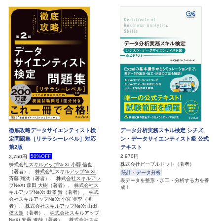
徹底攻略データサイエンティスト検
データ分析実務スキル検定 シチズ
定問題集［リテラシーレベル］対応
ン・データサイエンティスト級 公式
第2版
テキスト
50%OFF
2,970円
2,750円
株式会社ピープルドット
（著者）
株式会社スキルアップNeXt 小縣 信也
（著者）、
株式会社スキルアップNeXt
統計・データ分析
斉藤 翔汰
（著者）、
株式会社スキルアッ
表データを整形・加工・分析する力を養
プNeXt 森田 大樹
（著者）、
株式会社ス
成！
キルアップNeXt 田澤 賢
（著者）、
株式
会社スキルアップNeXt 小宮 寛季
（著
者）、
株式会社スキルアップNeXt 山田
弦太朗
（著者）、
株式会社スキルアップ
NeXt 安藤 遼哉
（著者）、
株式会社スキ