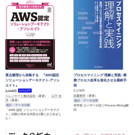
要点整理から攻略する 『AWS認定
プロセスマイニング 理解と実践─業
ソリューションアーキテクト-アソシ
務プロセス改革を進化させる最終手
エイト』
段
50%OFF
2,178円
2,948円
近藤裕司
（著者）
トレノケート株式会社
（著者）、
山下 光
洋
（著者）
統計・データ分析
統計・データ分析
本邦初 ユーザーが説くProcess Mining解
説
「AWS 認定 ソリューションアーキテク
ト」試験が求める内容を1冊にまとめまし
た！