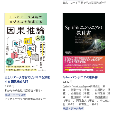
数式・コード不要で学ぶ実践的統計学
正しいデータ分析でビジネスを加速
Splunkエンジニアの教科書
する 因果推論入門
3,542円
Splunk Services Japan合同会社
（著
2,750円
者）、
瀬島一海
（著者）、
山村悟史
（著
和から株式会社川原祐哉
（著者）
者）、
山村悟史
（著者）、
村田達宣
（著
統計・データ分析
者）、
掛飛聡佑
（著者）、
肥垣津雄日
ビジネスで役立つ因果推論の考え方
（著者）、
阿部浩人
（著者）、
中上健太
朗
（著者）、
倉浪晃一
（著者）
統計・データ分析