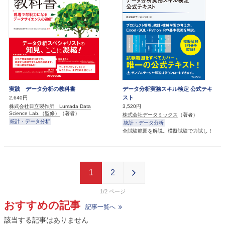
実践 データ分析の教科書
データ分析実務スキル検定 公式テキ
スト
2,640円
株式会社日立製作所 Lumada Data
3,520円
Science Lab.（監修）
（著者）
株式会社データミックス
（著者）
統計・データ分析
統計・データ分析
全試験範囲を解説。模擬試験で力試し！
1
2
1/2
おすすめの記事
記事一覧へ
該当する記事はありません