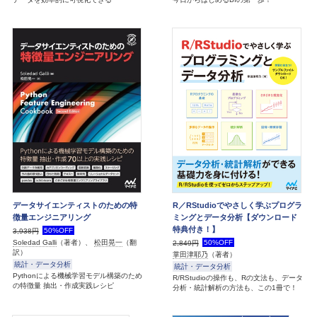
データサイエンティストのための特
R／RStudioでやさしく学ぶプログラ
徴量エンジニアリング
ミングとデータ分析【ダウンロード
特典付き！】
50%OFF
3,938円
50%OFF
Soledad Galli
（著者）、
松田晃一
（翻
2,849円
訳）
掌田津耶乃
（著者）
統計・データ分析
統計・データ分析
Pythonによる機械学習モデル構築のため
R/RStudioの操作も、Rの文法も、データ
の特徴量 抽出・作成実践レシピ
分析・統計解析の方法も、この1冊で！