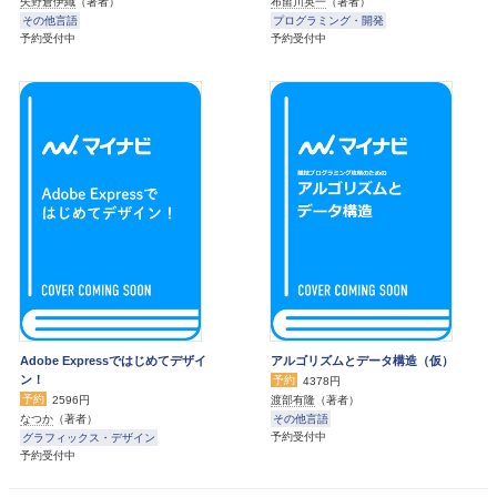
矢野倉伊織
（著者）
布留川英一
（著者）
その他言語
プログラミング・開発
予約受付中
予約受付中
Adobe Expressではじめてデザイ
アルゴリズムとデータ構造（仮）
ン！
予約
4378円
予約
渡部有隆
（著者）
2596円
その他言語
なつか
（著者）
予約受付中
グラフィックス・デザイン
予約受付中