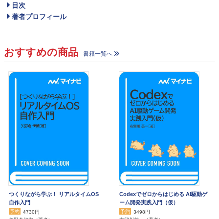
目次
著者プロフィール
おすすめの商品
書籍一覧へ
つくりながら学ぶ！ リアルタイムOS
Codexでゼロからはじめる AI駆動ゲ
自作入門
ーム開発実践入門（仮）
予約
予約
4730円
3498円