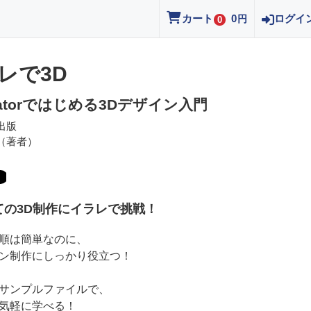
カート
0
ログイ
円
0
レで3D
stratorではじめる3Dデザイン入門
出版
（著者）
ての3D制作にイラレで挑戦！
順は簡単なのに、
ン制作にしっかり役立つ！
サンプルファイルで、
気軽に学べる！