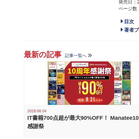
発売日：20
ページ数：
目次
著者プ
最新の記事
記事一覧へ
2026.08.04
IT書籍700点超が最大90%OFF！ Manatee1
感謝祭