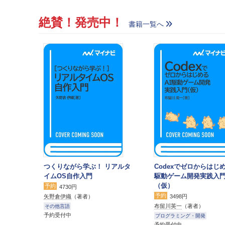
絶賛！発売中！
書籍一覧へ
つくりながら学ぶ！ リアルタ
Codexでゼロからはじめ
イムOS自作入門
駆動ゲーム開発実践入
（仮）
予約
4730円
予約
矢野倉伊織
（著者）
3498円
布留川英一
（著者）
その他言語
予約受付中
プログラミング・開発
予約受付中