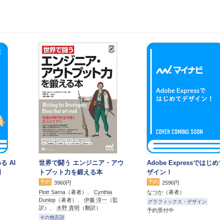
る AI
世界で闘う エンジニア・アウ
Adobe Expressではじ
門
トプット力を鍛える本
ザイン！
予約
予約
3960円
2596円
Piotr Sarna
（著者）、
Cynthia
なつか
（著者）
Dunlop
（著者）、
伊藤 淳一
（監
グラフィックス・デザイン
訳）、
水野 貴明
（翻訳）
予約受付中
その他言語