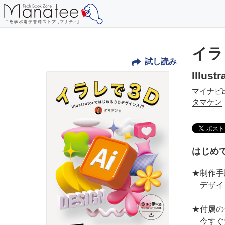
イラ
試し読み
Illu
マイナビ
タマケン
はじめ
★制作手
デザイ
★付属の
今すぐ