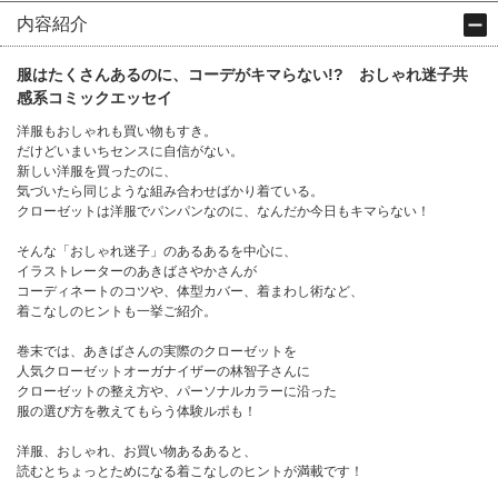
内容紹介
服はたくさんあるのに、コーデがキマらない!? おしゃれ迷子共
感系コミックエッセイ
洋服もおしゃれも買い物もすき。
だけどいまいちセンスに自信がない。
新しい洋服を買ったのに、
気づいたら同じような組み合わせばかり着ている。
クローゼットは洋服でパンパンなのに、なんだか今日もキマらない！
そんな「おしゃれ迷子」のあるあるを中心に、
イラストレーターのあきばさやかさんが
コーディネートのコツや、体型カバー、着まわし術など、
着こなしのヒントも一挙ご紹介。
巻末では、あきばさんの実際のクローゼットを
人気クローゼットオーガナイザーの林智子さんに
クローゼットの整え方や、パーソナルカラーに沿った
服の選び方を教えてもらう体験ルポも！
洋服、おしゃれ、お買い物あるあると、
読むとちょっとためになる着こなしのヒントが満載です！