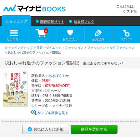
マイナビBOOKS
こんにちは、
ゲスト様
ショッピング
関連情報サイト
編集部ブログ
0
カテゴリー
カート
お気に入り
会員登録
ログイン
ショッピングトップ
>
美容・ダイエット・ファッション
>
ファッション
>
女性ファッション
> 脱おしゃれ迷子のファッション奮闘記
脱おしゃれ迷子のファッション奮闘記
服はあるのにキマらない！
著作者名：
あきばさやか
価格：
968円
電子版：
678円(30%OFF)
文庫判：144ページ
ISBN：978-4-8399-7985-0
発売日：2022年04月21日
シリーズ名：マイナビ文庫
サンプル画像を見る
お気に入りに追加
商品を選択する