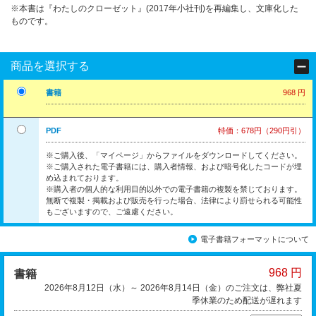
※本書は『わたしのクローゼット』(2017年小社刊)を再編集し、文庫化した
ものです。
商品を選択する
書籍
968 円
PDF
特価：678円（290円引）
※ご購入後、「マイページ」からファイルをダウンロードしてください。
※ご購入された電子書籍には、購入者情報、および暗号化したコードが埋
め込まれております。
※購入者の個人的な利用目的以外での電子書籍の複製を禁じております。
無断で複製・掲載および販売を行った場合、法律により罰せられる可能性
もございますので、ご遠慮ください。
電子書籍フォーマットについて
968 円
書籍
2026年8月12日（水）～ 2026年8月14日（金）のご注文は、弊社夏
季休業のため配送が遅れます