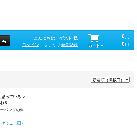
0
点
こんにちは、ゲスト 様
0
円
ログイン
、もしくは
会員登録
と思っているレ
わり
ーパンダの料
、
ゆうこ（画）