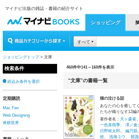
マイナビ出版の雑誌・書籍の紹介サイト
マイナビBOOKS
ショッピング
商品カテゴリーから探す
すべて
ショッピングトップ
> 文庫
460件中141～160件を表示
検索条件
“文庫”の書籍一覧
絞込み条件を選択
定期購読
猫の泣ける話
あなたの心を癒して
Mac Fan
たちが織りなす12編
Web Designing
著作者名：
天ヶ森雀
将棋世界
一色美雨季
、
澤ノ倉
日野裕太郎
、
編乃肌
裕
、
浅海ユウ
、
那識