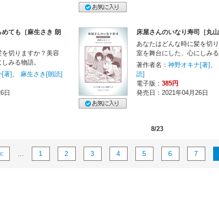
めても［麻生さき 朗
床屋さんのいなり寿司［丸山
あなたはどんな時に髪を切り
髪を切りますか？美容
室を舞台にした、心にしみる
にしみる物語。
著作者名：
神野オキナ[著]
、
[著]
、
麻生さき[朗読]
読]
電子版：
385円
26日
発売日：2021年04月26日
8/23
≪
1
2
3
4
5
6
7
…