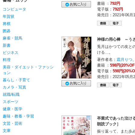
書籍・ムック
書籍 ：
792円
コンピュータ
電子版：
792円
発売日：2021年06月
年賀状
将棋
囲碁
麻雀・競馬
神様の用心棒 ～う
新書
兎月はかつての友と
ける…。
ビジネス
著作者名：
霜月りつ
料理
書籍 ：
598円(20%OF
美容・ダイエット・ファッシ
電子版：
598円(20%O
ョン
発売日：2021年05月
暮らし・子育て
カメラ・写真
就職/転職
スポーツ
健康・医学
趣味・教養・学習
卒業式であった泣ける
文芸・芸術
朗読ブック］
文庫
振り返って、また歩