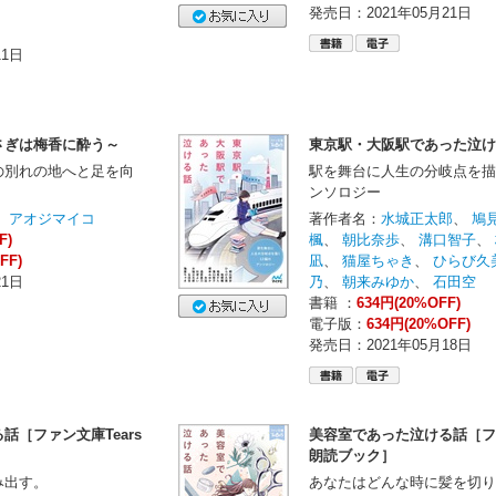
発売日：2021年05月21日
11日
さぎは梅香に酔う～
東京駅・大阪駅であった泣け
の別れの地へと足を向
駅を舞台に人生の分岐点を描
ンソロジー
、
アオジマイコ
著作者名：
水城正太郎
、
鳩
F)
楓
、
朝比奈歩
、
溝口智子
、
FF)
凪
、
猫屋ちゃき
、
ひらび久
21日
乃
、
朝来みゆか
、
石田空
書籍 ：
634円(20%OFF)
電子版：
634円(20%OFF)
発売日：2021年05月18日
話［ファン文庫Tears
美容室であった泣ける話［ファ
朗読ブック］
み出す。
あなたはどんな時に髪を切り