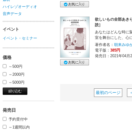
ハイレゾオーディオ
音声データ
欲しいもの全部あきら
読］
イベント
あなたはどんな時に
室を舞台にした、心
イベント・セミナー
著作者名：
朝来みゆか
電子版：
385円
発売日：2021年04月
価格
～500円
～2000円
～5000円
最初のページ
発売日
予約受付中
～1週間以内