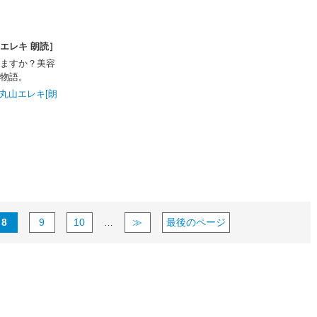
エレキ 朗読］
ますか？美容
物語。
丸山エレキ[朗
8
9
10
≫
最後のページ
…