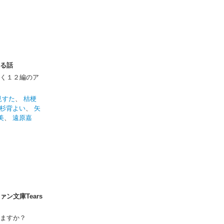
る話
く１２編のア
見すた
、
桔梗
杉背よい
、
矢
美
、
遠原嘉
ン文庫Tears
ますか？