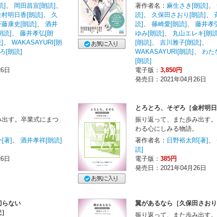
読]
、
岡田昌宜[朗読]
、
著作者名：
麻生さき[朗読]
、
金村明日香[朗読]
、
久
読]
、
久保田さおり[朗読]
、
斉藤康史[朗読]
、
酒井
読]
、
篠崎愛[朗読]
、
藤井孝弘
朗読]
、
藤井孝弘[朗
ゆみ[朗読]
、
丸山エレキ[朗読
]
、
WAKASAYURI[朗
[朗読]
、
吉川雅子[朗読]
、
[朗読]
WAKASAYURI[朗読]
、
わた
[朗読]
26日
電子版：
3,850円
発売日：2021年04月26日
］
とろとろ、そぞろ［金村明日
み出す。卒業式にまつ
振り返って、また歩み出す。
。
わる心にしみる物語。
[著]
、
酒井孝祥[朗読]
著作者名：
日野裕太郎[著]
、
読]
26日
電子版：
385円
発売日：2021年04月26日
切らない
翼があるなら［久保田さおり
読］
振り返って、また歩み出す。