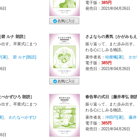
電子版：
385円
26日
発売日：2021年04月26日
碧 ルナ 朗読］
さよならの勇気［かがみもえ
み出す。卒業式にまつ
振り返って、また歩み出す。
。
わる心にしみる物語。
[著]
、
碧 ルナ[朗読]
著作者名：
桔梗楓[著]
、
かが
電子版：
385円
26日
発売日：2021年04月26日
べかずひろ 朗読］
春告草の式日［藤井孝弘 朗
み出す。卒業式にまつ
振り返って、また歩み出す。
。
わる心にしみる物語。
著]
、
わたなべかずひ
著作者名：
沖田円[著]
、
藤井
電子版：
385円
発売日：2021年04月26日
26日