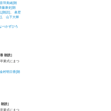
音羽美緒[朗
斉藤康史[朗
[朗読]
、
眞壁
]
、
山下大輝
なべかずひろ
香 朗読］
卒業式にまつ
金村明日香[朗
 朗読］
卒業式にまつ