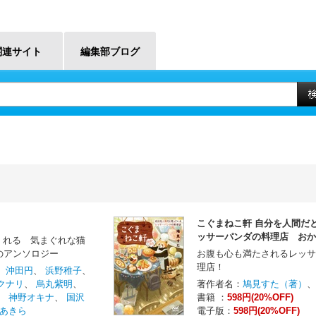
関連サイト
編集部ブログ
こぐまねこ軒 自分を人間だ
ッサーパンダの料理店 おか
くれる 気まぐれな猫
のアンソロジー
お腹も心も満たされるレッサ
理店！
、
沖田円
、
浜野稚子
、
クナリ
、
烏丸紫明
、
著作者名：
鳩見すた（著）
、
神野オキナ
、
国沢
書籍 ：
598円(20%OFF)
あきら
電子版：
598円(20%OFF)