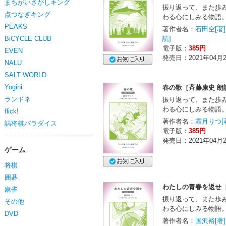
まちがいさがしキング
振り返って、また歩
点つなぎキング
わる心にしみる物語
PEAKS
著作者名：
石田空[著]
BiCYCLE CLUB
読]
電子版：
385円
EVEN
発売日：2021年04月
NALU
SALT WORLD
Yogini
春の歌［斉藤康史 朗
ランドネ
振り返って、また歩
わる心にしみる物語
flick!
著作者名：
霜月りつ[
詰将棋パラダイス
電子版：
385円
発売日：2021年04月
ゲーム
将棋
囲碁
わたしの青春を返せ［
麻雀
振り返って、また歩
その他
わる心にしみる物語
DVD
著作者名：
国沢裕[著]