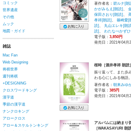
コミック
著作者名：
碧ルナ[朗
かがみもえ[朗読]
、
世界遺産
保田さおり[朗読]
、
その他
孝祥[朗読]
、
篠崎愛[
ムック
読]
、
丸山エレキ[朗読
地図・ガイド
読]
、
わたなべかずひろ
電子版：
3,850円
発売日：2021年04月
雑誌
Mac Fan
Web Designing
桜時［酒井孝祥 朗読
将棋世界
振り返って、また歩
週刊将棋
わる心にしみる物語
+DESIGNING
著作者名：
朝来みゆか
クロスワードキング
電子版：
385円
発売日：2021年04月
漢字道
季節の漢字道
ナンクロキング
アロークロス
アルバムには納まり
アロー＆スケルトンキング
［WAKASAYURI 朗