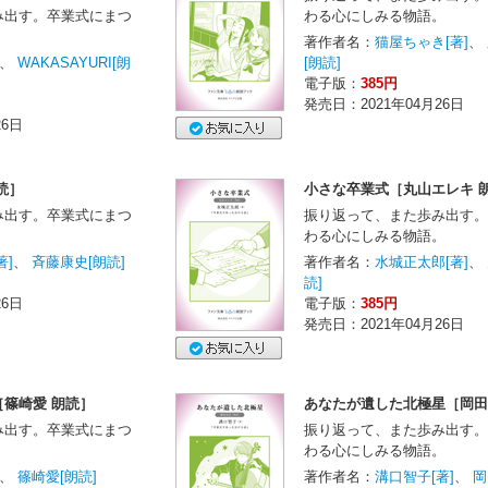
み出す。卒業式にまつ
わる心にしみる物語。
。
著作者名：
猫屋ちゃき[著]
、
、
WAKASAYURI[朗
[朗読]
電子版：
385円
発売日：2021年04月26日
26日
読］
小さな卒業式［丸山エレキ 
み出す。卒業式にまつ
振り返って、また歩み出す。
。
わる心にしみる物語。
著]
、
斉藤康史[朗読]
著作者名：
水城正太郎[著]
、
読]
26日
電子版：
385円
発売日：2021年04月26日
篠崎愛 朗読］
あなたが遺した北極星［岡田
み出す。卒業式にまつ
振り返って、また歩み出す。
。
わる心にしみる物語。
、
篠崎愛[朗読]
著作者名：
溝口智子[著]
、
岡