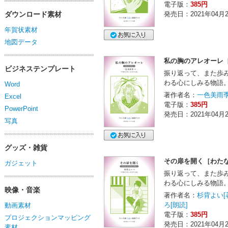
電子版：
385円
ダウンロード素材
発売日：2021年04月
年賀状素材
地図データ
私の胸のアレオーレ［
ビジネステンプレート
振り返って、また歩
わる心にしみる物語
Word
著作者名：
一色美雨季
Excel
電子版：
385円
PowerPoint
発売日：2021年04月
写真
グッズ・雑貨
その扉を開く［わたな
ガジェット
振り返って、また歩
わる心にしみる物語
映像・音楽
著作者名：
杉背よい[
ろ[朗読]
動画素材
電子版：
385円
プロジェクションマッピング
発売日：2021年04月
素材