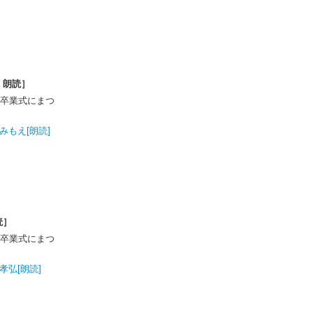
 朗読］
卒業式にまつ
みもえ[朗読]
読］
卒業式にまつ
孝弘[朗読]