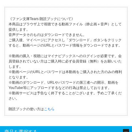
《ファン文庫Tears 朗読ブックについて》
本商品はブラウザ上で視聴できる動画ファイル（静止画＋音声）として
提供します。
音声データそのものはダウンロードできません。
ご購入後、マイページにアクセスし「ダウンロード」ボタンをクリック
すると、動画ページのURLとパスワード情報をダウンロードできます。
※動画の購入・視聴にはマイナビブックスへのログインが必要です。会
員登録されていない方はご購入時に必ず会員登録（無料）をお願いいた
します。
※動画ページのURLとパスワードは本動画をご購入された方のみの権利
となります。
※動画のダウンロード、URLやパスワードの第三者への開示、動画を
YouTube等にアップロードするなどの行為は禁止しております。
※動画サービスは予告なく終了することがございます。予めご了承くだ
さい。
朗読ブックの使い方は
こちら
商品を選択する