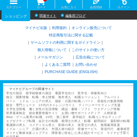
カテゴリー
カート
お気に入り
会員登録
ログイン
関連サイト
編集部ブログ
ショッピング
マイナビ出版
利用規約
オンライン販売について
特定商取引法に関する記載
ゲームソフトの利用に関するガイドライン
｜
個人情報について
このサイトの使い方
メールマガジン
広告出稿について
よくあるご質問
お問い合わせ
PURCHASE GUIDE (ENGLISH)
マイナビグループの関連サイト
学生の就活
留学経験者の就活
看護学生向け
医学生・研修医向け
独立・開業情報
転職・求人情報
海外求人
転職エージェント
アルバイト
パート
ミドル・シニアの求人
福祉・介護の転職／パート
高校生の進路情報
総合・専門ニュース
10代のチャレンジサイト
ティーンマーケティング支援
大学生活情報
働く女性の生活情報
雑誌・書籍・ソフト
ウエディング情報
世界遺産検定
総合農業情報サイト
お買い物サポートメディア
人材派遣
Web・ゲーム業界の転職
20代・第二新卒
新卒紹介
転職コンサルティング
エグゼクティブ転職
会計士の転職
税理士の求人・転職
顧問紹介
薬剤師の転職
看護師の求人
コメディカル求人
医師の求人
保育士の求人
無期雇用派遣
ミドル・シニア
介護の求人
外国人材の紹介
研修サービス
発送代行
健康経営
マイナビ農林水産ジョブアス
障害者に特化した求人紹介サービス
マイナビ子育て
社宅手配