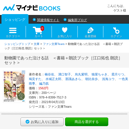
マイナビBOOKS
こんにちは、
ゲスト様
ショッピング
関連情報サイト
編集部ブログ
0
カテゴリー
カート
お気に入り
会員登録
ログイン
ショッピングトップ
>
文庫
>
ファン文庫Tears
> 動物園であった泣ける話 ＜書籍＋朗読ブ
ック［江口拓也 朗読］セット＞
動物園であった泣ける話 ＜書籍＋朗読ブック［江口拓也 朗読］
セット＞
著作者名：
楠谷佑
、
溝口智子
、
烏丸紫明
、
猫屋ちゃき
、
霜月りつ
、
鳩見すた
、
水城正太郎
、
那識あきら
、
朝比奈歩
、
浅海ユウ
、
一色美
雨季
、
編乃肌
価格：
1562円
文庫判：200ページ
ISBN：978-4-8399-7517-3
発売日：2021年04月13日
シリーズ名：ファン文庫Tears
お気に入りに追加
商品を選択する