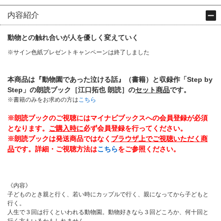
内容紹介
動物との触れ合いが人を優しく変えていく
※サイン色紙プレゼントキャンペーンは終了しました
本商品は『動物園であった泣ける話』（書籍）と収録作「Step by
Step」の朗読ブック［江口拓也 朗読］の
セット商品
です。
※書籍のみをお求めの方は
こちら
※朗読ブックのご視聴にはマイナビブックスへの会員登録が必須
となります。
ご購入時に
必ず会員登録を行ってください。
※朗読ブックは発送商品ではなく
ブラウザ上でご視聴いただく商
品
です。詳細・ご視聴方法は
こちら
をご参照ください。
《内容》
子どものとき親と行く、若い時にカップルで行く、親になってから子どもと
行く。
人生で３回は行くといわれる動物園。動物好きなら３回どころか、何十回と