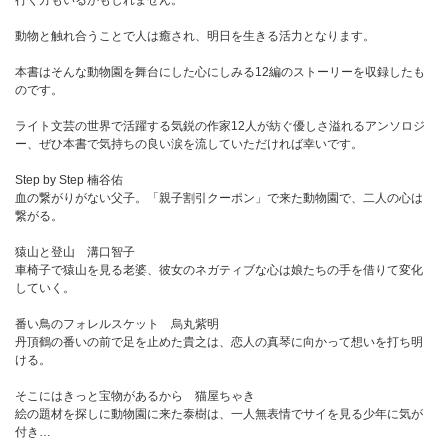
行く方もいるかもしれません。
動物と触れ合うことで人は癒され、明日を生きる活力となります。
本書はそんな動物園を舞台にした心にしみる12編のストーリーを収録したも
のです。
ライト文芸の世界で活躍する気鋭の作家12人が紡ぐ優しさ溢れるアンソロジ
ー、ぜひ本書で気持ちの良い涙を流していただければ幸いです。
Step by Step 楠谷佑
血の繋がりがない父子。「親子割引クーポン」で来た動物園で、二人の心は
繋がる。
猿山と登山 溝口智子
車椅子で猿山を見る老婆、彼女のネガティブな心は娘たちの手を借りて変化
していく。
番い鳥のフォレルスケット 烏丸紫明
丹頂鶴の番いの前で足を止めた貴之は、恋人の真琴に向かって想いを打ち明
ける。
そこにはきっと宝物があるから 猫屋ちゃき
絵の題材を探しに動物園に来た泰樹は、一人無表情でサイを見る少年に気が
付き…