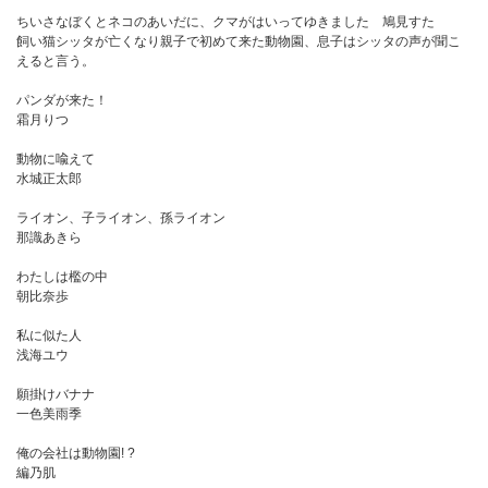
ちいさなぼくとネコのあいだに、クマがはいってゆきました 鳩見すた
飼い猫シッタが亡くなり親子で初めて来た動物園、息子はシッタの声が聞こ
えると言う。
パンダが来た！
霜月りつ
動物に喩えて
水城正太郎
ライオン、子ライオン、孫ライオン
那識あきら
わたしは檻の中
朝比奈歩
私に似た人
浅海ユウ
願掛けバナナ
一色美雨季
俺の会社は動物園! ?
編乃肌