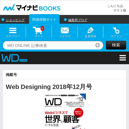
マイナビBOOKS
こんにちは、
ゲスト様
関連情報サイト
ショッピング
編集部ブログ
0
カテゴリー
カート
メルマガ
会員登録
ログイン
検索
リセット
掲載号
Web Designing 2018年12月号