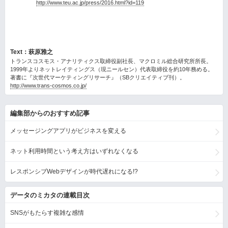
http://www.teu.ac.jp/press/2016.html?id=119
Text：萩原雅之
トランスコスモス・アナリティクス取締役副社長、マクロミル総合研究所所長。
1999年よりネットレイティングス（現ニールセン）代表取締役を約10年務める。
著書に『次世代マーケティングリサーチ』（SBクリエイティブ刊）。
http://www.trans-cosmos.co.jp/
編集部からのおすすめ記事
メッセージングアプリがビジネスを変える
ネット利用時間という考え方はいずれなくなる
レスポンシブWebデザインが時代遅れになる!?
データのミカタの連載目次
SNSがもたらす複雑な感情