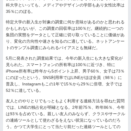
科大学といっても、メディアやデザインの学部もあり女性比率は
35％にのぼる。
特定大学の新入生が対象の調査に何か意味があるのかと思われる
かもしれないが、この調査の回収率は100％だ。継続的に一つの
集団の実態をデータとして正確に切り取っていることに価値があ
り、変化の方向性や速さを知るのに適している。ネットアンケー
トのサンプル調査にみられるバイアスとも無縁だ。
5月に発表された調査結果では、今年の新入生にも大きな変化が
見られた。スマートフォンの所有率は100％に近づき、特に
iPhone所有率は昨年から5ポイント上昇、男子60％、女子は73％
にのぼったという。SNS利用率ではLINEがほぼ全員（98％）に
普及し、Instagramもこの1年で15％から29％に倍増、女子では
52％に達している。
友人とのやりとりでもっともよく利用する連絡方法を尋ねた質問
では、LINEの独占化が明確となる。2年前75％、昨年86％、今年
は93％を占めている。親しい友人のみならず、クラスやサークル
の連絡ツールとして使わざるをえない状況になっているのだろ
う。かつて大学生にとって当たり前だった連絡ツールとしての