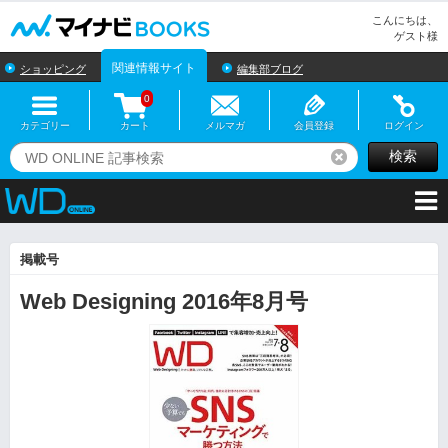
マイナビBOOKS
こんにちは、
ゲスト様
関連情報サイト
ショッピング
編集部ブログ
0
カテゴリー
カート
メルマガ
会員登録
ログイン
検索
リセット
掲載号
Web Designing 2016年8月号