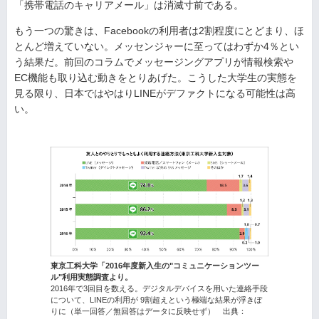
「携帯電話のキャリアメール」は消滅寸前である。
もう一つの驚きは、Facebookの利用者は2割程度にとどまり、ほ
とんど増えていない。メッセンジャーに至ってはわずか4％とい
う結果だ。前回のコラムでメッセージングアプリが情報検索や
EC機能も取り込む動きをとりあげた。こうした大学生の実態を
見る限り、日本ではやはりLINEがデファクトになる可能性は高
い。
東京工科大学「2016年度新入生の"コミュニケーションツー
ル"利用実態調査より。
2016年で3回目を数える。デジタルデバイスを用いた連絡手段
について、LINEの利用が 9割超えという極端な結果が浮きぼ
りに（単一回答／無回答はデータに反映せず） 出典：