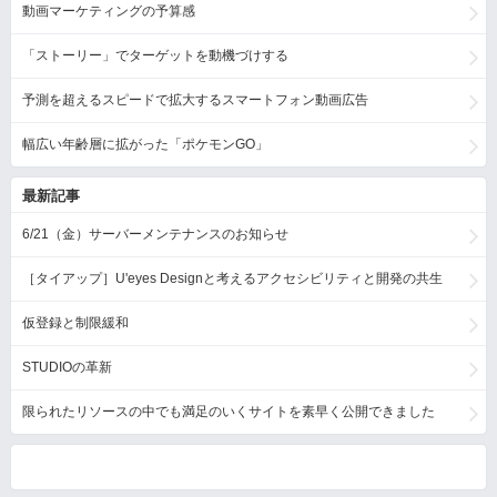
動画マーケティングの予算感
「ストーリー」でターゲットを動機づけする
予測を超えるスピードで拡大するスマートフォン動画広告
幅広い年齢層に拡がった「ポケモンGO」
最新記事
6/21（金）サーバーメンテナンスのお知らせ
［タイアップ］U'eyes Designと考えるアクセシビリティと開発の共生
仮登録と制限緩和
STUDIOの革新
限られたリソースの中でも満足のいくサイトを素早く公開できました