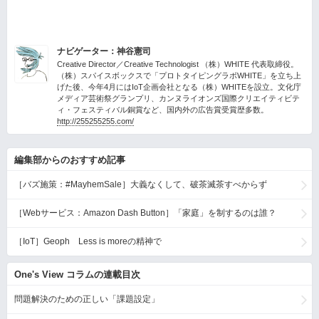
ナビゲーター：神谷憲司
Creative Director／Creative Technologist （株）WHITE 代表取締役。
（株）スパイスボックスで「プロトタイピングラボWHITE」を立ち上
げた後、今年4月にはIoT企画会社となる（株）WHITEを設立。文化庁
メディア芸術祭グランプリ、カンヌライオンズ国際クリエイティビテ
ィ・フェスティバル銅賞など、国内外の広告賞受賞歴多数。
http://255255255.com/
編集部からのおすすめ記事
［バズ施策：#MayhemSale］大義なくして、破茶滅茶すべからず
［Webサービス：Amazon Dash Button］「家庭」を制するのは誰？
［IoT］Geoph Less is moreの精神で
One's View コラムの連載目次
問題解決のための正しい「課題設定」