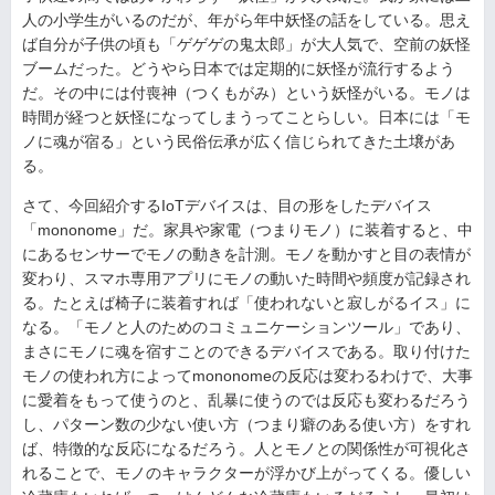
人の小学生がいるのだが、年がら年中妖怪の話をしている。思え
ば自分が子供の頃も「ゲゲゲの鬼太郎」が大人気で、空前の妖怪
ブームだった。どうやら日本では定期的に妖怪が流行するよう
だ。その中には付喪神（つくもがみ）という妖怪がいる。モノは
時間が経つと妖怪になってしまうってことらしい。日本には「モ
ノに魂が宿る」という民俗伝承が広く信じられてきた土壌があ
る。
さて、今回紹介するIoTデバイスは、目の形をしたデバイス
「mononome」だ。家具や家電（つまりモノ）に装着すると、中
にあるセンサーでモノの動きを計測。モノを動かすと目の表情が
変わり、スマホ専用アプリにモノの動いた時間や頻度が記録され
る。たとえば椅子に装着すれば「使われないと寂しがるイス」に
なる。「モノと人のためのコミュニケーションツール」であり、
まさにモノに魂を宿すことのできるデバイスである。取り付けた
モノの使われ方によってmononomeの反応は変わるわけで、大事
に愛着をもって使うのと、乱暴に使うのでは反応も変わるだろう
し、パターン数の少ない使い方（つまり癖のある使い方）をすれ
ば、特徴的な反応になるだろう。人とモノとの関係性が可視化さ
れることで、モノのキャラクターが浮かび上がってくる。優しい