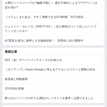
人間のソースコート?か?編集可能に！ 遺伝子操作による“テ?サ?イン”は
是か否か?
［コラム］まだある、今すぐ体験できるIoT●特集「IoTの現在」
ジェイミー・カレイロ（PARTY NY）｜芸人根性がつくり出したハイブ
リッドモンスター
IoT普及を強力に後押しする無線技術！ 実用化に向け開発中
最新記事
6/21（金）サーバーメンテナンスのお知らせ
［タイアップ］U'eyes Designと考えるアクセシビリティと開発の共生
仮登録と制限緩和
STUDIOの革新
限られたリソースの中でも満足のいくサイトを素早く公開できました