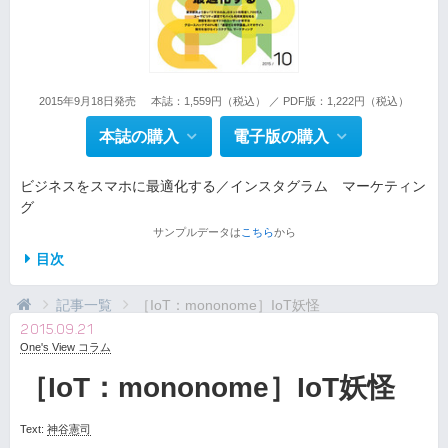
2015年9月18日発売
本誌：1,559円（税込） ／ PDF版：1,222円（税込）
本誌の購入
電子版の購入
ビジネスをスマホに最適化する／インスタグラム マーケティン
グ
サンプルデータは
こちら
から
目次
記事一覧
［IoT：mononome］IoT妖怪
2015.09.21
One's View コラム
［IoT：mononome］IoT妖怪
Text:
神谷憲司