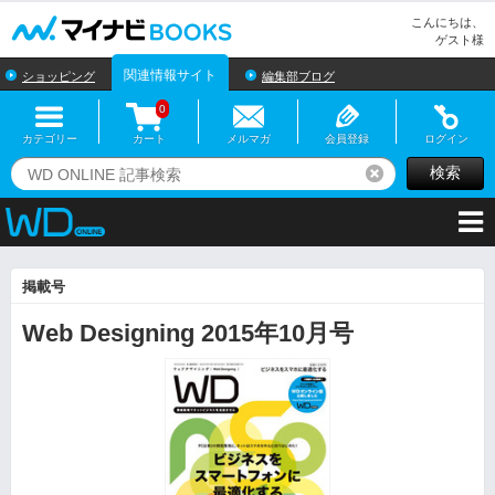
マイナビBOOKS
こんにちは、
ゲスト様
関連情報サイト
ショッピング
編集部ブログ
0
カテゴリー
カート
メルマガ
会員登録
ログイン
検索
リセット
掲載号
Web Designing 2015年10月号