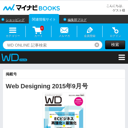
マイナビBOOKS
こんにちは、
ゲスト様
関連情報サイト
ショッピング
編集部ブログ
0
カテゴリー
カート
メルマガ
会員登録
ログイン
検索
リセット
掲載号
Web Designing 2015年9月号