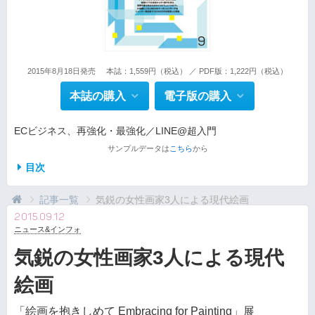
2015年8月18日発売
本誌：1,559円（税込） ／ PDF版：1,222円（税込）
本誌の購入
電子版の購入
ECビジネス、再強化・最強化／LINE@超入門
サンプルデータは
こちら
から
目次
記事一覧
気鋭の女性画家3人による現代絵画
2015.09.12
ニュース&インフォ
気鋭の女性画家3人による現代
絵画
「絵画を抱きしめて Embracing for Painting」展