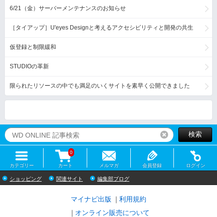
6/21（金）サーバーメンテナンスのお知らせ
［タイアップ］U'eyes Designと考えるアクセシビリティと開発の共生
仮登録と制限緩和
STUDIOの革新
限られたリソースの中でも満足のいくサイトを素早く公開できました
検索
リセット
0
カテゴリー
カート
メルマガ
会員登録
ログイン
ショッピング
関連サイト
編集部ブログ
マイナビ出版
利用規約
オンライン販売について