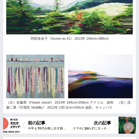
阿部未奈子《Scene no.41》 2013年 194cm×388cm
（左）佐藤翠《Flower closet》 2014年 194cm×259cm アクリル、綿布 （右）流
麻二果《可視性 Visibility》 2012年 130.3cm×194cm 油彩、キャンバス
前の記事
次の記事