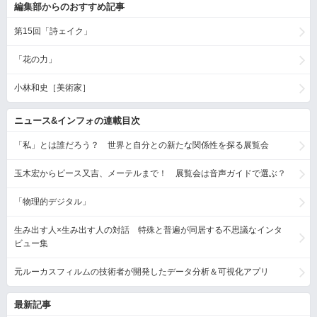
編集部からのおすすめ記事
第15回「詩ェイク」
「花の力」
小林和史［美術家］
ニュース&インフォの連載目次
「私」とは誰だろう？ 世界と自分との新たな関係性を探る展覧会
玉木宏からピース又吉、メーテルまで！ 展覧会は音声ガイドで選ぶ？
「物理的デジタル」
生み出す人×生み出す人の対話 特殊と普遍が同居する不思議なインタ
ビュー集
元ルーカスフィルムの技術者が開発したデータ分析＆可視化アプリ
最新記事