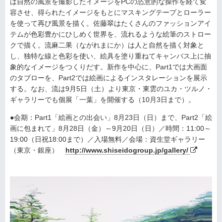
は自然の風景を撮影したイメージをPCの恣意的な操作を経て変
容させ、得られたイメージをもとにマスキングテープとローラー
を使って再び風景を描く。佐藤翠はたくさんのファッションアイ
テムが色彩豊かにひしめく世界を、流れるような絵筆のストロー
クで描く。流麻二果（ながれまにか）は人と自然を描く対象と
し、独特な線と色彩を使い、絵具を塗り重ねてキャンバス上に抽
象的なイメージをつくりだす。新作を中心に、Part1では大画面
のタブローを、Part2では絵画によるインスタレーションを展示
する。なお、流は9月5日（土）より東京・東雲のユカ・ツルノ・
ギャラリーでも個展「一葉」を開催する（10月3日まで）。
●会期：Part1「絵画との出会い」8月23日（日）まで、Part2「絵
画に包まれて」8月28日（金）～9月20日（日）／時間：11:00～
19:00（日祝18:00まで）／入場無料／会場：資生堂ギャラリー
（東京・銀座）
http://www.shiseidogroup.jp/gallery/