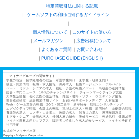
特定商取引法に関する記載
ゲームソフトの利用に関するガイドライン
｜
個人情報について
このサイトの使い方
メールマガジン
広告出稿について
よくあるご質問
お問い合わせ
PURCHASE GUIDE (ENGLISH)
マイナビグループの関連サイト
学生の就活
留学経験者の就活
看護学生向け
医学生・研修医向け
独立・開業情報
転職・求人情報
海外求人
転職エージェント
アルバイト
パート
ミドル・シニアの求人
福祉・介護の転職／パート
高校生の進路情報
総合・専門ニュース
10代のチャレンジサイト
ティーンマーケティング支援
大学生活情報
働く女性の生活情報
雑誌・書籍・ソフト
ウエディング情報
世界遺産検定
総合農業情報サイト
お買い物サポートメディア
人材派遣
Web・ゲーム業界の転職
20代・第二新卒
新卒紹介
転職コンサルティング
エグゼクティブ転職
会計士の転職
税理士の求人・転職
顧問紹介
薬剤師の転職
看護師の求人
コメディカル求人
医師の求人
保育士の求人
無期雇用派遣
ミドル・シニア
介護の求人
外国人材の紹介
研修サービス
発送代行
健康経営
マイナビ農林水産ジョブアス
障害者に特化した求人紹介サービス
マイナビ子育て
社宅手配
株式会社マイナビ出版
Copyright © Mynavi Corporation