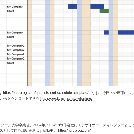
は
https://torublog.com/spreadsheet-schedule-template/
。なお、今回の企画用にス
INEからダウンロードできる
https://book.mynavi.jp/wdonline/
クター。大学卒業後、2004年よりWeb制作会社にてデザイナー・ディレクターとし
ンスとして国や場所を選ばず活動中。
https://torublog.com/