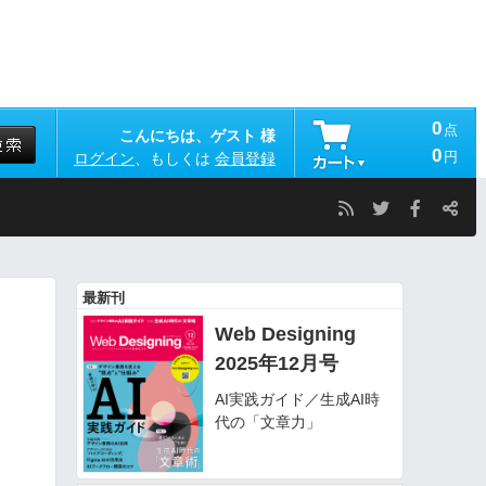
0
点
こんにちは、ゲスト 様
0
円
ログイン
、もしくは
会員登録
最新刊
Web Designing
2025年12月号
AI実践ガイド／生成AI時
代の「文章力」