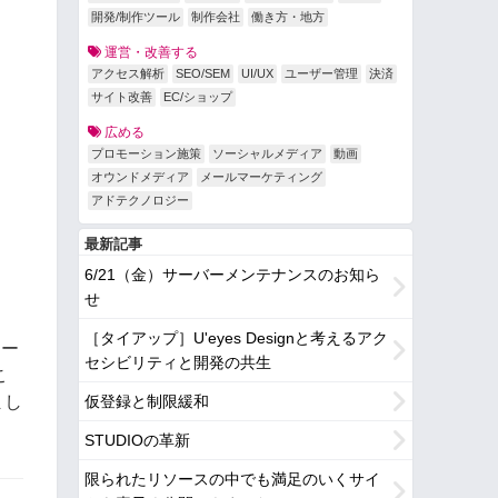
開発/制作ツール
制作会社
働き方・地方
運営・改善する
アクセス解析
SEO/SEM
UI/UX
ユーザー管理
決済
サイト改善
EC/ショップ
広める
プロモーション施策
ソーシャルメディア
動画
オウンドメディア
メールマーケティング
アドテクノロジー
最新記事
6/21（金）サーバーメンテナンスのお知ら
せ
［タイアップ］U'eyes Designと考えるアク
ケー
セシビリティと開発の共生
こ
まし
仮登録と制限緩和
STUDIOの革新
限られたリソースの中でも満足のいくサイ