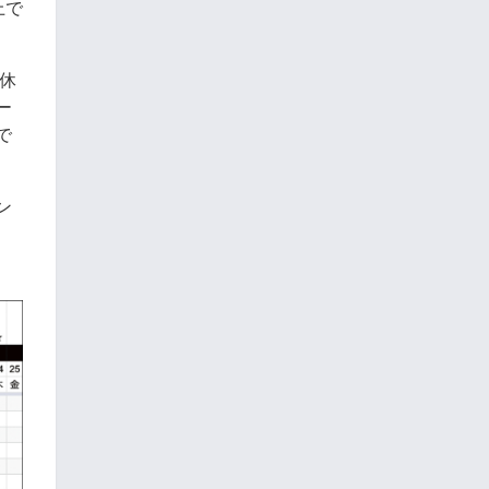
上で
休
ー
で
ン