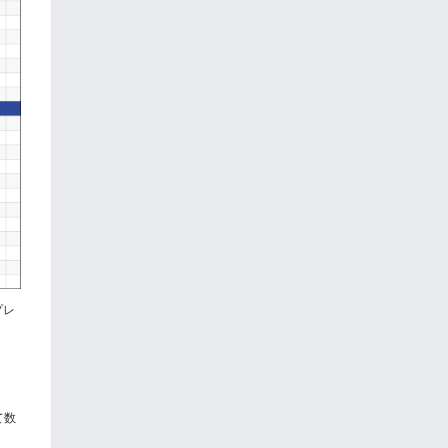
プレ
て数