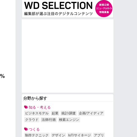
分野から探す
知る・考える
ビジネスモデル
起業
統計/調査
企画/アイディア
クラウド
法律/行政
検索エンジン
つくる
制作テクニック
デザイン
IoT/サイネージ
アプリ