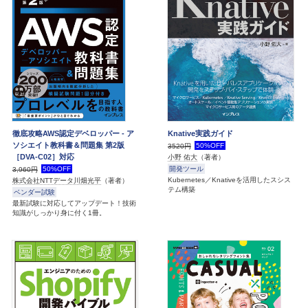
徹底攻略AWS認定デベロッパー - ア
Knative実践ガイド
ソシエイト教科書＆問題集 第2版
50%OFF
3520円
［DVA-C02］対応
小野 佑大
（著者）
50%OFF
開発ツール
3,960円
Kubernetes／Knativeを活用したスシス
株式会社NTTデータ川畑光平
（著者）
テム構築
ベンダー試験
最新試験に対応してアップデート！技術
知識がしっかり身に付く1冊。