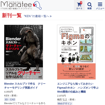
0
新刊一覧
"KEN "の書籍一覧へ
Blender スカルプトで作る クリー
エンジニアなら知っておきたい
チャーモデリング実践ガイド
Figmaのキホン ハンズオンで学ぶ
Web開発の仕組みと機能
4,950円
KEN
（著者）
2,970円
3D・CAD
梅田 弘之
（著者）
Blenderでリアルなクリーチャーを作ろ
Webデザイン