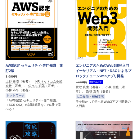
AWS認定 セキュリティ-専門知識 改
エンジニアのためのWeb3開発入門
訂2版
イーサリアム・NFT・DAOによるブ
ロックチェーンWebアプリ開発
3,999円
上野 史瑛
（著者）、
NRIネットコム株式
50%OFF
3,300円
会社
（著者）、
佐々木 拓郎
（著者）、
愛敬 真生
（著者）、
小泉 信也
（著
小林 恭平
（著者）
者）、
染谷 直希
（著者）
ネットワーク
人工知能・機械学習
「AWS認定 セキュリティ- 専門知識」
手を動かして学べるWeb3アプリ開発の
（SCS-C02）の試験範囲をこの1冊で学
入門書
べる！