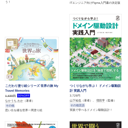
う！
ITエンジニア向けFigma入門書の決定版
こだわり塗り絵シリーズ 世界の旅 My
つくりながら学ぶ！ ドメイン駆動設
Travel Memories
計 実践入門
50%OFF
3,729円
1,430円
山下祐也
（著者）、
増田亨
（監修）
なかうち わか
（著者）
その他言語
その他
実践で学べるドメイン駆動設計！
思い出を綴る世界一周塗り絵