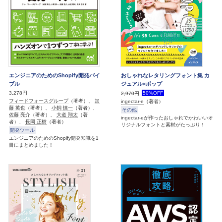
エンジニアのためのShopify開発バイ
おしゃれなレタリングフォント集 カ
ブル
ジュアル×ポップ
3,278円
50%OFF
2,970円
フィードフォースグループ
（著者）、
加
ingectar-e
（著者）
藤 英也
（著者）、
小飼 慎一
（著者）、
その他
佐藤 亮介
（著者）、
大道 翔太
（著
ingectar-eが作ったおしゃれでかわいいオ
者）、
長岡 正樹
（著者）
リジナルフォントと素材がたっぷり！
開発ツール
エンジニアのためのShopify開発知識を1
冊にまとめました！