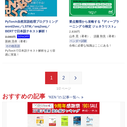
PyTorch自然言語処理プログラミング
要点整理から攻略する『ディープラ
word2vec／LSTM／seq2seq／
ーニング G検定 ジェネラリスト』
BERTで日本語テキスト解析！
2,838円
山本 晃
（著者）、
須藤 秋良
（著者）
50%OFF
3,080円
ベンダー試験
新納 浩幸
（著者）
合格に必要な知識はここにある！
その他言語
PyTorchで日本語テキスト解析をより容
易に実装！
1
2
1/2
おすすめの記事
"KEN "の 記事一覧へ