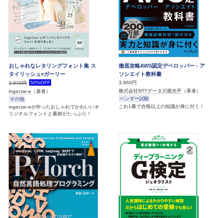
おしゃれなレタリングフォント集 ス
徹底攻略AWS認定デベロッパー - ア
タイリッシュ×ガーリー
ソシエイト教科書
50%OFF
3,960円
2,970円
株式会社NTTデータ川畑光平
（著者）
ingectar-e
（著者）
ベンダー試験
その他
これ1冊で合格以上の知識が身に付く！
ingectar-eが作ったおしゃれでかわいいオ
リジナルフォントと素材がたっぷり！