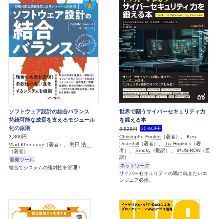
ソフトウェア設計の結合バランス
世界で闘うサイバーセキュリティ力
持続可能な成長を支えるモジュール
を鍛える本
化の原則
30%OFF
3,828円
3,300円
Christophe Foulon
（著者）、
Ken
Underhill
（著者）、
Tia Hopkins
（著
Vlad Khononov
（著者）、
島田 浩二
者）、
Smoky
（翻訳）、
IPUSIRON
（監
（著者）
訳）
開発ツール
ネットワーク
結合でシステムの複雑性を管理！
サイバーセキュリティの職に就きたいエ
ンジニア必携。