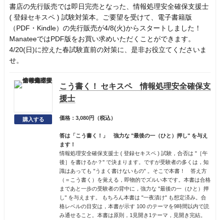
書店の先行販売では即日完売となった、情報処理安全確保支援士
( 登録セキスペ ) 試験対策本。ご要望を受けて、電子書籍版
（PDF・Kindle）の先行販売が4/8(火)からスタートしました！
ManateeではPDF版をお買い求めいただくことができます。
4/20(日)に控えた春試験直前の対策に、是非お役立てくださいま
せ。
こう書く！ セキスペ 情報処理安全確保支
援士
価格：3,080円（税込）
答は「こう書く！」 強力な "最後の一（ひと）押し" を与え
ます！
情報処理安全確保支援士 ( 登録セキスペ ) 試験，合否は "［午
後］を書けるか？" で決まります。ですが受験者の多くは，知
識はあっても "うまく書けないもの" 。そこで本書！ 答え方
（＝こう書く）を覚える，即物的でズルい本です。本書は合格
まであと一歩の受験者の背中に，強力な "最後の一（ひと）押
し" を与えます。 もちろん本書は "一夜漬け" も想定済み。合
格レベルの目安は，本書が示す 100 のテーマを9時間以内で読
み通せること。本書は原則，1見開き1テーマ，見開き完結。