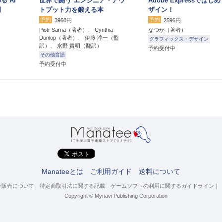
る AI
世界で闘う エンジニア・アウ
Adobe Expressではじ
門
トプット力を鍛える本
ザイン！
予約
予約
3960円
2596円
Piotr Sarna
（著者）、
Cynthia
なつか
（著者）
Dunlop
（著者）、
伊藤 淳一
（監
グラフィックス・デザイン
訳）、
水野 貴明
（翻訳）
予約受付中
その他言語
予約受付中
Manateeとは
ご利用ガイド
送料について
ン販売について
特定商取引法に関する記載
ゲームソフトの利用に関するガイドライン
｜
Copyright © Mynavi Publishing Corporation