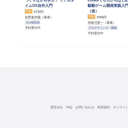
つくりながら学ぶ！ リアルタ
Codexでゼロからはじめ
イムOS自作入門
駆動ゲーム開発実践入
（仮）
予約
4730円
予約
矢野倉伊織
（著者）
3498円
布留川英一
（著者）
その他言語
予約受付中
プログラミング・開発
予約受付中
運営会社
FAQ
お問い合わせ
利用規約
オンライ