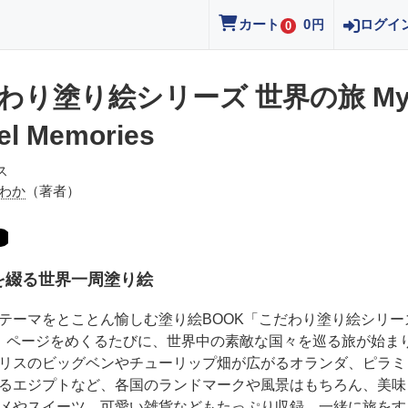
カート
0
ログイ
円
0
わり塗り絵シリーズ 世界の旅 M
el Memories
ス
 わか
（著者）
を綴る世界一周塗り絵
テーマをとことん愉しむ塗り絵BOOK「こだわり塗り絵シリー
。ページをめくるたびに、世界中の素敵な国々を巡る旅が始ま
リスのビッグベンやチューリップ畑が広がるオランダ、ピラミ
るエジプトなど、各国のランドマークや風景はもちろん、美味
メやスイーツ、可愛い雑貨などもたっぷり収録。一緒に旅をす