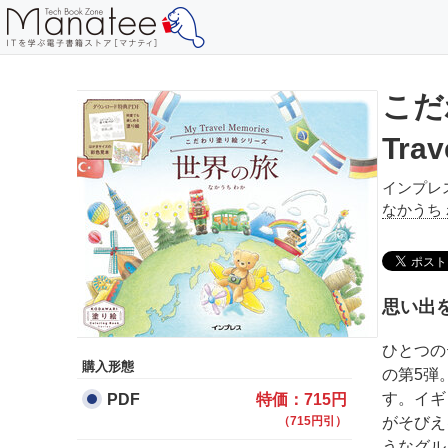
こだ
Trav
インプレ
なかうち
思い出
ひとつの
購入形態
の第5弾
す。イギ
PDF
特価：715円
（715円引）
がそびえ
うなグル