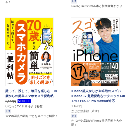
IoT
る！
PixelとGeminiの基本と新機能丸わかり
撮って、残して、毎日を楽しむ 70
iPhone芸人かじがや卓哉のスゴい
歳からの簡単スマホカメラ便利帖
iPhone 17 超絶便利なテクニック140
17/17 Pro/17 Pro Max/Air対応
50%OFF
1,760円
1,628円
いなわくTV 川島玲子
（著者）
かじがや卓哉
（著者）
IoT
スマホ写真の困りごとをスパッと解決！
IoT
かじがや卓哉のiPhone超活用術を大公
開！