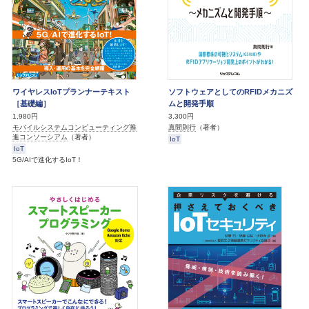
ワイヤレスIoTプランナーテキスト
ソフトウェアとしてのRFIDメカニズ
［基礎編］
ムと開発手順
1,980円
3,300円
モバイルシステムコンピューティング推
真間則行
（著者）
進コンソーシアム
（著者）
IoT
IoT
5G/AIで進化するIoT！