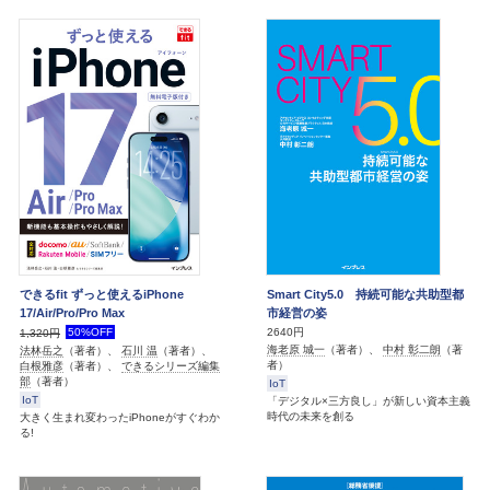
できるfit ずっと使えるiPhone
Smart City5.0 持続可能な共助型都
17/Air/Pro/Pro Max
市経営の姿
50%OFF
2640円
1,320円
海老原 城一
（著者）、
中村 彰二朗
（著
法林岳之
（著者）、
石川 温
（著者）、
者）
白根雅彦
（著者）、
できるシリーズ編集
部
（著者）
IoT
IoT
「デジタル×三方良し」が新しい資本主義
時代の未来を創る
大きく生まれ変わったiPhoneがすぐわか
る!