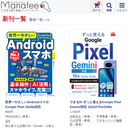
0
新刊一覧
書籍一覧へ
世界一やさしいAndroidスマホ
できるfit ずっと使えるGoogle Pixel
Google Pixel 10a/9a対応
Gemini対応 10a/10 Pro/10/9a
880円
1,760円
TEKIKAKU
（著者）
法林岳之
（著者）、
平澤寿康
（著者）、
小山安博
（著者）、
できるシリーズ編集
IoT
部
（著者）
初心者でも話題のAI「Gemini」が使え