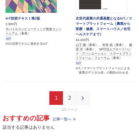
IoT技術テキスト第2版
次世代産業の共通基盤となるIoT／ス
マートプラットフォーム［農業から
2,860円
医療・健康、スマートハウス／在宅
モバイルコンピューティング推進コンソ
ーシアム
（著者）
ヘルスケアまで］
IoT
44,000円
AIの活用でさらに進化するIoT
山下 徹
（著者）、
村井 純
（著者）、
藤
原 洋
（著者）、
NPO法人ブロードバン
ド・アソシエーション スマートプラッ
トフォーム・フォーラム
（著者）
IoT
IoT／スマートプラットフォームによる
「産業のデジタル化」の動向がわかる
1
2
1/2
おすすめの記事
記事一覧へ
該当する記事はありません