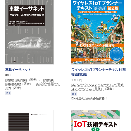
車載イーサネット
ワイヤレスIoTプランナーテキスト[基
礎編]第2版
8800
Kirsten Matheus
（著者）、
Thomas
1,980円
Konigseder
（著者）、
株式会社東陽テク
MCPCモバイルコンピューティング推進
ニカ
（著者）
コンソーシアム（監修）
（著者）
IoT
IoT
DX推進のための必須資格！