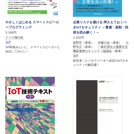
やさしくはじめる スマートスピーカ
企業リスクを避ける 押さえておくべ
ープログラミング
きIoTセキュリティ ～脅威・規制・技
術を読み解く！～
3,168円
クジラ飛行机
2,200円
IoT
荻野司
（著者）、
伊藤公祐
（著者）、
小
野寺正
（著者）、
一般社団法人重要生活
SF映画みたいに、スマートスピーカーと
機器連携セキュリティ協議会
（著者）
会話してみたい！
IoT
経営者／ビジネスリーダー必読のIoTセキ
ュリティの解説書！