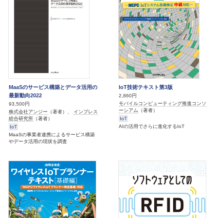
MaaSのサービス構築とデータ活用の
IoT技術テキスト第3版
最新動向2022
2,860円
モバイルコンピューティング推進コンソ
93,500円
ーシアム
（著者）
株式会社アンジー
（著者）、
インプレス
IoT
総合研究所
（著者）
AIの活用でさらに進化するIoT
IoT
MaaSの事業者連携によるサービス構築
やデータ活用の現状を調査