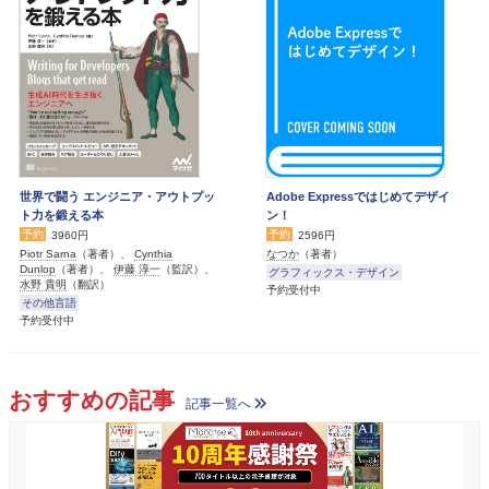
世界で闘う エンジニア・アウトプッ
Adobe Expressではじめてデザイ
ト力を鍛える本
ン！
予約
予約
3960円
2596円
Piotr Sarna
（著者）、
Cynthia
なつか
（著者）
Dunlop
（著者）、
伊藤 淳一
（監訳）、
グラフィックス・デザイン
水野 貴明
（翻訳）
予約受付中
その他言語
予約受付中
おすすめの記事
記事一覧へ