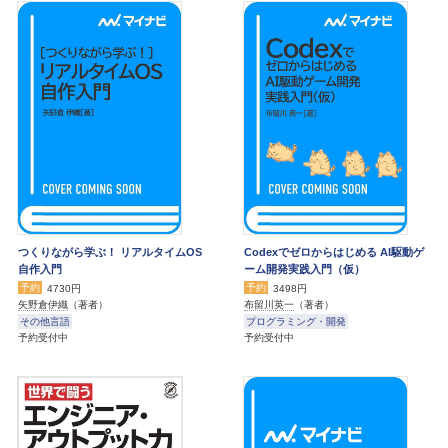
つくりながら学ぶ！ リアルタイムOS
Codexでゼロからはじめる AI駆動ゲ
自作入門
ーム開発実践入門（仮）
予約
予約
4730円
3498円
矢野倉伊織
（著者）
布留川英一
（著者）
その他言語
プログラミング・開発
予約受付中
予約受付中