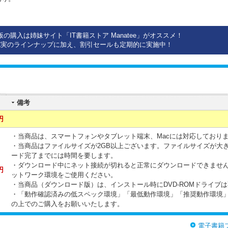
版の購入は姉妹サイト「IT書籍ストア Manatee」がオススメ！
充実のラインナップに加え、割引セールも定期的に実施中！
備考
円
・当商品は、スマートフォンやタブレット端末、Macには対応しており
・当商品はファイルサイズが2GB以上ございます。ファイルサイズが大
ード完了までには時間を要します。
・ダウンロード中にネット接続が切れると正常にダウンロードできませ
円
ットワーク環境をご使用ください。
・当商品（ダウンロード版）は、インストール時にDVD-ROMドライブ
・「動作確認済みの低スペック環境」「最低動作環境」「推奨動作環境
の上でのご購入をお願いいたします。
電子書籍