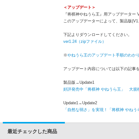
＜アップデート＞
『将棋神やねうら王』用アップデーター V1.
このアップデーターによって、製品版(V1.00)、
下記よりダウンロードしてください。
ver1.24（zipファイル）
※
やねうら王のアップデート手順のわか
アップデート内容については以下の記事
製品版→Update1
好評発売中「将棋神 やねうら王」 大規
Update1→Update2
「自然な弱さ」を実現！「将棋神 やねう
最近チェックした商品