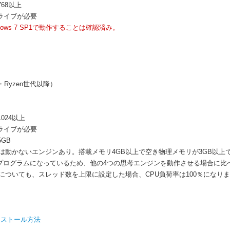
768以上
ドライブが必要
dows 7 SP1で動作することは確認済み。
tor・Ryzen世代以降）
1024以上
ドライブが必要
GB
は動かないエンジンあり。搭載メモリ4GB以上で空き物理メモリが3GB以上
酷使するプログラムになっているため、他の4つの思考エンジンを動作させる場合に比
についても、スレッド数を上限に設定した場合、CPU負荷率は100％になりま
インストール方法