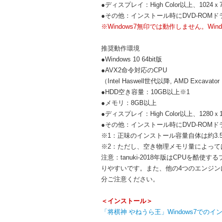
●ディスプレイ：High Color以上、1024ｘ
●その他：インストール時にDVD-ROM
※Windows7無印では動作しません。Win
推奨動作環境
●Windows 10 64bit版
●AVX2命令対応のCPU
（Intel Haswell世代以降, AMD Excava
●HDD空き容量：10GB以上※1
●メモリ：8GB以上
●ディスプレイ：High Color以上、1280ｘ
●その他：インストール時にDVD-ROM
※1：正味のインストール容量自体は約3.5
※2：ただし、空き物理メモリ量によって
注意：tanuki-2018年版はCPUを
りやすいです。また、他の4つのエンジン
分ご注意ください。
＜インストール＞
「将棋神 やねうら王」Windows7での