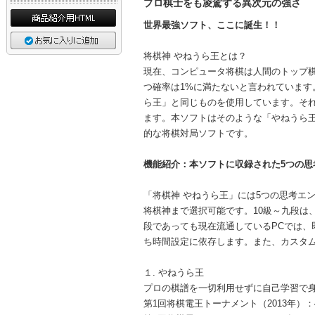
プロ棋士をも凌駕する異次元の強さ
世界最強ソフト、ここに誕生！！
将棋神 やねうら王とは？
現在、コンピュータ将棋は人間のトップ
つ確率は1%に満たないと言われていま
ら王」と同じものを使用しています。そ
ます。本ソフトはそのような「やねうら
的な将棋対局ソフトです。
機能紹介：本ソフトに収録された5つの思
「将棋神 やねうら王」には5つの思考エ
将棋神まで選択可能です。10級～九段は
段であっても現在流通しているPCでは、
ち時間設定に依存します。また、カスタ
１. やねうら王
プロの棋譜を一切利用せずに自己学習で
第1回将棋電王トーナメント（2013年）：