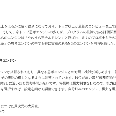
棋士をはるかに凌ぐ強さになっており、トップ棋士が最新のコンピュータ上で
す。そして、今トップ思考エンジンの多くが、プログラムの根幹である評価関
れらのエンジンは「やねうら王チルドレン」と呼ばれ、多くのプロ棋士もその
王系」の思考エンジンの中でも特に実績のある5つのエンジンを同時収録した
考エンジン
ンジンが搭載されており、異なる思考エンジンとの対局、検討が楽しめます。強
、その表記の棋力となるように調整されています。段位が高いほど思考時間が
即指しに近いほど思考時間が短いです。将棋神は棋力制限なしなので、棋力は
ムを選択すれば、設定を細かく調整できます。自分好みのエンジン、棋力を選
身につけた異次元の大局観。
4位