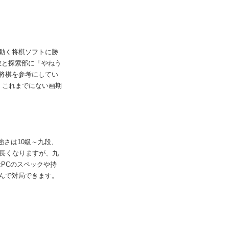
動く将棋ソフトに勝
数と探索部に「やねう
将棋を参考にしてい
、これまでにない画期
さは10級～九段、
長くなりますが、九
PCのスペックや持
んで対局できます。