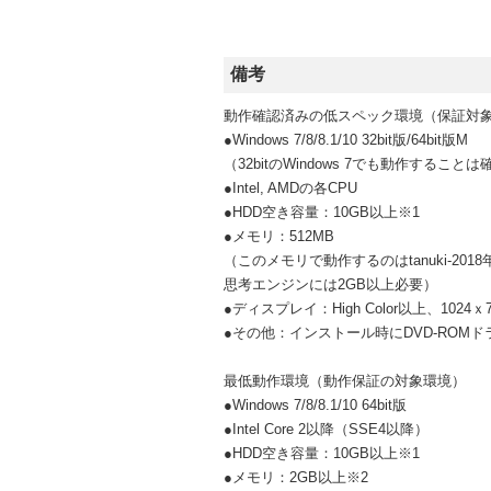
備考
動作確認済みの低スペック環境（保証対
●Windows 7/8/8.1/10 32bit版/64bit版M
（32bitのWindows 7でも動作する
●Intel, AMDの各CPU
●HDD空き容量：10GB以上※1
●メモリ：512MB
（このメモリで動作するのはtanuki-2
思考エンジンには2GB以上必要）
●ディスプレイ：High Color以上、1024ｘ
●その他：インストール時にDVD-ROM
最低動作環境（動作保証の対象環境）
●Windows 7/8/8.1/10 64bit版
●Intel Core 2以降（SSE4以降）
●HDD空き容量：10GB以上※1
●メモリ：2GB以上※2