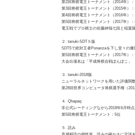
第2回将棋電王トーナメント（2014年）：
第3回将棋電王トーナメント（2015年）：
第4回将棋電王トーナメント（2016年）：
第5回将棋電王トーナメント（2017年）
電王戦でプロ棋士の佐藤紳哉七段と稲葉
２. tanuki-SDT５版
SDT5で絶対王者Ponanzaを下し堂々
第5回将棋電王トーナメント（2017年）
大会出場名は「平成将棋合戦ぽんぽこ」
３. tanuki-2018版
ニューラルネットワークを用いた評価関
第28回世界コンピュータ将棋選手権（201
４. Qhapaq
非公式レーティングながら2018年6月時
第5回将棋電王トーナメント：5位
５. 読み
直感精読の個性派、読みの確かさに定評