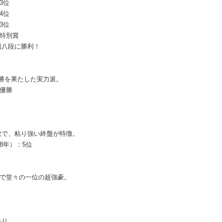
3位
4位
3位
：特別賞
陽八段に勝利！
の優勝を果たした実力派。
：優勝
数で、粘り強い終盤が特徴。
8年）：5位
点で堂々の一位の超強豪。
あり。