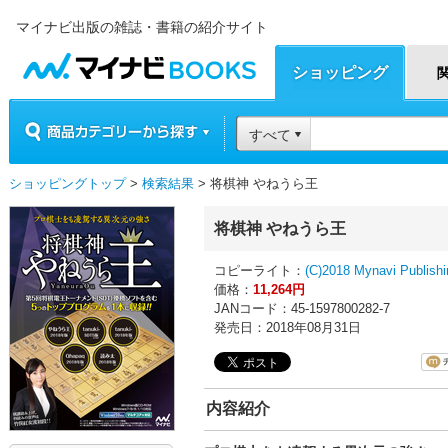
マイナビ出版の雑誌・書籍の紹介サイト
マイナビBOOKS
ショッピング
商品カテゴリーから探す
すべて
ショッピングトップ
>
検索結果
> 将棋神 やねうら王
将棋神 やねうら王
コピーライト：
(C)2018 Mynavi Publishi
価格：
11,264円
JANコード：45-1597800282-7
発売日：2018年08月31日
内容紹介